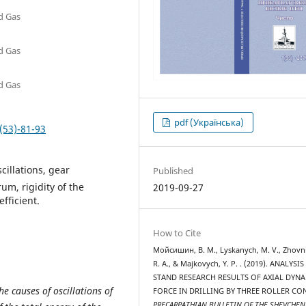
nd Gas
nd Gas
nd Gas
pdf (Українська)
(53)-81-93
cillations, gear
Published
um, rigidity of the
2019-09-27
efficient.
How to Cite
Мойсишин, В. М., Lyskanych, M. V., Zhovn
R. A., & Majkovych, Y. P. . (2019). ANALYSIS
STAND RESEARCH RESULTS OF AXIAL DYN
he causes of oscillations of
FORCE IN DRILLING BY THREE ROLLER CON
PRECARPATHIAN BULLETIN OF THE SHEVCHE