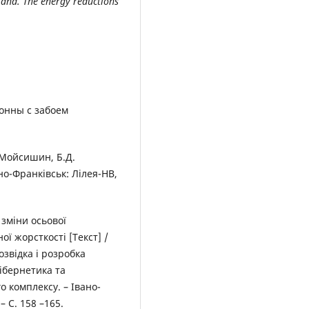
stand. The energy reductions
онны с забоем
. Мойсишин, Б.Д.
но-Франківськ: Лілея-НВ,
зміни осьової
ї жорсткості [Текст] /
озвідка і розробка
кібернетика та
о комплексу. – Івано-
– С. 158 –165.