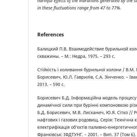
harmful effects of the vibrations generated by the 
in these fluctuations range from 47 to 77%.
References
Балицкий П.В. Взаимодействие бурильной кол
скважины. – М.: Недра, 1975. – 293 с.
Стійкість і коливання бурильної колони / В.М
Борисевич, Ю.Л. Гаврилів, С.А. Зінченко. – Іва
2013. – 590 с.
Борисевич Б.Д. Інформаційна модель процесу 
динамічної сили при бурінні компоновкою різно
Б.Д. Борисевич, М.В. Лисканич, Ю.Я. Сітко // Р
нафтових і газових родовищ. Серія: Технічна 
електрифікація об’єктів паливно-енергетичног
Франківськ: ІФДТУНГ. – 2001. – Вип. 37 (Том 6). 