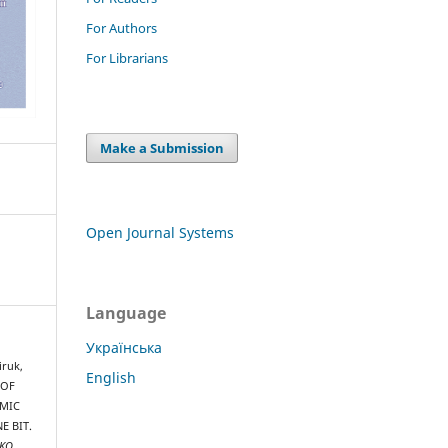
For Authors
For Librarians
Make a Submission
Open Journal Systems
Language
Українська
iruk,
English
 OF
AMIC
E BIT.
NKO