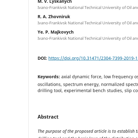
M. V. Lyskanych
Ivano-Frankivsk National Technical University of Oil a
R. A. Zhovniruk
Ivano-Frankivsk National Technical University of Oil a
Ye. P. Majkovych
Ivano-Frankivsk National Technical University of Oil a
DOI:
https://doi.org/10.31471/2304-7399-2019-1
Keywords:
axial dynamic force, low frequency os
oscillations, spectrum energy, normalized spectr
drilling tool, experimental bench studies, slip co
Abstract
The purpose of the proposed article is to establish t