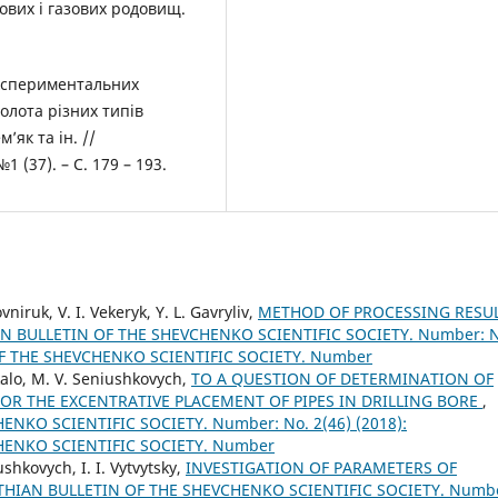
тових і газових родовищ.
експериментальних
олота різних типів
’як та ін. //
 (37). – С. 179 – 193.
niruk, V. I. Vekeryk, Y. L. Gavryliv,
METHOD OF PROCESSING RESU
N BULLETIN OF THE SHEVCHENKO SCIENTIFIC SOCIETY. Number: N
OF THE SHEVCHENKO SCIENTIFIC SOCIETY. Number
ukalo, M. V. Seniushkovych,
TO A QUESTION OF DETERMINATION OF
FOR THE EXCENTRATIVE PLACEMENT OF PIPES IN DRILLING BORE
,
NKO SCIENTIFIC SOCIETY. Number: No. 2(46) (2018):
HENKO SCIENTIFIC SOCIETY. Number
ushkovych, I. I. Vytvytsky,
INVESTIGATION OF PARAMETERS OF
HIAN BULLETIN OF THE SHEVCHENKO SCIENTIFIC SOCIETY. Numb