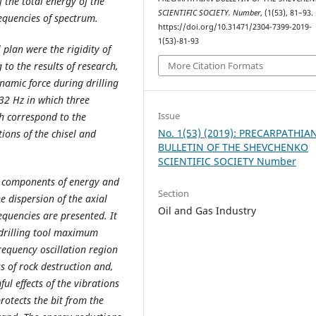
f the total energy of the
SCIENTIFIC SOCIETY. Number
, (1(53), 81–93.
equencies of spectrum.
https://doi.org/10.31471/2304-7399-2019-
1(53)-81-93
 plan were the rigidity of
 to the results of research,
More Citation Formats
namic force during drilling
-32 Hz in which three
Issue
h correspond to the
No. 1(53) (2019): PRECARPATHIA
tions of the chisel and
BULLETIN OF THE SHEVCHENKO
SCIENTIFIC SOCIETY Number
c components of energy and
Section
 dispersion of the axial
Oil and Gas Industry
equencies are presented. It
 drilling tool maximum
requency oscillation region
ss of rock destruction and,
ul effects of the vibrations
protects the bit from the