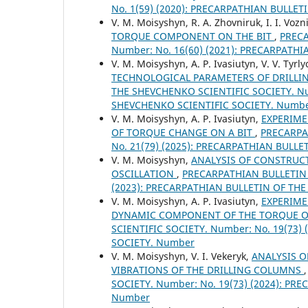
No. 1(59) (2020): PRECARPATHIAN BULLE
V. M. Moisyshyn, R. A. Zhovniruk, I. I. Vozn
TORQUE COMPONENT ON THE BIT
,
PRECA
Number: No. 16(60) (2021): PRECARPATH
V. M. Moisyshyn, A. P. Ivasiutyn, V. V. Tyrl
TECHNOLOGICAL PARAMETERS OF DRILLI
THE SHEVCHENKO SCIENTIFIC SOCIETY. Nu
SHEVCHENKO SCIENTIFIC SOCIETY. Numb
V. M. Moisyshyn, A. P. Ivasiutyn,
EXPERIME
OF TORQUE CHANGE ON A BIT
,
PRECARPA
No. 21(79) (2025): PRECARPATHIAN BULL
V. M. Moisyshyn,
ANALYSIS OF CONSTRUC
OSCILLATION
,
PRECARPATHIAN BULLETIN 
(2023): PRECARPATHIAN BULLETIN OF TH
V. М. Moisyshyn, A. P. Ivasiutyn,
EXPERIME
DYNAMIC COMPONENT OF THE TORQUE O
SCIENTIFIC SOCIETY. Number: No. 19(73
SOCIETY. Number
V. М. Moisyshyn, V. I. Vekeryk,
ANALYSIS 
VIBRATIONS OF THE DRILLING COLUMNS
SOCIETY. Number: No. 19(73) (2024): P
Number