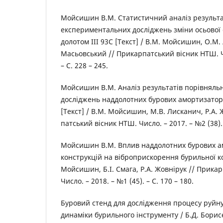
Мойсишин В.М. Статистичний аналіз результа
експериментальних досліджень зміни осьової 
долотом ІІІ 93С [Текст] / В.М. Мойсишин, О.М. 
Масьовський // Прикарпатський вісник НТШ. Чи
– С. 228 – 245.
Мойсишин В.М. Аналіз результатів порівняль
досліджень наддолотних бурових амортизаторі
[Текст] / В.М. Мойсишин, М.В. Лисканич, Р.А. 
патський вісник НТШ. Число. – 2017. – №2 (38). 
Мойсишин В.М. Вплив наддолотних бурових а
конструкцій на віброприскорення бурильної ко
Мойсишин, Б.І. Смага, Р.А. Жовнірук // Прика
Число. – 2018. – №1 (45). – С. 170 – 180.
Буровий стенд для дослідження процесу руйнув
динаміки бурильного інструменту / Б.Д. Бори