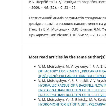
Р.Б. Щербій та ін. // Розвідка та розробка наф
– 2009. – №3 (32). – С. 23 – 29.
Статистичний аналіз результатів стендових 
досліджень зміни осьового навантаження на д
[Текст] / В.М. Мойсишин, О.Ю. Витязь, Я.М. Фем
Прикарпатський вісник НТШ. Число. – 2017. – №1
Most read articles by the same author(s)
V. M. Moisyshyn, M. V. Lyskanych, R. A. Zhov
OF FACTORY EXPERIMENT
,
PRECARPATHIA
1(59) (2020): PRECARPATHIAN BULLETIN 
V. M. Moishyshyn, Y. S. Biletskii, V. V. Vry
HYDRAULIC RADIUS OF A BACKFILL FLOW 
PRECARPATHIAN BULLETIN OF THE SHEVCHE
PRECARPATHIAN BULLETIN OF THE SHEVC
V. M. Moisyshyn, Ya. S. Biletsky, M. V. Seni
HYDROMONITOR JET OF A BIT
,
PRECARPAT