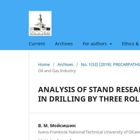
Current
Archives
For authors
Ethics &
Home
/
Archives
/
No. 1(53) (2019): PRECARPAT
Oil and Gas Industry
ANALYSIS OF STAND RESEA
IN DRILLING BY THREE ROL
В. М. Мойсишин
Ivano-Frankivsk National Technical University of Oil a