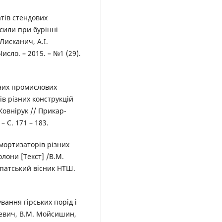
тів стендових
сили при бурінні
Лисканич, А.І.
сло. – 2015. – №1 (29).
них промислових
в різних конструкцій
Жовнірук // Прикар-
– С. 171 – 183.
мортизаторів різних
лони [Текст] /В.М.
рпатський вісник НТШ.
ання гірських порід і
севич, В.М. Мойсишин,