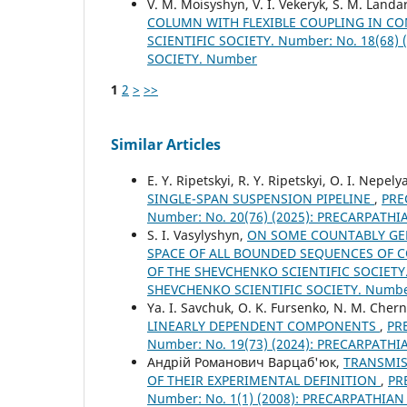
V. M. Moisyshyn, V. І. Vekeryk, S. M. Landa
COLUMN WITH FLEXIBLE COUPLING IN C
SCIENTIFIC SOCIETY. Number: No. 18(68
SOCIETY. Number
1
2
>
>>
Similar Articles
E. Y. Ripetskyi, R. Y. Ripetskyi, O. I. Nepely
SINGLE-SPAN SUSPENSION PIPELINE
,
PRE
Number: No. 20(76) (2025): PRECARPATH
S. І. Vasylyshyn,
ON SOME COUNTABLY GEN
SPACE OF ALL BOUNDED SEQUENCES OF 
OF THE SHEVCHENKO SCIENTIFIC SOCIETY.
SHEVCHENKO SCIENTIFIC SOCIETY. Numb
Ya. I. Savchuk, O. K. Fursenko, N. M. Cher
LINEARLY DEPENDENT COMPONENTS
,
PR
Number: No. 19(73) (2024): PRECARPATH
Андрій Романович Варцаб'юк,
TRANSMIS
OF THEIR EXPERIMENTAL DEFINITION
,
PR
Number: No. 1(1) (2008): PRECARPATHIA