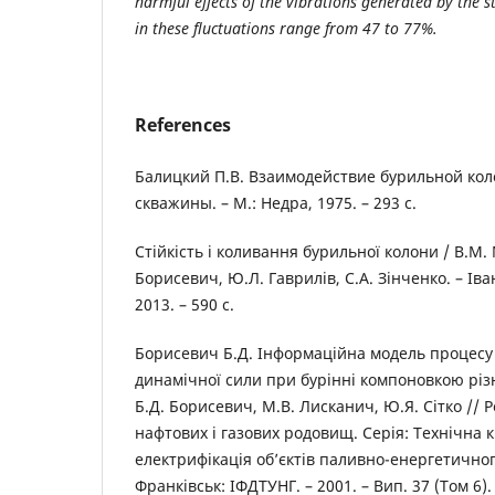
harmful effects of the vibrations generated by the 
in these fluctuations range from 47 to 77%.
References
Балицкий П.В. Взаимодействие бурильной кол
скважины. – М.: Недра, 1975. – 293 с.
Стійкість і коливання бурильної колони / В.М
Борисевич, Ю.Л. Гаврилів, С.А. Зінченко. – Іва
2013. – 590 с.
Борисевич Б.Д. Інформаційна модель процесу 
динамічної сили при бурінні компоновкою різно
Б.Д. Борисевич, М.В. Лисканич, Ю.Я. Сітко // Р
нафтових і газових родовищ. Серія: Технічна 
електрифікація об’єктів паливно-енергетичног
Франківськ: ІФДТУНГ. – 2001. – Вип. 37 (Том 6). 