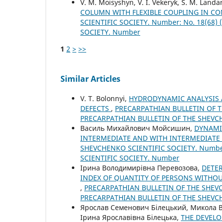
V. M. Moisyshyn, V. І. Vekeryk, S. M. Landa
COLUMN WITH FLEXIBLE COUPLING IN C
SCIENTIFIC SOCIETY. Number: No. 18(68
SOCIETY. Number
1
2
>
>>
Similar Articles
V. T. Bolonnyi,
HYDRODYNAMIC ANALYSIS 
DEFECTS
,
PRECARPATHIAN BULLETIN OF TH
PRECARPATHIAN BULLETIN OF THE SHEVC
Василь Михайлович Мойсишин,
DYNAMI
INTERMEDIATE AND WITH INTERMEDIAT
SHEVCHENKO SCIENTIFIC SOCIETY. Number
SCIENTIFIC SOCIETY. Number
Ірина Володимирівна Перевозова,
DETER
INDEX OF QUANTITY OF PERSONS WITHO
,
PRECARPATHIAN BULLETIN OF THE SHEVCH
PRECARPATHIAN BULLETIN OF THE SHEVC
Ярослав Семенович Білецький, Микола
Ірина Ярославівна Білецька,
THE DEVELO