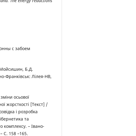
stand. The energy reductions
онны с забоем
. Мойсишин, Б.Д.
но-Франківськ: Лілея-НВ,
зміни осьової
ї жорсткості [Текст] /
озвідка і розробка
кібернетика та
о комплексу. – Івано-
– С. 158 –165.