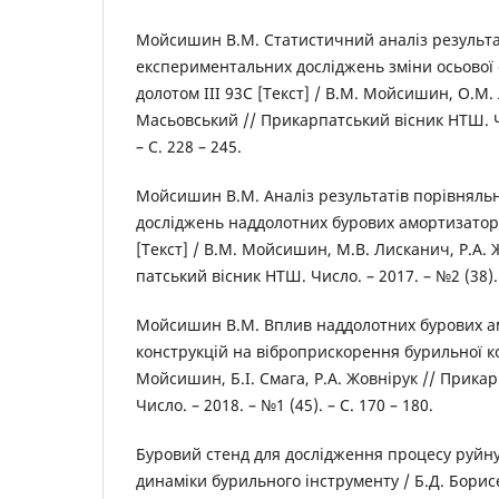
Мойсишин В.М. Статистичний аналіз результа
експериментальних досліджень зміни осьової 
долотом ІІІ 93С [Текст] / В.М. Мойсишин, О.М. 
Масьовський // Прикарпатський вісник НТШ. Чи
– С. 228 – 245.
Мойсишин В.М. Аналіз результатів порівняль
досліджень наддолотних бурових амортизаторі
[Текст] / В.М. Мойсишин, М.В. Лисканич, Р.А. 
патський вісник НТШ. Число. – 2017. – №2 (38). 
Мойсишин В.М. Вплив наддолотних бурових а
конструкцій на віброприскорення бурильної ко
Мойсишин, Б.І. Смага, Р.А. Жовнірук // Прика
Число. – 2018. – №1 (45). – С. 170 – 180.
Буровий стенд для дослідження процесу руйнув
динаміки бурильного інструменту / Б.Д. Бори