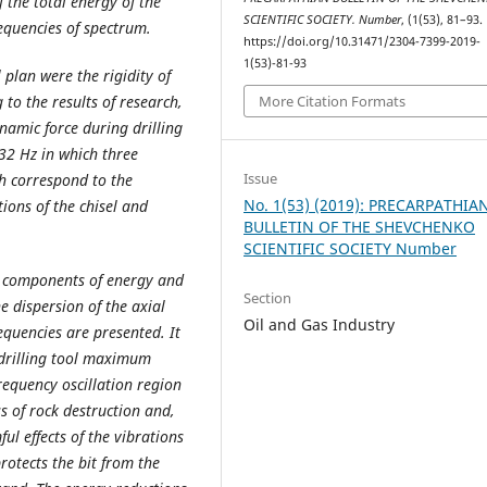
f the total energy of the
SCIENTIFIC SOCIETY. Number
, (1(53), 81–93.
equencies of spectrum.
https://doi.org/10.31471/2304-7399-2019-
1(53)-81-93
 plan were the rigidity of
 to the results of research,
More Citation Formats
namic force during drilling
-32 Hz in which three
Issue
h correspond to the
No. 1(53) (2019): PRECARPATHIA
tions of the chisel and
BULLETIN OF THE SHEVCHENKO
SCIENTIFIC SOCIETY Number
c components of energy and
Section
 dispersion of the axial
Oil and Gas Industry
equencies are presented. It
 drilling tool maximum
requency oscillation region
ss of rock destruction and,
ul effects of the vibrations
protects the bit from the