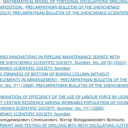
r,
MATHEMATICAL MODEL OF TORSIONAL OSCILLATIONS DRILLING
OMPOSITION
,
PRECARPATHIAN BULLETIN OF THE SHEVCHENKO
) (2023): PRECARPATHIAN BULLETIN OF THE SHEVCHENKO SCIENTIFI
AND INNOVATIONS IN PIPELINE MAINTENANCE SERVICE WITH
E SHEVCHENKO SCIENTIFIC SOCIETY. Number: No. 20(76) (2025):
HENKO SCIENTIFIC SOCIETY. Number
C FIRMNESS OF BOTTOM OF BORING COLUMN WITHOUT
E ELEMENTS IN ARRANGEMENT
,
PRECARPATHIAN BULLETIN OF THE
: No. 1(1) (2008): PRECARPATHIAN BULLETIN OF THE SHEVCHENK
MINATION OF EFFICIENCY OF THE USE OF LABOUR FORCE BY USI
UT CERTAIN RESIDENCE AMONG WORKABLE POPULATION OF COU
ENKO SCIENTIFIC SOCIETY. Number: No. 1(1) (2008):
HENKO SCIENTIFIC SOCIETY. Number
 Володимирович Сенюшкович, Віктор Володимирович Врюкало,
PMENT AND TESTING OF DRILLING BITS WITH OSCILLATING CUTT