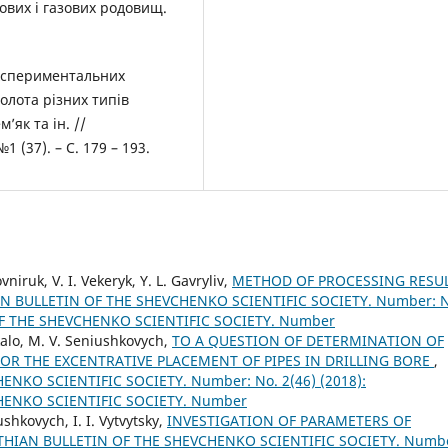
тових і газових родовищ.
експериментальних
олота різних типів
’як та ін. //
 (37). – С. 179 – 193.
niruk, V. I. Vekeryk, Y. L. Gavryliv,
METHOD OF PROCESSING RESU
N BULLETIN OF THE SHEVCHENKO SCIENTIFIC SOCIETY. Number: N
OF THE SHEVCHENKO SCIENTIFIC SOCIETY. Number
ukalo, M. V. Seniushkovych,
TO A QUESTION OF DETERMINATION OF
FOR THE EXCENTRATIVE PLACEMENT OF PIPES IN DRILLING BORE
,
NKO SCIENTIFIC SOCIETY. Number: No. 2(46) (2018):
HENKO SCIENTIFIC SOCIETY. Number
ushkovych, I. I. Vytvytsky,
INVESTIGATION OF PARAMETERS OF
HIAN BULLETIN OF THE SHEVCHENKO SCIENTIFIC SOCIETY. Numb