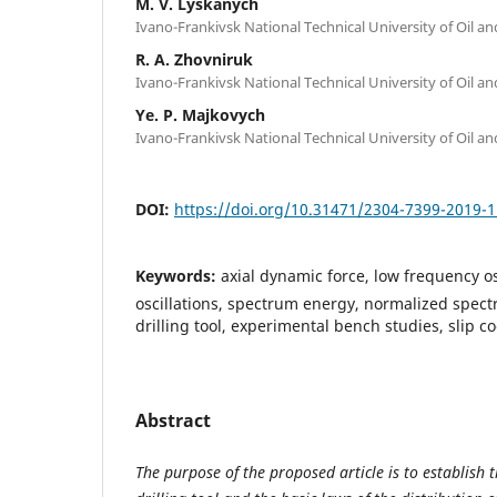
M. V. Lyskanych
Ivano-Frankivsk National Technical University of Oil a
R. A. Zhovniruk
Ivano-Frankivsk National Technical University of Oil a
Ye. P. Majkovych
Ivano-Frankivsk National Technical University of Oil a
DOI:
https://doi.org/10.31471/2304-7399-2019-1
Keywords:
axial dynamic force, low frequency os
oscillations, spectrum energy, normalized spectr
drilling tool, experimental bench studies, slip co
Abstract
The purpose of the proposed article is to establish t