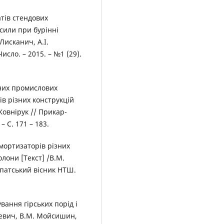
тів стендових
сили при бурінні
Лисканич, А.І.
сло. – 2015. – №1 (29).
них промислових
в різних конструкцій
Жовнірук // Прикар-
– С. 171 – 183.
мортизаторів різних
лони [Текст] /В.М.
рпатський вісник НТШ.
ання гірських порід і
севич, В.М. Мойсишин,