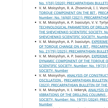
No. 1(59) (2020): PRECARPATHIAN BULLE
V. M. Moisyshyn, R. A. Zhovniruk, I. I. Vozn
TORQUE COMPONENT ON THE BIT
,
PRECA
Number: No. 16(60) (2021): PRECARPATH
V. M. Moisyshyn, A. P. Ivasiutyn, V. V. Tyrl
TECHNOLOGICAL PARAMETERS OF DRILLI
THE SHEVCHENKO SCIENTIFIC SOCIETY. Nu
SHEVCHENKO SCIENTIFIC SOCIETY. Numb
V. M. Moisyshyn, A. P. Ivasiutyn,
EXPERIME
OF TORQUE CHANGE ON A BIT
,
PRECARPA
No. 21(79) (2025): PRECARPATHIAN BULL
V. М. Moisyshyn, A. P. Ivasiutyn,
EXPERIME
DYNAMIC COMPONENT OF THE TORQUE O
SCIENTIFIC SOCIETY. Number: No. 19(73
SOCIETY. Number
V. M. Moisyshyn,
ANALYSIS OF CONSTRUC
OSCILLATION
,
PRECARPATHIAN BULLETIN 
(2023): PRECARPATHIAN BULLETIN OF TH
V. М. Moisyshyn, V. I. Vekeryk,
ANALYSIS 
VIBRATIONS OF THE DRILLING COLUMNS
SOCIETY. Number: No. 19(73) (2024): P
Number