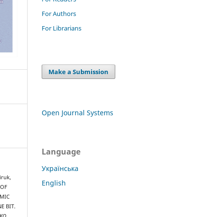
For Authors
For Librarians
Make a Submission
Open Journal Systems
Language
Українська
iruk,
English
 OF
AMIC
E BIT.
NKO