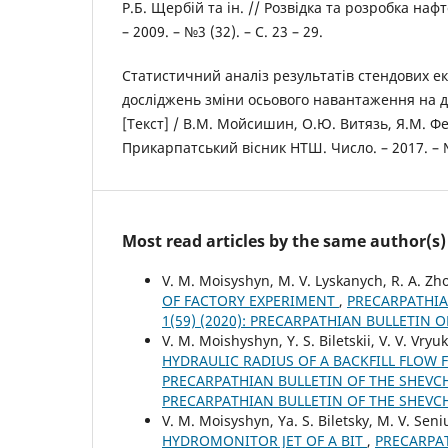
Р.Б. Щербій та ін. // Розвідка та розробка наф
– 2009. – №3 (32). – С. 23 – 29.
Статистичний аналіз результатів стендових 
досліджень зміни осьового навантаження на д
[Текст] / В.М. Мойсишин, О.Ю. Витязь, Я.М. Фем
Прикарпатський вісник НТШ. Число. – 2017. – №1
Most read articles by the same author(s)
V. M. Moisyshyn, M. V. Lyskanych, R. A. Zhov
OF FACTORY EXPERIMENT
,
PRECARPATHIA
1(59) (2020): PRECARPATHIAN BULLETIN 
V. M. Moishyshyn, Y. S. Biletskii, V. V. Vry
HYDRAULIC RADIUS OF A BACKFILL FLOW 
PRECARPATHIAN BULLETIN OF THE SHEVCHE
PRECARPATHIAN BULLETIN OF THE SHEVC
V. M. Moisyshyn, Ya. S. Biletsky, M. V. Seni
HYDROMONITOR JET OF A BIT
,
PRECARPAT