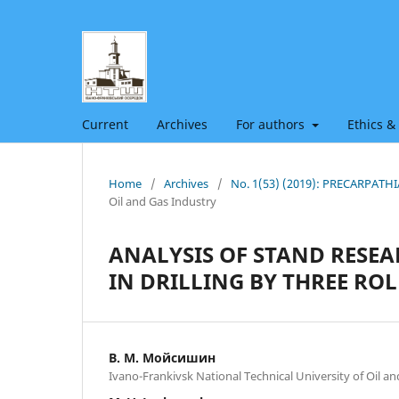
Current
Archives
For authors
Ethics &
Home
/
Archives
/
No. 1(53) (2019): PRECARPAT
Oil and Gas Industry
ANALYSIS OF STAND RESEA
IN DRILLING BY THREE ROL
В. М. Мойсишин
Ivano-Frankivsk National Technical University of Oil a