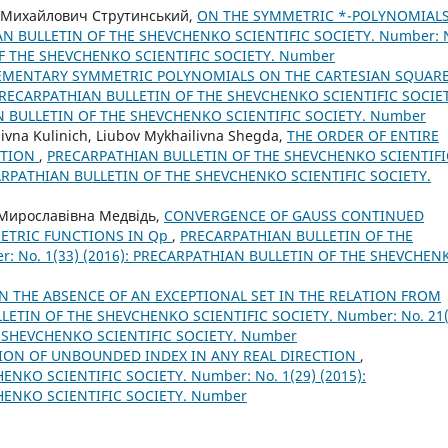
 Михайлович Струтинський,
ON THE SYMMETRIC *-POLYNOMIALS
N BULLETIN OF THE SHEVCHENKO SCIENTIFIC SOCIETY. Number: 
OF THE SHEVCHENKO SCIENTIFIC SOCIETY. Number
LEMENTARY SYMMETRIC POLYNOMIALS ON THE CARTESIAN SQUARE
RECARPATHIAN BULLETIN OF THE SHEVCHENKO SCIENTIFIC SOCIET
AN BULLETIN OF THE SHEVCHENKO SCIENTIFIC SOCIETY. Number
ivna Kulinich, Liubov Mykhailivna Shegda,
THE ORDER OF ENTIRE
CTION
,
PRECARPATHIAN BULLETIN OF THE SHEVCHENKO SCIENTIFI
ECARPATHIAN BULLETIN OF THE SHEVCHENKO SCIENTIFIC SOCIETY.
Мирославівна Медвідь,
CONVERGENCE OF GAUSS CONTINUED
METRIC FUNCTIONS IN Qp
,
PRECARPATHIAN BULLETIN OF THE
: No. 1(33) (2016): PRECARPATHIAN BULLETIN OF THE SHEVCHEN
N THE ABSENCE OF AN EXCEPTIONAL SET IN THE RELATION FROM
ETIN OF THE SHEVCHENKO SCIENTIFIC SOCIETY. Number: No. 21(
E SHEVCHENKO SCIENTIFIC SOCIETY. Number
ION OF UNBOUNDED INDEX IN ANY REAL DIRECTION
,
NKO SCIENTIFIC SOCIETY. Number: No. 1(29) (2015):
HENKO SCIENTIFIC SOCIETY. Number