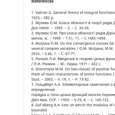
References
1. Valiron G. General theory of integral functions
1923.− 382 p.
2. Мулява О.М. Класи збіжності в теорії рядів 
Доп НАНУ. − 1999. − 3. − C. 35-39.
3. Мулява О.М. Про класи збіжності рядів Діріх
матем. ж. − 1999. − Т.51, 11. − С.1485-1494.
4. Mulyava O.M. On the convergence classes for 
several complex variables / O.M. Mulyava, M.M. 
2016. − V.46, 1. − С. 67-71.
5. Ронкин Л.И. Введение в теорию целых фун
/ Л.И. Ронкин. − М.: Наука, 1971 − 432 с.
6. Sheremeta M.M. On two classes of positive fu
them of main characteristic of entire functions 
Stud. − 2003. − V. 19, 1. − P. 73-82.
7. Гольдберг А.А. Элементарные замечания о 
определения
порядка и типа целых функций многих перемен
ДАН Арм. ССР. − 1959. − V.29, 4. − С. 145-152.
8. Gol'dberg A.A. Sets on which the modulus of a
bounded