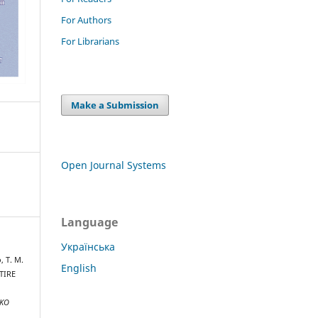
For Authors
For Librarians
Make a Submission
Open Journal Systems
Language
Українська
, Т. М.
English
TIRE
NKO