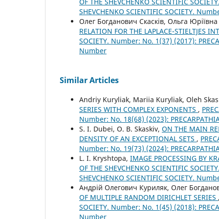
OF THE SHEVCHENKO SCIENTIFIC SOCIETY.
SHEVCHENKO SCIENTIFIC SOCIETY. Numb
Олег Богданович Скасків, Ольга Юріївн
RELATION FOR THE LAPLACE-STIELTJES I
SOCIETY. Number: No. 1(37) (2017): PR
Number
Similar Articles
Andriy Kuryliak, Mariia Kuryliak, Oleh Skas
SERIES WITH COMPLEX EXPONENTS
,
PREC
Number: No. 18(68) (2023): PRECARPATH
S. І. Dubei, O. B. Skaskiv,
ON THE MAIN RE
DENSITY OF AN EXCEPTIONAL SETS
,
PREC
Number: No. 19(73) (2024): PRECARPATH
L. I. Kryshtopa,
IMAGE PROCESSING BY K
OF THE SHEVCHENKO SCIENTIFIC SOCIETY.
SHEVCHENKO SCIENTIFIC SOCIETY. Numb
Андрій Олегович Куриляк, Олег Богданов
OF MULTIPLE RANDOM DIRICHLET SERIES
SOCIETY. Number: No. 1(45) (2018): PR
Number