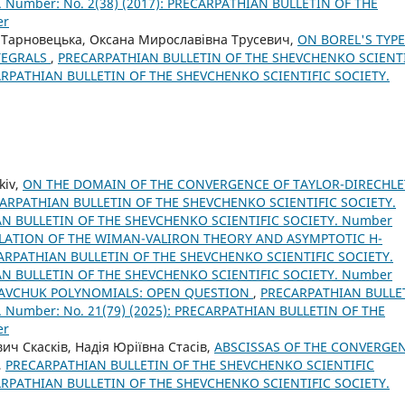
 Number: No. 2(38) (2017): PRECARPATHIAN BULLETIN OF THE
er
а Тарновецька, Оксана Мирославівна Трусевич,
ON BOREL'S TYPE
NTEGRALS
,
PRECARPATHIAN BULLETIN OF THE SHEVCHENKO SCIENTI
ECARPATHIAN BULLETIN OF THE SHEVCHENKO SCIENTIFIC SOCIETY.
kiv,
ON THE DOMAIN OF THE CONVERGENCE OF TAYLOR-DIRECHLE
ARPATHIAN BULLETIN OF THE SHEVCHENKO SCIENTIFIC SOCIETY.
IAN BULLETIN OF THE SHEVCHENKO SCIENTIFIC SOCIETY. Number
LATION OF THE WIMAN-VALIRON THEORY AND ASYMPTOTIC H-
ARPATHIAN BULLETIN OF THE SHEVCHENKO SCIENTIFIC SOCIETY.
IAN BULLETIN OF THE SHEVCHENKO SCIENTIFIC SOCIETY. Number
RAVCHUK POLYNOMIALS: OPEN QUESTION
,
PRECARPATHIAN BULLE
 Number: No. 21(79) (2025): PRECARPATHIAN BULLETIN OF THE
er
ич Скасків, Надія Юріївна Стасів,
ABSCISSAS OF THE CONVERGE
,
PRECARPATHIAN BULLETIN OF THE SHEVCHENKO SCIENTIFIC
ECARPATHIAN BULLETIN OF THE SHEVCHENKO SCIENTIFIC SOCIETY.