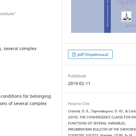
Institute”
s, several complex
pdf (Українська)
Published
2019-02-11
y conditions for belonging
ions of several complex
How to Cite
Скасків, О. Б., Тарновецька, О. Ю., & Сало
(2019). THE CONVERGENCE CLASSE FOR EN
FUNCTIONS OF SEVERAL VARIABLES.
PRECARPATHIAN BULLETIN OF THE SHEVCHE
SCIENTIFIC SOCIETY. Number
, (2(38), 9–18.