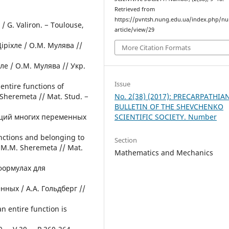
Retrieved from
https://pvntsh.nung.edu.ua/index.php/n
 / G. Valiron. − Toulouse,
article/view/29
Діріхле / О.М. Мулява //
More Citation Formats
ле / О.М. Мулява // Укр.
Issue
entire functions of
Sheremeta // Mat. Stud. −
No. 2(38) (2017): PRECARPATHIA
BULLETIN OF THE SHEVCHENKO
кций многих переменных
SCIENTIFIC SOCIETY. Number
nctions and belonging to
Section
/ M.M. Sheremeta // Mat.
Mathematics and Mechanics
формулах для
ных / А.А. Гольдберг //
n entire function is