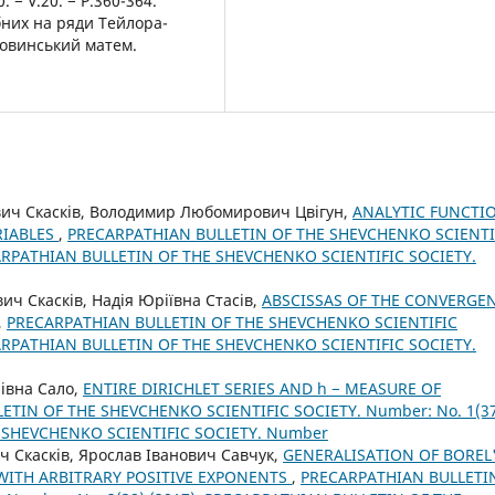
. − V.20. − P.360-364.
ібних на ряди Тейлора-
уковинський матем.
вич Скасків, Володимир Любомирович Цвігун,
ANALYTIC FUNCTI
RIABLES
,
PRECARPATHIAN BULLETIN OF THE SHEVCHENKO SCIENTI
ECARPATHIAN BULLETIN OF THE SHEVCHENKO SCIENTIFIC SOCIETY.
ич Скасків, Надія Юріївна Стасів,
ABSCISSAS OF THE CONVERGE
,
PRECARPATHIAN BULLETIN OF THE SHEVCHENKO SCIENTIFIC
ECARPATHIAN BULLETIN OF THE SHEVCHENKO SCIENTIFIC SOCIETY.
івна Сало,
ENTIRE DIRICHLET SERIES AND h − MEASURE OF
ETIN OF THE SHEVCHENKO SCIENTIFIC SOCIETY. Number: No. 1(3
E SHEVCHENKO SCIENTIFIC SOCIETY. Number
ч Скасків, Ярослав Іванович Савчук,
GENERALISATION OF BOREL
 WITH ARBITRARY POSITIVE EXPONENTS
,
PRECARPATHIAN BULLETI