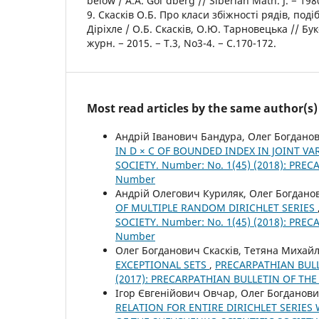
below / A.A. Gol'dberg // Siberian Math. J. − 1980
9. Скасків О.Б. Про класи збіжності рядів, под
Діріхле / О.Б. Скасків, О.Ю. Тарновецька // Б
журн. − 2015. − Т.3, No3-4. − С.170-172.
Most read articles by the same author(s)
Андрій Іванович Бандура, Олег Богдано
IN D × C OF BOUNDED INDEX IN JOINT VA
SOCIETY. Number: No. 1(45) (2018): PR
Number
Андрій Олегович Куриляк, Олег Богданов
OF MULTIPLE RANDOM DIRICHLET SERIES
SOCIETY. Number: No. 1(45) (2018): PR
Number
Олег Богданович Скасків, Тетяна Михайл
EXCEPTIONAL SETS
,
PRECARPATHIAN BULL
(2017): PRECARPATHIAN BULLETIN OF TH
Ігор Євгенійович Овчар, Олег Богданови
RELATION FOR ENTIRE DIRICHLET SERIES