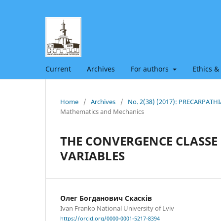
Current
Archives
For authors
Ethics &
Home
/
Archives
/
No. 2(38) (2017): PRECARPAT
Mathematics and Mechanics
THE CONVERGENCE CLASSE 
VARIABLES
Олег Богданович Скасків
Ivan Franko National University of Lviv
https://orcid.org/0000-0001-5217-8394