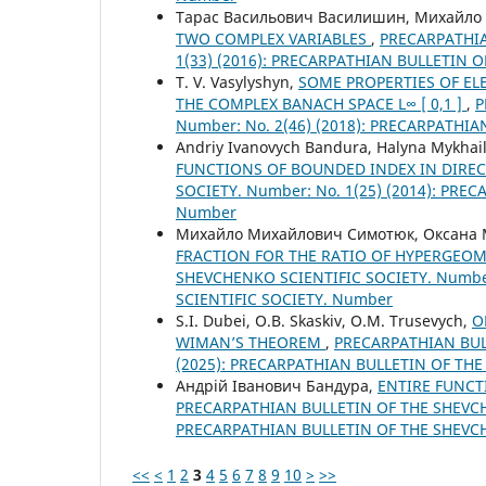
Тарас Васильович Василишин, Михайло
TWO COMPLEX VARIABLES
,
PRECARPATHIA
1(33) (2016): PRECARPATHIAN BULLETIN 
T. V. Vasylyshyn,
SOME PROPERTIES OF E
THE COMPLEX BANACH SPACE L∞ [ 0,1 ]
,
P
Number: No. 2(46) (2018): PRECARPATHI
Andriy Ivanovych Bandura, Halyna Mykhail
FUNCTIONS OF BOUNDED INDEX IN DIRE
SOCIETY. Number: No. 1(25) (2014): PR
Number
Михайло Михайлович Симотюк, Оксана 
FRACTION FOR THE RATIO OF HYPERGEO
SHEVCHENKO SCIENTIFIC SOCIETY. Number
SCIENTIFIC SOCIETY. Number
S.I. Dubei, O.B. Skaskiv, O.M. Trusevych,
O
WIMAN’S THEOREM
,
PRECARPATHIAN BULL
(2025): PRECARPATHIAN BULLETIN OF TH
Андрій Іванович Бандура,
ENTIRE FUNCT
PRECARPATHIAN BULLETIN OF THE SHEVCHE
PRECARPATHIAN BULLETIN OF THE SHEVC
<<
<
1
2
3
4
5
6
7
8
9
10
>
>>