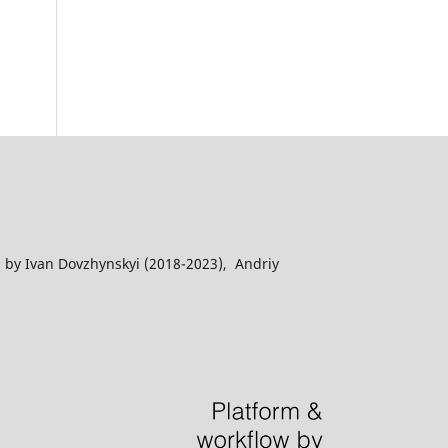
 by Ivan Dovzhynskyi (2018-2023), Andriy