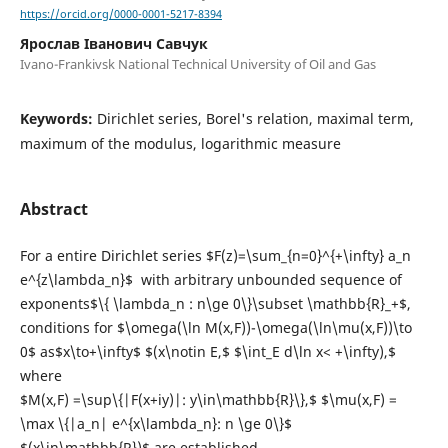
https://orcid.org/0000-0001-5217-8394
Ярослав Іванович Савчук
Ivano-Frankivsk National Technical University of Oil and Gas
Keywords:
Dirichlet series, Borel's relation, maximal term,
maximum of the modulus, logarithmic measure
Abstract
For a entire Dirichlet series $F(z)=\sum_{n=0}^{+\infty} a_n
e^{z\lambda_n}$ with arbitrary unbounded sequence of
exponents$\{ \lambda_n : n\ge 0\}\subset \mathbb{R}_+$,
conditions for $\omega(\ln M(x,F))-\omega(\ln\mu(x,F))\to
0$ as$x\to+\infty$ $(x\notin E,$ $\int_E d\ln x< +\infty),$
where
$M(x,F) =\sup\{|F(x+iy)|: y\in\mathbb{R}\},$ $\mu(x,F) =
\max \{|a_n| e^{x\lambda_n}: n \ge 0\}$
$(x\in\mathbb{R})$ are established.