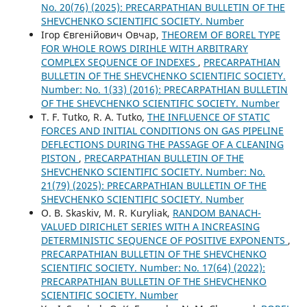
No. 20(76) (2025): PRECARPATHIAN BULLETIN OF THE
SHEVCHENKO SCIENTIFIC SOCIETY. Number
Ігор Євгенійович Овчар,
THEOREM OF BOREL TYPE
FOR WHOLE ROWS DIRIHLE WITH ARBITRARY
COMPLEX SEQUENCE OF INDEXES
,
PRECARPATHIAN
BULLETIN OF THE SHEVCHENKO SCIENTIFIC SOCIETY.
Number: No. 1(33) (2016): PRECARPATHIAN BULLETIN
OF THE SHEVCHENKO SCIENTIFIC SOCIETY. Number
T. F. Tutko, R. A. Tutko,
THE INFLUENCE OF STATIC
FORCES AND INITIAL CONDITIONS ON GAS PIPELINE
DEFLECTIONS DURING THE PASSAGE OF A CLEANING
PISTON
,
PRECARPATHIAN BULLETIN OF THE
SHEVCHENKO SCIENTIFIC SOCIETY. Number: No.
21(79) (2025): PRECARPATHIAN BULLETIN OF THE
SHEVCHENKO SCIENTIFIC SOCIETY. Number
O. B. Skaskiv, M. R. Kuryliak,
RANDOM BANACH-
VALUED DIRICHLET SERIES WITH A INCREASING
DETERMINISTIC SEQUENCE OF POSITIVE EXPONENTS
,
PRECARPATHIAN BULLETIN OF THE SHEVCHENKO
SCIENTIFIC SOCIETY. Number: No. 17(64) (2022):
PRECARPATHIAN BULLETIN OF THE SHEVCHENKO
SCIENTIFIC SOCIETY. Number