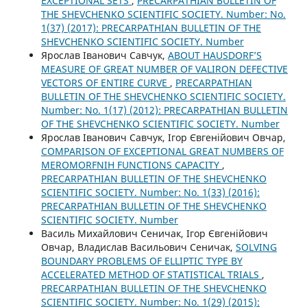
EXCEPTIONAL SETS
,
PRECARPATHIAN BULLETIN OF
THE SHEVCHENKO SCIENTIFIC SOCIETY. Number: No.
1(37) (2017): PRECARPATHIAN BULLETIN OF THE
SHEVCHENKO SCIENTIFIC SOCIETY. Number
Ярослав Іванович Савчук,
ABOUT HAUSDORF’S
MEASURE OF GREAT NUMBER OF VALIRON DEFECTIVE
VECTORS OF ENTIRE CURVE
,
PRECARPATHIAN
BULLETIN OF THE SHEVCHENKO SCIENTIFIC SOCIETY.
Number: No. 1(17) (2012): PRECARPATHIAN BULLETIN
OF THE SHEVCHENKO SCIENTIFIC SOCIETY. Number
Ярослав Іванович Савчук, Ігор Євгенійович Овчар,
COMPARISON OF EXCEPTIONAL GREAT NUMBERS OF
MEROMORFNIH FUNCTIONS CAPACITY
,
PRECARPATHIAN BULLETIN OF THE SHEVCHENKO
SCIENTIFIC SOCIETY. Number: No. 1(33) (2016):
PRECARPATHIAN BULLETIN OF THE SHEVCHENKO
SCIENTIFIC SOCIETY. Number
Василь Михайлович Сеничак, Ігор Євгенійович
Овчар, Владислав Васильович Сеничак,
SOLVING
BOUNDARY PROBLEMS OF ELLIPTIC TYPE BY
ACCELERATED METHOD OF STATISTICAL TRIALS
,
PRECARPATHIAN BULLETIN OF THE SHEVCHENKO
SCIENTIFIC SOCIETY. Number: No. 1(29) (2015):