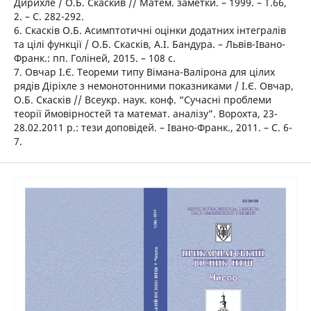
Дирихле / О.Б. Скаскив // Матем. заметки. – 1999. – Т.66,
2. – С. 282-292.
6. Скасків О.Б. Асимптотичні оцінки додатних інтегралів
та цілі функції / О.Б. Скасків, А.І. Бандура. – Львів-Івано-
Франк.: пп. Голіней, 2015. – 108 с.
7. Овчар І.Є. Теореми типу Вімана-Валірона для цілих
рядів Діріхле з немонотонними показниками / І.Є. Овчар,
О.Б. Скасків // Всеукр. наук. конф. “Сучасні проблеми
теорії ймовірностей та математ. аналізу”. Ворохта, 23-
28.02.2011 р.: тези доповідей. – Івано-Франк., 2011. – C. 6-
7.