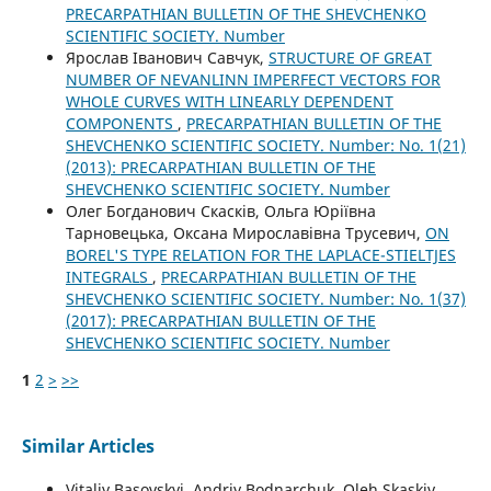
PRECARPATHIAN BULLETIN OF THE SHEVCHENKO
SCIENTIFIC SOCIETY. Number
Ярослав Іванович Савчук,
STRUCTURE OF GREAT
NUMBER OF NEVANLINN IMPERFECT VECTORS FOR
WHOLE CURVES WITH LINEARLY DEPENDENT
COMPONENTS
,
PRECARPATHIAN BULLETIN OF THE
SHEVCHENKO SCIENTIFIC SOCIETY. Number: No. 1(21)
(2013): PRECARPATHIAN BULLETIN OF THE
SHEVCHENKO SCIENTIFIC SOCIETY. Number
Олег Богданович Скасків, Ольга Юріївна
Тарновецька, Оксана Мирославівна Трусевич,
ON
BOREL'S TYPE RELATION FOR THE LAPLACE-STIELTJES
INTEGRALS
,
PRECARPATHIAN BULLETIN OF THE
SHEVCHENKO SCIENTIFIC SOCIETY. Number: No. 1(37)
(2017): PRECARPATHIAN BULLETIN OF THE
SHEVCHENKO SCIENTIFIC SOCIETY. Number
1
2
>
>>
Similar Articles
Vitaliy Basovskyi, Andriy Bodnarchuk, Oleh Skaskiv,