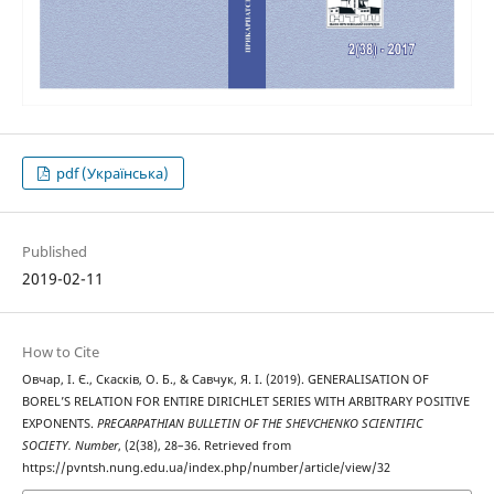
pdf (Українська)
Published
2019-02-11
How to Cite
Овчар, І. Є., Скасків, О. Б., & Савчук, Я. І. (2019). GENERALISATION OF
BOREL’S RELATION FOR ENTIRE DIRICHLET SERIES WITH ARBITRARY POSITIVE
EXPONENTS.
PRECARPATHIAN BULLETIN OF THE SHEVCHENKO SCIENTIFIC
SOCIETY. Number
, (2(38), 28–36. Retrieved from
https://pvntsh.nung.edu.ua/index.php/number/article/view/32