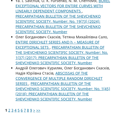
Ya. I. Savchuk, O. K. Fursenko, N. M. Chernovol,
BOREL
EXCEPTIONAL VECTORS FOR ENTIRE CURVES WITH
LINEARLY DEPENDENT COMPONENTS
,
PRECARPATHIAN BULLETIN OF THE SHEVCHENKO
SCIENTIFIC SOCIETY. Number: No. 19(73) (2024):
PRECARPATHIAN BULLETIN OF THE SHEVCHENKO
SCIENTIFIC SOCIETY. Number
Олег Богданович Скасків, Тетяна Михайлівна Сало,
ENTIRE DIRICHLET SERIES AND h − MEASURE OF
EXCEPTIONAL SETS
,
PRECARPATHIAN BULLETIN OF
THE SHEVCHENKO SCIENTIFIC SOCIETY. Number: No.
1(37) (2017): PRECARPATHIAN BULLETIN OF THE
SHEVCHENKO SCIENTIFIC SOCIETY. Number
Андрій Олегович Куриляк, Олег Богданович Скасків,
Надія Юріївна Стасів,
ABSCISSAS OF THE
CONVERGENCE OF MULTIPLE RANDOM DIRICHLET
SERIES
,
PRECARPATHIAN BULLETIN OF THE
SHEVCHENKO SCIENTIFIC SOCIETY. Number: No. 1(45)
(2018): PRECARPATHIAN BULLETIN OF THE
SHEVCHENKO SCIENTIFIC SOCIETY. Number
1
2
3
4
5
6
7
8
9
>
>>