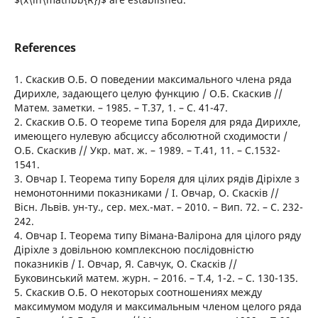
References
1. Скаскив О.Б. О поведении максимального члена ряда
Дирихле, задающего целую функцию / О.Б. Скаскив //
Матем. заметки. – 1985. – Т.37, 1. – С. 41-47.
2. Скаскив О.Б. О теореме типа Бореля для ряда Дирихле,
имеющего нулевую абсциссу абсолютной сходимости /
О.Б. Скаскив // Укр. мат. ж. – 1989. – Т.41, 11. – С.1532-
1541.
3. Овчар І. Теорема типу Бореля для цілих рядів Діріхле з
немонотонними показниками / І. Овчар, О. Скасків //
Вісн. Львів. ун-ту., сер. мех.-мат. – 2010. – Вип. 72. – С. 232-
242.
4. Овчар І. Теорема типу Вімана-Валірона для цілого ряду
Діріхле з довільною комплексною послідовністю
показників / І. Овчар, Я. Савчук, О. Скасків //
Буковинський матем. журн. – 2016. – Т.4, 1-2. – С. 130-135.
5. Скаскив О.Б. О некоторых соотношениях между
максимумом модуля и максимальным членом целого ряда