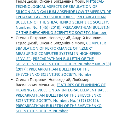
Терлецький, Оксана Богданівна Фрик,
PHYSICAL-
TECHNOLOGICAL ASPECTS OF SIMULATION OF
SILICON AND GALLIUM ARSENIDE LOW-TEMPERATURE
EPITAXIAL LAYERED STRUCTURES
,
PRECARPATHIAN
BULLETIN OF THE SHEVCHENKO SCIENTIFIC SOCIETY.
Number: No. 1(45) (2018): PRECARPATHIAN BULLETIN
OF THE SHEVCHENKO SCIENTIFIC SOCIETY. Number
Степан Петрович Новосядлий, Андрій Іванович
Терлецький, Оксана Богданівна Фрик,
COMPUTER
SIMULATION OF PERFORMANCE OF “IZMIR”
MEASURING COMPUTER SYSTEM IN HIGH-SPEED
LSI/VLSI
,
PRECARPATHIAN BULLETIN OF THE
SHEVCHENKO SCIENTIFIC SOCIETY. Number: No. 2(38)
(2017): PRECARPATHIAN BULLETIN OF THE
SHEVCHENKO SCIENTIFIC SOCIETY. Number
Степан Петрович Новосядлий, Любомир
Васильович Мельник,
FEATURES OF PLANNING OF
HEARING DEVICES ON AN INTEGRAL ELEMENT BASE
,
PRECARPATHIAN BULLETIN OF THE SHEVCHENKO
SCIENTIFIC SOCIETY. Number: No. 1(17) (2012):
PRECARPATHIAN BULLETIN OF THE SHEVCHENKO
SCIENTIFIC SOCIETY. Number