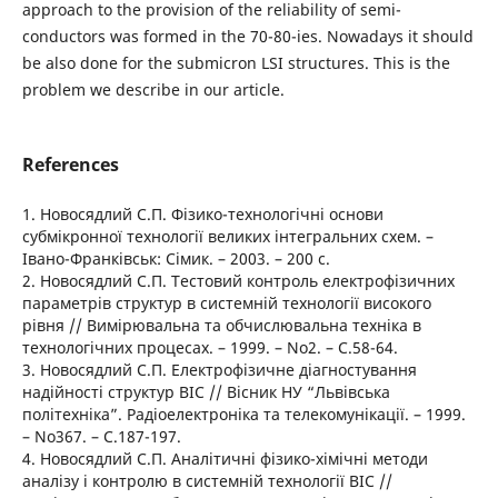
approach to the provision of the reliability of semi-
conductors was formed in the 70-80-ies. Nowadays it should
be also done for the submicron LSI structures. This is the
problem we describe in our article.
References
1. Новосядлий С.П. Фізико-технологічні основи
субмікронної технології великих інтегральних схем. –
Івано-Франківськ: Сімик. – 2003. – 200 с.
2. Новосядлий С.П. Тестовий контроль електрофізичних
параметрів структур в системній технології високого
рівня // Вимірювальна та обчислювальна техніка в
технологічних процесах. – 1999. – No2. – С.58-64.
3. Новосядлий С.П. Електрофізичне діагностування
надійності структур ВІС // Вісник НУ “Львівська
політехніка”. Радіоелектроніка та телекомунікації. – 1999.
– No367. – С.187-197.
4. Новосядлий С.П. Аналітичні фізико-хімічні методи
аналізу і контролю в системній технології ВІС //