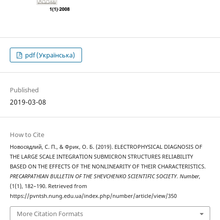
pdf (Українська)
Published
2019-03-08
How to Cite
Новосядлий, С. П., & Фрик, О. Б. (2019). ELECTROPHYSICAL DIAGNOSIS OF
THE LARGE SCALE INTEGRATION SUBMICRON STRUCTURES RELIABILITY
BASED ON THE EFFECTS OF THE NONLINEARITY OF THEIR CHARACTERISTICS.
PRECARPATHIAN BULLETIN OF THE SHEVCHENKO SCIENTIFIC SOCIETY. Number
,
(1(1), 182–190. Retrieved from
https://pvntsh.nung.edu.ua/index.php/number/article/view/350
More Citation Formats