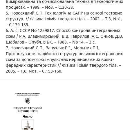
Вимірювальна та обчислювальна техніка в технологічних
процесах. – 1999. – No3. – С.30-38.
5. Новосядлий С.П. Технологічна САПР на основі тестових
структур. // Фізика і хімія твердого тіла. – 2002. – Т.3, No1.
– С.179-189.
6. А. с. СССР No 1259817. Способ контроля интегральных
схем / Р.А. Владимирський, В.В. Гаврилов, А.С. Очков, Д.В.
Шабалов – Опубл. в БК. – 1988. – No 14. – 3 с.
7. Новосядлий С.П., Запухляк Р.І., Мельник П.І.
Прогнозування надійності структур великих інтегральних
схем за допомогою імпульсних нерівноважних вольт-
фарадних характеристик // Фізика і хімія твердого тіла. –
2005. – Т.6, No1. – С.153-160.