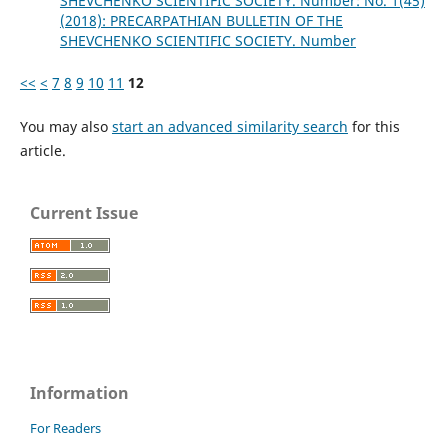
SHEVCHENKO SCIENTIFIC SOCIETY. Number: No. 1(45)
(2018): PRECARPATHIAN BULLETIN OF THE
SHEVCHENKO SCIENTIFIC SOCIETY. Number
<<
<
7
8
9
10
11
12
You may also
start an advanced similarity search
for this
article.
Current Issue
Information
For Readers