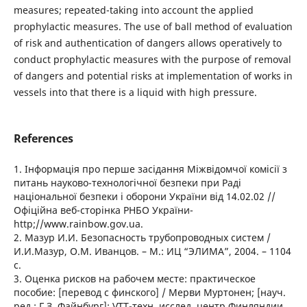
measures; repeated-taking into account the applied
prophylactic measures. The use of ball method of evaluation
of risk and authentication of dangers allows operatively to
conduct prophylactic measures with the purpose of removal
of dangers and potential risks at implementation of works in
vessels into that there is a liquid with high pressure.
References
1. Інформація про перше засідання Міжвідомчої комісії з
питань науково-технологічної безпеки при Раді
національної безпеки і оборони України від 14.02.02 //
Офіційна веб-сторінка РНБО України-
http;//www.rainbow.gov.ua.
2. Мазур И.И. Безопасность трубопроводных систем /
И.И.Мазур, О.М. Иванцов. – М.: ИЦ “ЭЛИМА”, 2004. – 1104
с.
3. Оценка рисков на рабочем месте: практическое
пособие: [перевод с финского] / Мерви Муртонен; [науч.
ред.: Г.З. Файнбург]; VTT-техн. исслед. центр Финляндии,