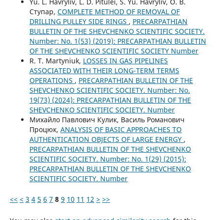
Yu. L. Havryliv, L. D. Pitulei, S. Yu. Havryliv, О. В.
Ступар,
COMPLETE METHOD OF REMOVAL OF
DRILLING PULLEY SIDE RINGS
,
PRECARPATHIAN
BULLETIN OF THE SHEVCHENKO SCIENTIFIC SOCIETY.
Number: No. 1(53) (2019): PRECARPATHIAN BULLETIN
OF THE SHEVCHENKO SCIENTIFIC SOCIETY Number
R. Т. Martyniuk,
LOSSES IN GAS PIPELINES
ASSOCIATED WITH THEIR LONG-TERM TERMS
OPERATIONS
,
PRECARPATHIAN BULLETIN OF THE
SHEVCHENKO SCIENTIFIC SOCIETY. Number: No.
19(73) (2024): PRECARPATHIAN BULLETIN OF THE
SHEVCHENKO SCIENTIFIC SOCIETY. Number
Михайло Павлович Кулик, Василь Романович
Процюк,
ANALYSIS OF BASIC APPROACHES TO
AUTHENTICATION OBJECTS OF LARGE ENERGY
,
PRECARPATHIAN BULLETIN OF THE SHEVCHENKO
SCIENTIFIC SOCIETY. Number: No. 1(29) (2015):
PRECARPATHIAN BULLETIN OF THE SHEVCHENKO
SCIENTIFIC SOCIETY. Number
<<
<
3
4
5
6
7
8
9
10
11
12
>
>>