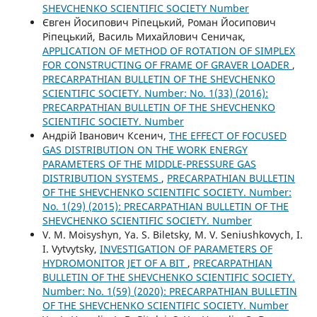
SHEVCHENKO SCIENTIFIC SOCIETY Number
Євген Йосипович Ріпецький, Роман Йосипович
Ріпецький, Василь Михайлович Сеничак,
APPLICATION OF METHOD OF ROTATION OF SIMPLEX
FOR CONSTRUCTING OF FRAME OF GRAVER LOADER
,
PRECARPATHIAN BULLETIN OF THE SHEVCHENKO
SCIENTIFIC SOCIETY. Number: No. 1(33) (2016):
PRECARPATHIAN BULLETIN OF THE SHEVCHENKO
SCIENTIFIC SOCIETY. Number
Андрій Іванович Ксенич,
THE EFFECT OF FOCUSED
GAS DISTRIBUTION ON THE WORK ENERGY
PARAMETERS OF THE MIDDLE-PRESSURE GAS
DISTRIBUTION SYSTEMS
,
PRECARPATHIAN BULLETIN
OF THE SHEVCHENKO SCIENTIFIC SOCIETY. Number:
No. 1(29) (2015): PRECARPATHIAN BULLETIN OF THE
SHEVCHENKO SCIENTIFIC SOCIETY. Number
V. M. Moisyshyn, Ya. S. Biletsky, M. V. Seniushkovych, I.
I. Vytvytsky,
INVESTIGATION OF PARAMETERS OF
HYDROMONITOR JET OF A BIT
,
PRECARPATHIAN
BULLETIN OF THE SHEVCHENKO SCIENTIFIC SOCIETY.
Number: No. 1(59) (2020): PRECARPATHIAN BULLETIN
OF THE SHEVCHENKO SCIENTIFIC SOCIETY. Number