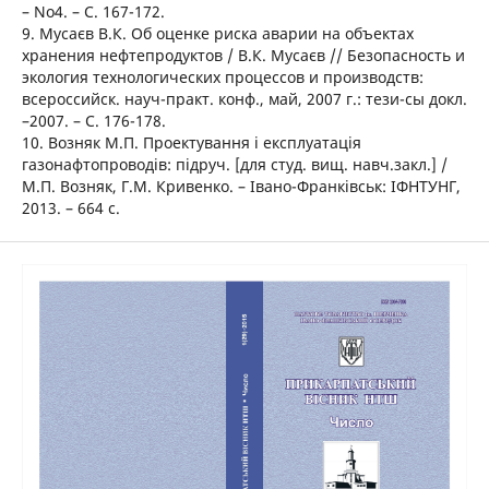
– No4. – С. 167-172.
9. Мусаєв В.К. Об оценке риска аварии на объектах
хранения нефтепродуктов / В.К. Мусаєв // Безопасность и
экология технологических процессов и производств:
всероссийск. науч-практ. конф., май, 2007 г.: тези-сы докл.
–2007. – С. 176-178.
10. Возняк М.П. Проектування і експлуатація
газонафтопроводів: підруч. [для студ. вищ. навч.закл.] /
М.П. Возняк, Г.М. Кривенко. – Івано-Франківськ: ІФНТУНГ,
2013. – 664 с.