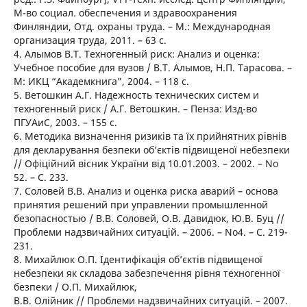
М-во социал. обеспечения и здравоохранения
Финляндии, Отд. охраны труда. – М.: Международная
организация труда, 2011. – 63 с.
4. Алымов В.Т. Техногенный риск: Анализ и оценка:
Учебное пособие для вузов / В.Т. Алымов, Н.П. Тарасова. –
М: ИКЦ “Академкнига”, 2004. – 118 с.
5. Ветошкин А.Г. Надежность технических систем и
техногенный риск / А.Г. Ветошкин. – Пенза: Изд-во
ПГУАиС, 2003. – 155 с.
6. Методика визначення ризиків та їх прийнятних рівнів
для декларування безпеки об’єктів підвищеної небезпеки
// Офіційний вісник України від 10.01.2003. – 2002. – No
52. – С. 233.
7. Соловей В.В. Анализ и оценка риска аварий – основа
принятия решений при управлении промышленной
безопасностью / В.В. Соловей, О.В. Давидюк, Ю.В. Буц //
Проблеми надзвичайних ситуацій. – 2006. – No4. – С. 219-
231.
8. Михайлюк О.П. Ідентифікація об’єктів підвищеної
небезпеки як складова забезпечення рівня техногенної
безпеки / О.П. Михайлюк,
В.В. Олійник // Проблеми надзвичайних ситуацій. – 2007.