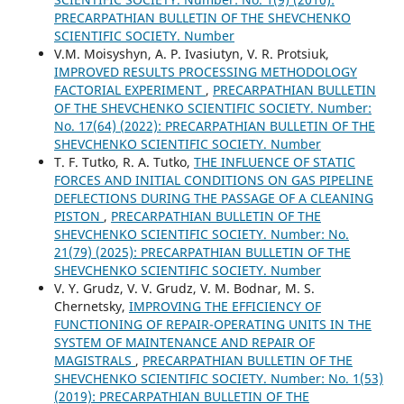
PRECARPATHIAN BULLETIN OF THE SHEVCHENKO
SCIENTIFIC SOCIETY. Number
V.M. Moisyshyn, A. P. Ivasiutyn, V. R. Protsiuk,
IMPROVED RESULTS PROCESSING METHODOLOGY
FACTORIAL EXPERIMENT
,
PRECARPATHIAN BULLETIN
OF THE SHEVCHENKO SCIENTIFIC SOCIETY. Number:
No. 17(64) (2022): PRECARPATHIAN BULLETIN OF THE
SHEVCHENKO SCIENTIFIC SOCIETY. Number
T. F. Tutko, R. A. Tutko,
THE INFLUENCE OF STATIC
FORCES AND INITIAL CONDITIONS ON GAS PIPELINE
DEFLECTIONS DURING THE PASSAGE OF A CLEANING
PISTON
,
PRECARPATHIAN BULLETIN OF THE
SHEVCHENKO SCIENTIFIC SOCIETY. Number: No.
21(79) (2025): PRECARPATHIAN BULLETIN OF THE
SHEVCHENKO SCIENTIFIC SOCIETY. Number
V. Y. Grudz, V. V. Grudz, V. M. Bodnar, M. S.
Chernetsky,
IMPROVING THE EFFICIENCY OF
FUNCTIONING OF REPAIR-OPERATING UNITS IN THE
SYSTEM OF MAINTENANCE AND REPAIR OF
MAGISTRALS
,
PRECARPATHIAN BULLETIN OF THE
SHEVCHENKO SCIENTIFIC SOCIETY. Number: No. 1(53)
(2019): PRECARPATHIAN BULLETIN OF THE