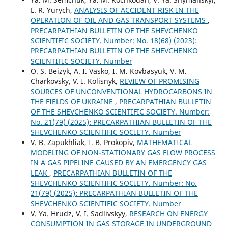
L. R. Yurych,
ANALYSIS OF ACCIDENT RISK IN THE
OPERATION OF OIL AND GAS TRANSPORT SYSTEMS
,
PRECARPATHIAN BULLETIN OF THE SHEVCHENKO
SCIENTIFIC SOCIETY. Number: No. 18(68) (2023):
PRECARPATHIAN BULLETIN OF THE SHEVCHENKO
SCIENTIFIC SOCIETY. Number
O. S. Beizyk, A. I. Vasko, I. M. Kovbasyuk, V. M.
Charkovsky, V. I. Kolisnyk,
REVIEW OF PROMISING
SOURCES OF UNCONVENTIONAL HYDROCARBONS IN
THE FIELDS OF UKRAINE
,
PRECARPATHIAN BULLETIN
OF THE SHEVCHENKO SCIENTIFIC SOCIETY. Number:
No. 21(79) (2025): PRECARPATHIAN BULLETIN OF THE
SHEVCHENKO SCIENTIFIC SOCIETY. Number
V. B. Zapukhliak, I. В. Prokopiv,
MATHEMATICAL
MODELING OF NON-STATIONARY GAS FLOW PROCESS
IN A GAS PIPELINE CAUSED BY AN EMERGENCY GAS
LEAK
,
PRECARPATHIAN BULLETIN OF THE
SHEVCHENKO SCIENTIFIC SOCIETY. Number: No.
21(79) (2025): PRECARPATHIAN BULLETIN OF THE
SHEVCHENKO SCIENTIFIC SOCIETY. Number
V. Ya. Hrudz, V. I. Sadlivskyy,
RESEARCH ON ENERGY
CONSUMPTION IN GAS STORAGE IN UNDERGROUND