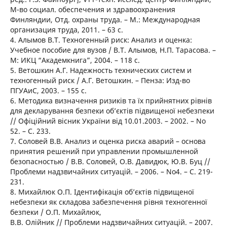
М-во социал. обеспечения и здравоохранения
Финляндии, Отд. охраны труда. – М.: Международная
организация труда, 2011. – 63 с.
4. Алымов В.Т. Техногенный риск: Анализ и оценка:
Учебное пособие для вузов / В.Т. Алымов, Н.П. Тарасова. –
М: ИКЦ “Академкнига”, 2004. – 118 с.
5. Ветошкин А.Г. Надежность технических систем и
техногенный риск / А.Г. Ветошкин. – Пенза: Изд-во
ПГУАиС, 2003. – 155 с.
6. Методика визначення ризиків та їх прийнятних рівнів
для декларування безпеки об’єктів підвищеної небезпеки
// Офіційний вісник України від 10.01.2003. – 2002. – No
52. – С. 233.
7. Соловей В.В. Анализ и оценка риска аварий – основа
принятия решений при управлении промышленной
безопасностью / В.В. Соловей, О.В. Давидюк, Ю.В. Буц //
Проблеми надзвичайних ситуацій. – 2006. – No4. – С. 219-
231.
8. Михайлюк О.П. Ідентифікація об’єктів підвищеної
небезпеки як складова забезпечення рівня техногенної
безпеки / О.П. Михайлюк,
В.В. Олійник // Проблеми надзвичайних ситуацій. – 2007.