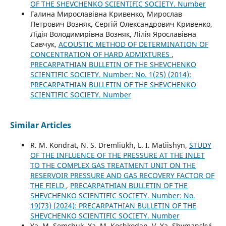
OF THE SHEVCHENKO SCIENTIFIC SOCIETY. Number
Галина Мирославівна Кривенко, Мирослав
Петрович Возняк, Сергій Олександрович Кривенко,
Лідія Володимирівна Возняк, Лілія Ярославівна
Савчук,
ACOUSTIC METHOD OF DETERMINATION OF
CONCENTRATION OF HARD ADMIXTURES
,
PRECARPATHIAN BULLETIN OF THE SHEVCHENKO
SCIENTIFIC SOCIETY. Number: No. 1(25) (2014):
PRECARPATHIAN BULLETIN OF THE SHEVCHENKO
SCIENTIFIC SOCIETY. Number
Similar Articles
R. М. Kondrat, N. S. Dremliukh, L. I. Matiishyn,
STUDY
OF THE INFLUENCE OF THE PRESSURE AT THE INLET
TO THE COMPLEX GAS TREATMENT UNIT ON THE
RESERVOIR PRESSURE AND GAS RECOVERY FACTOR OF
THE FIELD
,
PRECARPATHIAN BULLETIN OF THE
SHEVCHENKO SCIENTIFIC SOCIETY. Number: No.
19(73) (2024): PRECARPATHIAN BULLETIN OF THE
SHEVCHENKO SCIENTIFIC SOCIETY. Number
Ya. M. Semchuk, Ya. M. Kochkodan, V. Ya. Shymanskyi,