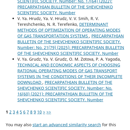
SCIENTIFIC SOCIETY. Number: No. 17(64) (2022):
PRECARPATHIAN BULLETIN OF THE SHEVCHENKO
SCIENTIFIC SOCIETY. Number
V. Ya. Hrudz, Ya. V. Hrudz, V. V. Smih, R. V.
Tereshchenko, N. R. Terefenko,
DETERMINANT
METHODS OF OPTIMIZATION OF OPERATING MODES
OF GAS TRANSPORTATION SYSTEMS
,
PRECARPATHIAN
BULLETIN OF THE SHEVCHENKO SCIENTIFIC SOCIETY.
Number: No. 21(79) (2025): PRECARPATHIAN BULLETIN
OF THE SHEVCHENKO SCIENTIFIC SOCIETY. Number
V. Ya. Grudz, Ya. V. Grudz, O. M. Zotova, P. A. Yagoda,
TECHNICAL AND ECONOMIC ASPECTS OF CHOOSING
RATIONAL OPERATING MODES OF GAS TRANSPORT
SYSTEMS IN THE CONDITIONS OF THEIR INCOMPLETE
DOWNLOAD
,
PRECARPATHIAN BULLETIN OF THE
SHEVCHENKO SCIENTIFIC SOCIETY. Number: No.
16(60) (2021): PRECARPATHIAN BULLETIN OF THE
SHEVCHENKO SCIENTIFIC SOCIETY. Number
1
2
3
4
5
6
7
8
9
10
>
>>
You may also
start an advanced similarity search
for this