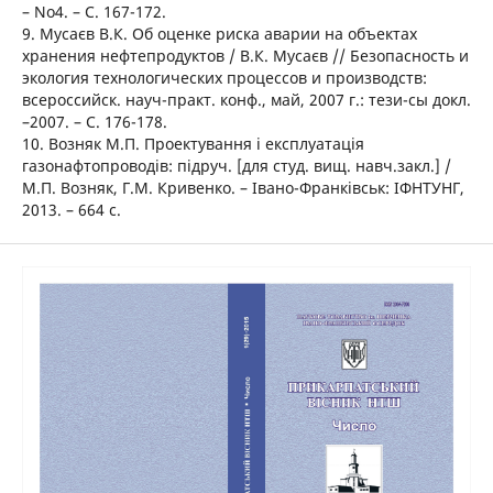
– No4. – С. 167-172.
9. Мусаєв В.К. Об оценке риска аварии на объектах
хранения нефтепродуктов / В.К. Мусаєв // Безопасность и
экология технологических процессов и производств:
всероссийск. науч-практ. конф., май, 2007 г.: тези-сы докл.
–2007. – С. 176-178.
10. Возняк М.П. Проектування і експлуатація
газонафтопроводів: підруч. [для студ. вищ. навч.закл.] /
М.П. Возняк, Г.М. Кривенко. – Івано-Франківськ: ІФНТУНГ,
2013. – 664 с.