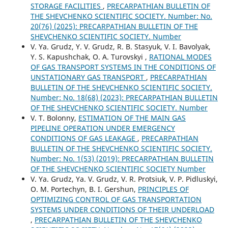
STORAGE FACILITIES
,
PRECARPATHIAN BULLETIN OF
THE SHEVCHENKO SCIENTIFIC SOCIETY. Number: No.
20(76) (2025): PRECARPATHIAN BULLETIN OF THE
SHEVCHENKO SCIENTIFIC SOCIETY. Number
V. Ya. Grudz, Y. V. Grudz, R. B. Stasyuk, V. I. Bavolyak,
Y. S. Kapushchak, O. A. Turovskyi ,
RATIONAL MODES
OF GAS TRANSPORT SYSTEMS IN THE CONDITIONS OF
UNSTATIONARY GAS TRANSPORT
,
PRECARPATHIAN
BULLETIN OF THE SHEVCHENKO SCIENTIFIC SOCIETY.
Number: No. 18(68) (2023): PRECARPATHIAN BULLETIN
OF THE SHEVCHENKO SCIENTIFIC SOCIETY. Number
V. T. Bolonny,
ESTIMATION OF THE MAIN GAS
PIPELINE OPERATION UNDER EMERGENCY
CONDITIONS OF GAS LEAKAGE
,
PRECARPATHIAN
BULLETIN OF THE SHEVCHENKO SCIENTIFIC SOCIETY.
Number: No. 1(53) (2019): PRECARPATHIAN BULLETIN
OF THE SHEVCHENKO SCIENTIFIC SOCIETY Number
V. Ya. Grudz, Ya. V. Grudz, V. R. Protsiuk, V. P. Pidluskyi,
O. M. Portechyn, B. I. Gershun,
PRINCIPLES OF
OPTIMIZING CONTROL OF GAS TRANSPORTATION
SYSTEMS UNDER CONDITIONS OF THEIR UNDERLOAD
,
PRECARPATHIAN BULLETIN OF THE SHEVCHENKO