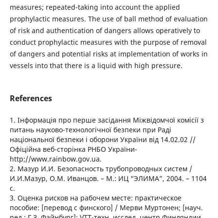
measures; repeated-taking into account the applied
prophylactic measures. The use of ball method of evaluation
of risk and authentication of dangers allows operatively to
conduct prophylactic measures with the purpose of removal
of dangers and potential risks at implementation of works in
vessels into that there is a liquid with high pressure.
References
1. Інформація про перше засідання Міжвідомчої комісії з
питань науково-технологічної безпеки при Раді
національної безпеки і оборони України від 14.02.02 //
Офіційна веб-сторінка РНБО України-
http;//www.rainbow.gov.ua.
2. Мазур И.И. Безопасность трубопроводных систем /
И.И.Мазур, О.М. Иванцов. – М.: ИЦ “ЭЛИМА”, 2004. – 1104
с.
3. Оценка рисков на рабочем месте: практическое
пособие: [перевод с финского] / Мерви Муртонен; [науч.
ред.: Г.З. Файнбург]; VTT-техн. исслед. центр Финляндии,