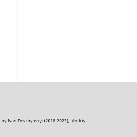
 by Ivan Dovzhynskyi (2018-2023), Andriy