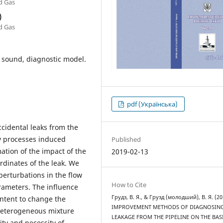
nd Gas
)
nd Gas
 sound, diagnostic model.
pdf (Українська)
ccidental leaks from the
ry processes induced
Published
ation of the impact of the
2019-02-13
ordinates of the leak. We
perturbations in the flow
How to Cite
arameters. The influence
Грудз, В. Я., & Грузд (молодший), В. Я. (20
ontent to change the
IMPROVEMENT METHODS OF DIAGNOSIN
 heterogeneous mixture
LEAKAGE FROM THE PIPELINE ON THE BAS
ity and necessity of