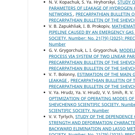
N. V. Kopachuk, S. Ya. Hryhorskyi,
STUDY O
PARAMETERS OF LEAKAGE OF HYDROGEN 
NETWORKS
,
PRECARPATHIAN BULLETIN OF
PRECARPATHIAN BULLETIN OF THE SHEVC
V. B. Zapukhliak, I. В. Prokopiv,
MATHEMATI
PIPELINE CAUSED BY AN EMERGENCY GAS
SOCIETY. Number: No. 21(79) (2025): P
Number
G. V. Grygorchuk, L. I. Grygorchuk,
MODELI
PROCESS VIA SYSTEM OF TWO LINEAR P
PRECARPATHIAN BULLETIN OF THE SHEVCHE
PRECARPATHIAN BULLETIN OF THE SHEVC
V. T. Bolonny,
ESTIMATION OF THE MAIN 
LEAKAGE
,
PRECARPATHIAN BULLETIN OF TH
PRECARPATHIAN BULLETIN OF THE SHEVC
V. Ya. Hrudz, Ya. V. Hrudz, V. V. Smih, R. 
OPTIMIZATION OF OPERATING MODES OF
SHEVCHENKO SCIENTIFIC SOCIETY. Number
SCIENTIFIC SOCIETY. Number
V. V. Tyrlych,
STUDY OF THE DEPENDENCE O
STRENGTH AND DEFORMATION CHARACTERI
BACKWARD ELIMINATION AND LASSO M
SOCIETY. Number: No. 21(79) (2025): P