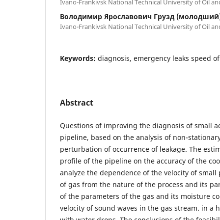
Ivano-Frankivsk National Technical University of Oil a
Володимир Ярославович Грузд (молодший
Ivano-Frankivsk National Technical University of Oil a
Keywords:
diagnosis, emergency leaks speed of
Abstract
Questions of improving the diagnosis of small a
pipeline, based on the analysis of non-stationa
perturbation of occurrence of leakage. The estim
profile of the pipeline on the accuracy of the co
analyze the dependence of the velocity of small 
of gas from the nature of the process and its p
of the parameters of the gas and its moisture c
velocity of sound waves in the gas stream. in a
with water drops. The conclusions of the feasibil