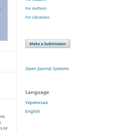
For Authors
For Librarians
Make a Submission
Open Journal Systems
Language
Українська
English
19).
G
IS OF