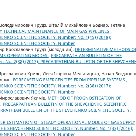
Володимирович Грудз, Віталій Михайлович Боднар, Тетяна
CY TECHNICAL MAINTENANCE OF MAIN GAS PIPELINES
,
NKO SCIENTIFIC SOCIETY. Number: No. 1(45) (2018):
HENKO SCIENTIFIC SOCIETY. Number
ир Ярославович Грудз (молодший),
DETERMINATIVE METHODS O
TEMS OPERATING MODES
,
PRECARPATHIAN BULLETIN OF THE
: No. 2(38) (2017): PRECARPATHIAN BULLETIN OF THE SHEVCHEN
рославович Криль, Леся Ігорівна Мельницька, Назар Богданов
нишин,
FORECASTING EMERGENCIES FROM PIPELINE SYSTEMS
,
NKO SCIENTIFIC SOCIETY. Number: No. 2(38) (2017):
HENKO SCIENTIFIC SOCIETY. Number
Мирославович Якимів,
METHOD OF PROGNOSTICATION OF
S
,
PRECARPATHIAN BULLETIN OF THE SHEVCHENKO SCIENTIFIC
ECARPATHIAN BULLETIN OF THE SHEVCHENKO SCIENTIFIC SOCIETY.
ER ESTIMATION OF STEADY OPERATIONAL MODES OF GAS SUPPLY
E SHEVCHENKO SCIENTIFIC SOCIETY. Number: No. 1(33) (2016):
HENKO SCIENTIFIC SOCIETY. Number