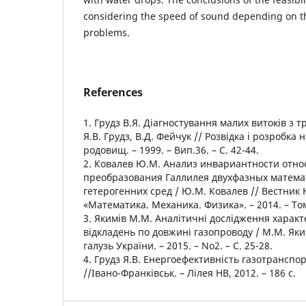
considering the speed of sound depending on th
problems.
References
1. Грудз В.Я. Діагностування малих витоків з т
Я.В. Грудз, В.Д. Фейчук // Розвідка і розробка 
родовищ. – 1999. – Вип.36. – С. 42-44.
2. Ковалев Ю.М. Анализ инвариантности отно
преобразования Галлилея двухфазных матема
гетерогенних сред / Ю.М. Ковалев // Вестник
«Математика. Механика. Физика». – 2014. – Том 
3. Якимів М.М. Аналітичні дослідження характ
відкладень по довжині газопроводу / М.М. Яки
галузь України. – 2015. – No2. – С. 25-28.
4. Грудз Я.В. Енергоефективність газотранспор
//Івано-Франківськ. – Лілея НВ, 2012. – 186 с.