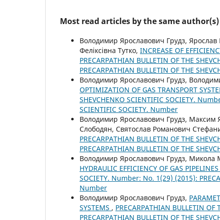
Most read articles by the same author(s)
Володимир Ярославович Грудз, Ярослав 
Феліксівна Тутко,
INCREASE OF EFFICIEN
PRECARPATHIAN BULLETIN OF THE SHEVCHE
PRECARPATHIAN BULLETIN OF THE SHEVC
Володимир Ярославович Грудз, Володим
OPTIMIZATION OF GAS TRANSPORT SYS
SHEVCHENKO SCIENTIFIC SOCIETY. Number
SCIENTIFIC SOCIETY. Number
Володимир Ярославович Грудз, Максим Я
Слободян, Святослав Романович Стефа
PRECARPATHIAN BULLETIN OF THE SHEVCHE
PRECARPATHIAN BULLETIN OF THE SHEVC
Володимир Ярославович Грудз, Микола 
HYDRAULIC EFFICIENCY OF GAS PIPELINE
SOCIETY. Number: No. 1(29) (2015): PR
Number
Володимир Ярославович Грудз,
PARAMET
SYSTEMS
,
PRECARPATHIAN BULLETIN OF TH
PRECARPATHIAN BULLETIN OF THE SHEVC