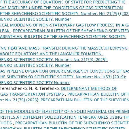
F THE ACCURACY OF EQUATIONS OF STATE FOR PREDICTING THE
GAS MIXTURES UNDER THE CONDITIONS OF GAS DISTRIBUTION
 THE SHEVCHENKO SCIENTIFIC SOCIETY. Number: No. 21(79) (2025
HENKO SCIENTIFIC SOCIETY. Number
CAL MODELING OF NON-STATIONARY GAS FLOW PROCESS IN A G
 LEAK
,
PRECARPATHIAN BULLETIN OF THE SHEVCHENKO SCIENTIFI
RECARPATHIAN BULLETIN OF THE SHEVCHENKO SCIENTIFIC SOCIETY.
NG HEAT AND MASS TRANSFER DURING THE MASSECUITEDRYING
ARABOLIC EQUATIONS AND THE LANGMUIR EQUATION
,
NKO SCIENTIFIC SOCIETY. Number: No. 21(79) (2025):
HENKO SCIENTIFIC SOCIETY. Number
GAS PIPELINE OPERATION UNDER EMERGENCY CONDITIONS OF GA
E SHEVCHENKO SCIENTIFIC SOCIETY. Number: No. 1(53) (2019):
HENKO SCIENTIFIC SOCIETY Number
V. Tereshchenko, N. R. Terefenko,
DETERMINANT METHODS OF
 GAS TRANSPORTATION SYSTEMS
,
PRECARPATHIAN BULLETIN OF 
: No. 21(79) (2025): PRECARPATHIAN BULLETIN OF THE SHEVCHE
F THE MODULUS OF ELASTICITY OF A SOLID MATERIAL ON PRISM
STICS AT DIFFERENT SOLIDIFICATION TEMPERATURES USING TH
ETHODS
,
PRECARPATHIAN BULLETIN OF THE SHEVCHENKO SCIENTIF
RECARPATHIAN BULLETIN OF THE SHEVCHENKO SCIENTIFIC SOCIETY.