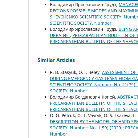
Володимир Ярославович Грудз,
MANAGEM
REGIONS POSSIBLE MODES AND MAXIMU
SHEVCHENKO SCIENTIFIC SOCIETY. Number
SCIENTIFIC SOCIETY. Number
Володимир Ярославович Грудз,
BEING A
UKRAINE
,
PRECARPATHIAN BULLETIN OF TH
PRECARPATHIAN BULLETIN OF THE SHEVC
Similar Articles
R. B. Stasyuk, O. I. Beley,
ASSESSMENT OF 
DURING EMERGENCY GAS LEAKS FROM GA
SCIENTIFIC SOCIETY. Number: No. 21(79
SOCIETY. Number
Володимир Богданович Копей,
ABSTRAC
PRECARPATHIAN BULLETIN OF THE SHEVCHE
PRECARPATHIAN BULLETIN OF THE SHEVC
O. O. Petruk, O. T. Vavryk, O. S. Tsareva, L
DESCRIPTION BY THE MODEL OF HARD S
SOCIETY. Number: No. 1(59) (2020): PR
Number