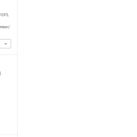
(1(37),
umber/
N