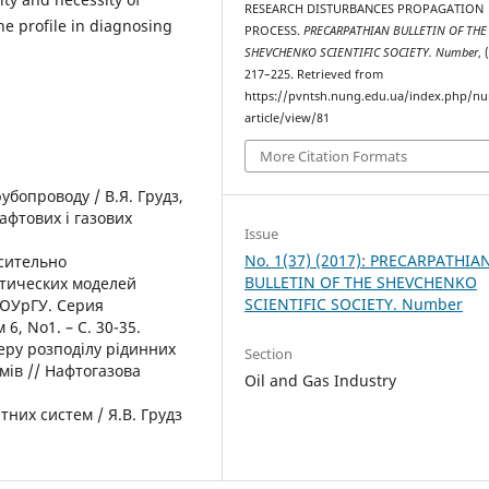
RESEARCH DISTURBANCES PROPAGATION
e profile in diagnosing
PROCESS.
PRECARPATHIAN BULLETIN OF THE
SHEVCHENKO SCIENTIFIC SOCIETY. Number
, 
217–225. Retrieved from
https://pvntsh.nung.edu.ua/index.php/n
article/view/81
More Citation Formats
рубопроводу / В.Я. Грудз,
нафтових і газових
Issue
No. 1(37) (2017): PRECARPATHIA
сительно
BULLETIN OF THE SHEVCHENKO
тических моделей
SCIENTIFIC SOCIETY. Number
 ЮУрГУ. Серия
6, No1. – С. 30-35.
еру розподілу рідинних
Section
мів // Нафтогазова
Oil and Gas Industry
тних систем / Я.В. Грудз