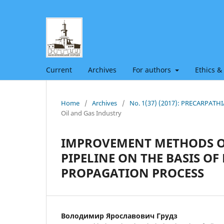
Current
Archives
For authors
Ethics &
Home
/
Archives
/
No. 1(37) (2017): PRECARPAT
Oil and Gas Industry
IMPROVEMENT METHODS O
PIPELINE ON THE BASIS O
PROPAGATION PROCESS
Володимир Ярославович Грудз