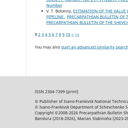
Number
V. T. Bolonny,
ESTIMATION OF THE VALUE 
PIPELINE
,
PRECARPATHIAN BULLETIN OF TH
PRECARPATHIAN BULLETIN OF THE SHEVC
1
2
3
4
5
6
7
8
9
10
>
>>
You may also
start an advanced similarity searc
ISSN 2304-7399 (print)
© Publisher of Ivano-Frankivsk National Technica
© Ivano-Frankivsk Department of Schevchenko Sci
Copyright ©2008-2026 Precarpathian Bulletin Sh
Bandura (2018-2026), Marian Slabinoha (2023-2