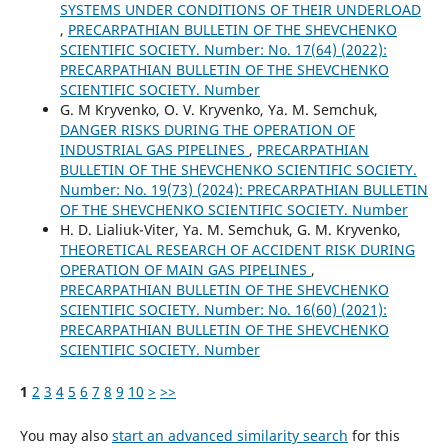
SYSTEMS UNDER CONDITIONS OF THEIR UNDERLOAD
,
PRECARPATHIAN BULLETIN OF THE SHEVCHENKO
SCIENTIFIC SOCIETY. Number: No. 17(64) (2022):
PRECARPATHIAN BULLETIN OF THE SHEVCHENKO
SCIENTIFIC SOCIETY. Number
G. М Kryvenko, O. V. Kryvenko, Ya. M. Semchuk,
DANGER RISKS DURING THE OPERATION OF
INDUSTRIAL GAS PIPELINES
,
PRECARPATHIAN
BULLETIN OF THE SHEVCHENKO SCIENTIFIC SOCIETY.
Number: No. 19(73) (2024): PRECARPATHIAN BULLETIN
OF THE SHEVCHENKO SCIENTIFIC SOCIETY. Number
H. D. Lialiuk-Viter, Ya. M. Semchuk, G. M. Kryvenko,
THEORETICAL RESEARCH OF ACCIDENT RISK DURING
OPERATION OF MAIN GAS PIPELINES
,
PRECARPATHIAN BULLETIN OF THE SHEVCHENKO
SCIENTIFIC SOCIETY. Number: No. 16(60) (2021):
PRECARPATHIAN BULLETIN OF THE SHEVCHENKO
SCIENTIFIC SOCIETY. Number
1
2
3
4
5
6
7
8
9
10
>
>>
You may also
start an advanced similarity search
for this