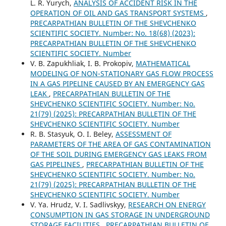
L. R. Yurych,
ANALYSIS OF ACCIDENT RISK IN THE
OPERATION OF OIL AND GAS TRANSPORT SYSTEMS
,
PRECARPATHIAN BULLETIN OF THE SHEVCHENKO
SCIENTIFIC SOCIETY. Number: No. 18(68) (2023):
PRECARPATHIAN BULLETIN OF THE SHEVCHENKO
SCIENTIFIC SOCIETY. Number
V. B. Zapukhliak, I. В. Prokopiv,
MATHEMATICAL
MODELING OF NON-STATIONARY GAS FLOW PROCESS
IN A GAS PIPELINE CAUSED BY AN EMERGENCY GAS
LEAK
,
PRECARPATHIAN BULLETIN OF THE
SHEVCHENKO SCIENTIFIC SOCIETY. Number: No.
21(79) (2025): PRECARPATHIAN BULLETIN OF THE
SHEVCHENKO SCIENTIFIC SOCIETY. Number
R. B. Stasyuk, O. I. Beley,
ASSESSMENT OF
PARAMETERS OF THE AREA OF GAS CONTAMINATION
OF THE SOIL DURING EMERGENCY GAS LEAKS FROM
GAS PIPELINES
,
PRECARPATHIAN BULLETIN OF THE
SHEVCHENKO SCIENTIFIC SOCIETY. Number: No.
21(79) (2025): PRECARPATHIAN BULLETIN OF THE
SHEVCHENKO SCIENTIFIC SOCIETY. Number
V. Ya. Hrudz, V. I. Sadlivskyy,
RESEARCH ON ENERGY
CONSUMPTION IN GAS STORAGE IN UNDERGROUND
STORAGE FACILITIES
,
PRECARPATHIAN BULLETIN OF