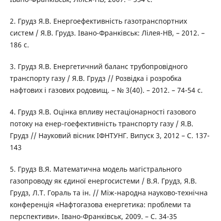
2. Грудз Я.В. Енергоефективність газотранспортних
систем / Я.В. Грудз. Івано-Франківськ: Лілея-НВ, – 2012. –
186 с.
3. Грудз Я.В. Енергетичний баланс трубопровідного
транспорту газу / Я.В. Грудз // Розвідка і розробка
нафтових і газових родовищ. – № 3(40). – 2012. – 74-54 с.
4. Грудз Я.В. Оцінка впливу нестаціонарності газового
потоку на енер-гоефективність транспорту газу / Я.В.
Грудз // Науковий вісник ІФНТУНГ. Випуск 3, 2012 – C. 137-
143
5. Грудз В.Я. Математична модель магістрального
газопроводу як єдиної енергосистеми / В.Я. Грудз, Я.В.
Грудз, Л.Т. Гораль та ін. // Між-народна науково-технічна
конференція «Нафтогазова енергетика: проблеми та
перспективи». Івано-Франківськ, 2009. – С. 34-35