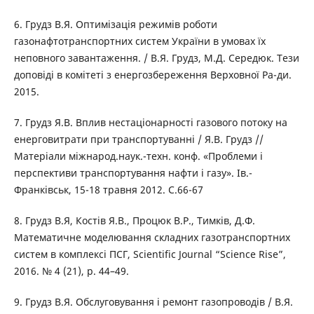
6. Грудз В.Я. Оптимізація режимів роботи
газонафтотранспортних систем України в умовах їх
неповного завантаження. / В.Я. Грудз, М.Д. Середюк. Тези
доповіді в комітеті з енергозбереження Верховної Ра-ди.
2015.
7. Грудз Я.В. Вплив нестаціонарності газового потоку на
енерговитрати при транспортуванні / Я.В. Грудз //
Матеріали міжнарод.наук.-техн. конф. «Проблеми і
перспективи транспортування нафти і газу». Ів.-
Франківськ, 15-18 травня 2012. С.66-67
8. Грудз В.Я, Костів Я.В., Процюк В.Р., Тимків, Д.Ф.
Математичне моделювання складних газотранспортних
систем в комплексі ПСГ, Scientific Journal “Science Rise”,
2016. № 4 (21), p. 44–49.
9. Грудз В.Я. Обслуговування і ремонт газопроводів / В.Я.