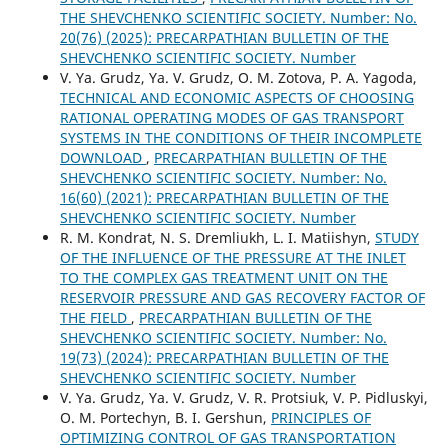
THE SHEVCHENKO SCIENTIFIC SOCIETY. Number: No.
20(76) (2025): PRECARPATHIAN BULLETIN OF THE
SHEVCHENKO SCIENTIFIC SOCIETY. Number
V. Ya. Grudz, Ya. V. Grudz, O. M. Zotova, P. A. Yagoda,
TECHNICAL AND ECONOMIC ASPECTS OF CHOOSING
RATIONAL OPERATING MODES OF GAS TRANSPORT
SYSTEMS IN THE CONDITIONS OF THEIR INCOMPLETE
DOWNLOAD
,
PRECARPATHIAN BULLETIN OF THE
SHEVCHENKO SCIENTIFIC SOCIETY. Number: No.
16(60) (2021): PRECARPATHIAN BULLETIN OF THE
SHEVCHENKO SCIENTIFIC SOCIETY. Number
R. М. Kondrat, N. S. Dremliukh, L. I. Matiishyn,
STUDY
OF THE INFLUENCE OF THE PRESSURE AT THE INLET
TO THE COMPLEX GAS TREATMENT UNIT ON THE
RESERVOIR PRESSURE AND GAS RECOVERY FACTOR OF
THE FIELD
,
PRECARPATHIAN BULLETIN OF THE
SHEVCHENKO SCIENTIFIC SOCIETY. Number: No.
19(73) (2024): PRECARPATHIAN BULLETIN OF THE
SHEVCHENKO SCIENTIFIC SOCIETY. Number
V. Ya. Grudz, Ya. V. Grudz, V. R. Protsiuk, V. P. Pidluskyi,
O. M. Portechyn, B. I. Gershun,
PRINCIPLES OF
OPTIMIZING CONTROL OF GAS TRANSPORTATION