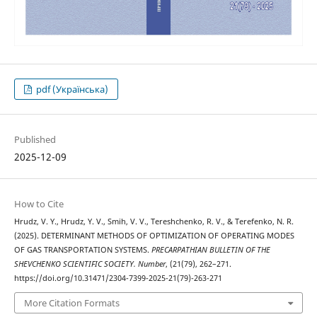
pdf (Українська)
Published
2025-12-09
How to Cite
Hrudz, V. Y., Hrudz, Y. V., Smih, V. V., Tereshchenko, R. V., & Terefenko, N. R.
(2025). DETERMINANT METHODS OF OPTIMIZATION OF OPERATING MODES
OF GAS TRANSPORTATION SYSTEMS.
PRECARPATHIAN BULLETIN OF THE
SHEVCHENKO SCIENTIFIC SOCIETY. Number
, (21(79), 262–271.
https://doi.org/10.31471/2304-7399-2025-21(79)-263-271
More Citation Formats