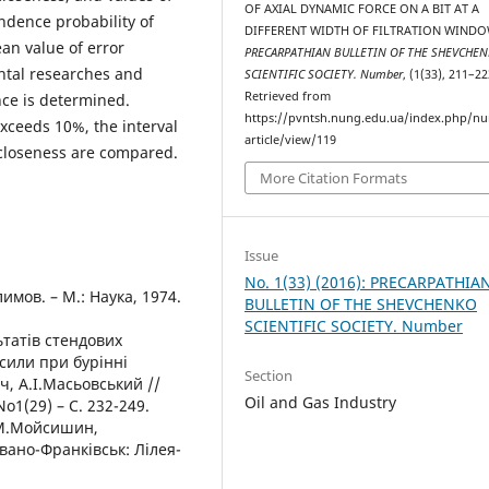
OF AXIAL DYNAMIC FORCE ON A BIT AT A
endence probability of
DIFFERENT WIDTH OF FILTRATION WINDO
an value of error
PRECARPATHIAN BULLETIN OF THE SHEVCHE
ntal researches and
SCIENTIFIC SOCIETY. Number
, (1(33), 211–22
Retrieved from
nce is determined.
https://pvntsh.nung.edu.ua/index.php/n
xceeds 10%, the interval
article/view/119
l closeness are compared.
More Citation Formats
Issue
No. 1(33) (2016): PRECARPATHIA
имов. – М.: Наука, 1974.
BULLETIN OF THE SHEVCHENKO
SCIENTIFIC SOCIETY. Number
татів стендових
сили при бурінні
Section
, А.І.Масьовський //
Oil and Gas Industry
o1(29) – С. 232-249.
В.М.Мойсишин,
Івано-Франківськ: Лілея-