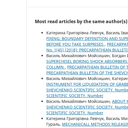
Most read articles by the same author(s)
Катерина Григорівна Левчук, Василь І
FIXING: BOUNDARY DEFINITION AND SU
BEFORE YOU TAKE SURPRISES
,
PRECARPAT
No. 1(45) (2018): PRECARPATHIAN BULLE
Василь Михайлович Мойсишин, Богдан І
SUPERCHISEL BORING SHOCK ABSORBERS
COLUMN
,
PRECARPATHIAN BULLETIN OF TH
PRECARPATHIAN BULLETIN OF THE SHEVC
Василь Михайлович Мойсишин, Катерин
INSTRUMENT FOR LIQUIDATION OF GRA
SHEVCHENKO SCIENTIFIC SOCIETY. Number
SCIENTIFIC SOCIETY. Number
Василь Михайлович Мойсишин,
ABOUT 
SHEVCHENKO SCIENTIFIC SOCIETY. Number
SCIENTIFIC SOCIETY. Number
Катерина Григорівна Левчук, Василь Ми
Гураль,
MECHANICALL METHODS RELEASIN