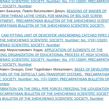
NKO SCIENTIFIC SOCIETY. Number: No. 1(5) (2009): PRECARPAT
C SOCIETY. Number
вич Бажалук, Павло Васильович Дякун,
REASONS OF WAIVER OF
CREW-THREAD LATHE CHISEL FOR MAKING OF BIG SIZE SCREW-
SORTMENT
,
PRECARPATHIAN BULLETIN OF THE SHEVCHENKO SCIENT
ECARPATHIAN BULLETIN OF THE SHEVCHENKO SCIENTIFIC SOCIETY.
,
CAM FITTING UNIT OF DEVICEFOR UNSCREWING CATCHED PIPES 
HE SHEVCHENKO SCIENTIFIC SOCIETY. Number: No. 1(59) (2020):
HENKO SCIENTIFIC SOCIETY. Number
омир Мирославович Ходак,
APPLICATION OF ELEMENTS OF THE
ING ORGANIZATION OF EDUCATIONAL PROCESS AT HIGH SCHOO
NKO SCIENTIFIC SOCIETY. Number: No. 1(5) (2009): PRECARPAT
C SOCIETY. Number
ійович Онацко, Олег Тадейович Михалевич,
BASES OF DEVELOP
OURS OF THE DIFFICULT GAS-TRANSPORT SYSTEMS
,
PRECARPATHI
 SOCIETY. Number: No. 1(5) (2009): PRECARPATHIAN BULLETIN O
Number
VIBRATION ON THE DRILL PIPE FORCES FREEZING THE LIQUIDATIO
ECARPATHIAN BULLETIN OF THE SHEVCHENKO SCIENTIFIC SOCIET
AN BULLETIN OF THE SHEVCHENKO SCIENTIFIC SOCIETY. Number