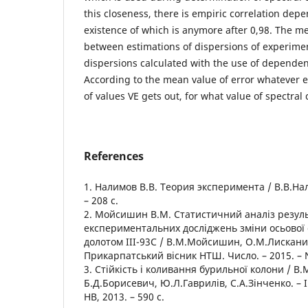
this closeness, there is empiric correlation dep
existence of which is anymore after 0,98. The me
between estimations of dispersions of experime
dispersions calculated with the use of depende
According to the mean value of error whatever e
of values VE gets out, for what value of spectra
References
1. Налимов В.В. Теория эксперимента / В.В.Нал
– 208 с.
2. Мойсишин В.М. Статистичний аналіз резуль
експериментальних досліджень зміни осьової 
долотом ІІІ-93С / В.М.Мойсишин, О.М.Лисканич
Прикарпатський вісник НТШ. Число. – 2015. – N
3. Стійкість і коливання бурильної колони / 
Б.Д.Борисевич, Ю.Л.Гаврилів, С.А.Зінченко. – 
НВ, 2013. – 590 с.