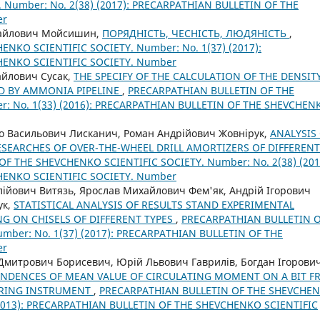
 Number: No. 2(38) (2017): PRECARPATHIAN BULLETIN OF THE
er
хайлович Мойсишин,
ПОРЯДНІСТЬ, ЧЕСНІСТЬ, ЛЮДЯНІСТЬ
,
NKO SCIENTIFIC SOCIETY. Number: No. 1(37) (2017):
HENKO SCIENTIFIC SOCIETY. Number
айлович Сусак,
THE SPECIFY OF THE CALCULATION OF THE DENSIT
D BY AMMONIA PIPELINE
,
PRECARPATHIAN BULLETIN OF THE
: No. 1(33) (2016): PRECARPATHIAN BULLETIN OF THE SHEVCHEN
 Васильович Лисканич, Роман Андрійович Жовнірук,
ANALYSIS
ESEARCHES OF OVER-THE-WHEEL DRILL AMORTIZERS OF DIFFERENT
F THE SHEVCHENKO SCIENTIFIC SOCIETY. Number: No. 2(38) (201
HENKO SCIENTIFIC SOCIETY. Number
йович Витязь, Ярослав Михайлович Фем'як, Андрій Ігорович
ук,
STATISTICAL ANALYSIS OF RESULTS STAND EXPERIMENTAL
G ON CHISELS OF DIFFERENT TYPES
,
PRECARPATHIAN BULLETIN 
mber: No. 1(37) (2017): PRECARPATHIAN BULLETIN OF THE
er
митрович Борисевич, Юрій Львович Гаврилів, Богдан Ігорови
ENDENCES OF MEAN VALUE OF CIRCULATING MOMENT ON A BIT 
BORING INSTRUMENT
,
PRECARPATHIAN BULLETIN OF THE SHEVCHE
 (2013): PRECARPATHIAN BULLETIN OF THE SHEVCHENKO SCIENTIFIC