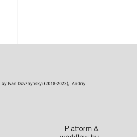
 by Ivan Dovzhynskyi (2018-2023), Andriy