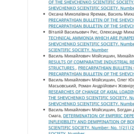
OF THE SHEVCHENKO SCIENTIFIC SOCIETY.
SHEVCHENKO SCIENTIFIC SOCIETY. Numb
Оксана Миколаївна Яремак, Василь Ми
PRECARPATHIAN BULLETIN OF THE SHEVCHE
PRECARPATHIAN BULLETIN OF THE SHEVC
Віталій Васильович Рис, Олександр Мих
TECHNICAL AMMONIA WHICH ARE PUMPE
SHEVCHENKO SCIENTIFIC SOCIETY. Number
SCIENTIFIC SOCIETY. Number
Василь Михайлович Мойсишин, Михайло
RESULTS OF COMPARATIVE INDUSTRIAL R
STRUCTURES
,
PRECARPATHIAN BULLETIN O
PRECARPATHIAN BULLETIN OF THE SHEVC
Василь Михайлович Мойсишин, Олег Юлі
Масьовський, Роман Андрійович Жовнір
RESEARCHES OF CHANGE OF AXIAL LOADIN
THE SHEVCHENKO SCIENTIFIC SOCIETY. Nu
SHEVCHENKO SCIENTIFIC SOCIETY. Numb
Василь Михайлович Мойсишин, Богдан Д
Смага,
DETERMINATION OF EMPIRIC DEP
INFLEXIBILITY AND DEMPFINATION OF 
SCIENTIFIC SOCIETY. Number: No. 1(21)
SOCIETY. Number