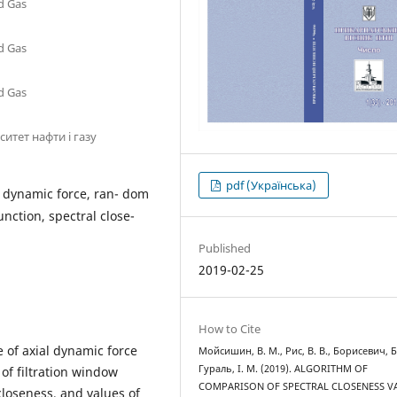
nd Gas
nd Gas
nd Gas
итет нафти і газу
pdf (Українська)
l dynamic force, ran- dom
unction, spectral close-
Published
2019-02-25
How to Cite
 of axial dynamic force
Мойсишин, В. М., Рис, В. В., Борисевич, Б.
Гураль, І. М. (2019). ALGORITHM OF
of filtration window
COMPARISON OF SPECTRAL CLOSENESS V
closeness, and values of