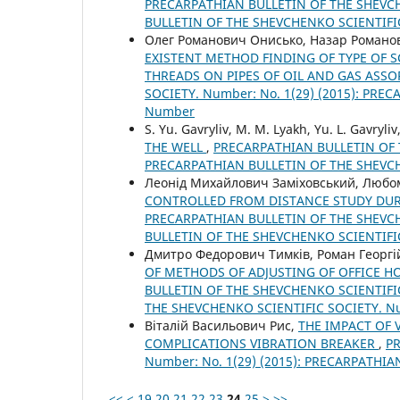
PRECARPATHIAN BULLETIN OF THE SHEVCHE
BULLETIN OF THE SHEVCHENKO SCIENTIFI
Олег Романович Онисько, Назар Романо
EXISTENT METHOD FINDING OF TYPE OF S
THREADS ON PIPES OF OIL AND GAS AS
SOCIETY. Number: No. 1(29) (2015): PR
Number
S. Yu. Gavryliv, M. M. Lyakh, Yu. L. Gavryliv
THE WELL
,
PRECARPATHIAN BULLETIN OF T
PRECARPATHIAN BULLETIN OF THE SHEVC
Леонід Михайлович Заміховський, Люб
CONTROLLED FROM DISTANCE STUDY DUR
PRECARPATHIAN BULLETIN OF THE SHEVCHE
BULLETIN OF THE SHEVCHENKO SCIENTIFI
Дмитро Федорович Тимків, Роман Георг
OF METHODS OF ADJUSTING OF OFFICE H
BULLETIN OF THE SHEVCHENKO SCIENTIFIC
THE SHEVCHENKO SCIENTIFIC SOCIETY. 
Віталій Васильович Рис,
THE IMPACT OF 
COMPLICATIONS VIBRATION BREAKER
,
PR
Number: No. 1(29) (2015): PRECARPATHI
<<
<
19
20
21
22
23
24
25
>
>>