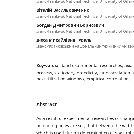
Ivano-Frankivsk National Technical University of Oil a
Віталій Васильович Рис
Ivano-Frankivsk National Technical University of Oil a
Богдан Дмитрович Борисевич
Ivano-Frankivsk National Technical University of Oil a
Інеса Михайлівна Гураль
Івано-Франківський національний технічний універс
Keywords:
stand experimental researches, axia
process, stationary, ergodicity, autocorrelation f
ness, filtration windows, empirical correlation.
Abstract
As a result of experimental researches of change
on mining holes are set, that between the width 
which is used during determination of spectral 