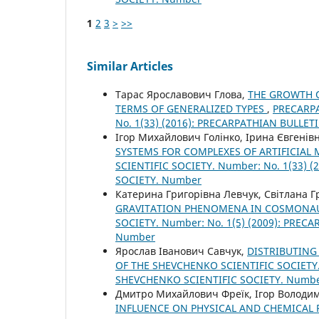
1
2
3
>
>>
Similar Articles
Тарас Ярославович Глова,
THE GROWTH O
TERMS OF GENERALIZED TYPES
,
PRECARPA
No. 1(33) (2016): PRECARPATHIAN BULLE
Ігор Михайлович Голінко, Ірина Євгенів
SYSTEMS FOR COMPLEXES OF ARTIFICIAL
SCIENTIFIC SOCIETY. Number: No. 1(33)
SOCIETY. Number
Катерина Григорівна Левчук, Світлана 
GRAVITATION PHENOMENA IN COSMONA
SOCIETY. Number: No. 1(5) (2009): PRE
Number
Ярослав Іванович Савчук,
DISTRIBUTING
OF THE SHEVCHENKO SCIENTIFIC SOCIETY.
SHEVCHENKO SCIENTIFIC SOCIETY. Numb
Дмитро Михайлович Фреїк, Ігор Володи
INFLUENCE ON PHYSICAL AND CHEMICAL 