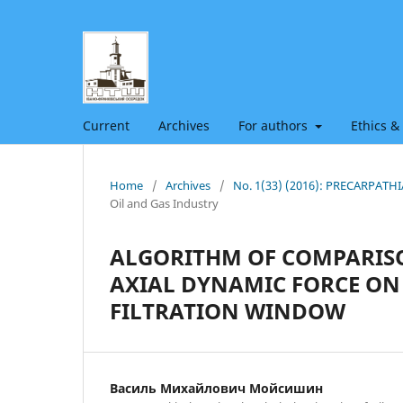
Current
Archives
For authors
Ethics &
Home
/
Archives
/
No. 1(33) (2016): PRECARPAT
Oil and Gas Industry
ALGORITHM OF COMPARISO
AXIAL DYNAMIC FORCE ON 
FILTRATION WINDOW
Василь Михайлович Мойсишин