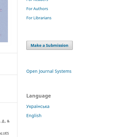
For Authors
For Librarians
Make a Submission
Open Journal Systems
Language
Українська
English
 Д., &
ALUES