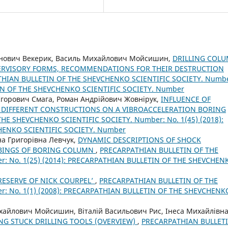
ванович Векерик, Василь Михайлович Мойсишин,
DRILLING COL
PERVISORY FORMS, RECOMMENDATIONS FOR THEIR DESTRUCTION
HIAN BULLETIN OF THE SHEVCHENKO SCIENTIFIC SOCIETY. Numbe
TIN OF THE SHEVCHENKO SCIENTIFIC SOCIETY. Number
горович Смага, Роман Андрійович Жовнірук,
INFLUENCE OF
 DIFFERENT CONSTRUCTIONS ON A VIBROACCELERATION BORING
E SHEVCHENKO SCIENTIFIC SOCIETY. Number: No. 1(45) (2018):
HENKO SCIENTIFIC SOCIETY. Number
а Григорівна Левчук,
DYNAMIC DESCRIPTIONS OF SHOCK
BBINGS OF BORING COLUMN
,
PRECARPATHIAN BULLETIN OF THE
: No. 1(25) (2014): PRECARPATHIAN BULLETIN OF THE SHEVCHEN
RESERVE OF NICK COURPEL’
,
PRECARPATHIAN BULLETIN OF THE
: No. 1(1) (2008): PRECARPATHIAN BULLETIN OF THE SHEVCHENK
хайлович Мойсишин, Віталій Васильович Рис, Інеса Михайлівн
G STUCK DRILLING TOOLS (OVERVIEW)
,
PRECARPATHIAN BULLET