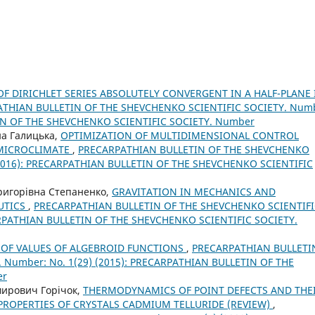
F DIRICHLET SERIES ABSOLUTELY CONVERGENT IN A HALF-PLANE 
THIAN BULLETIN OF THE SHEVCHENKO SCIENTIFIC SOCIETY. Num
TIN OF THE SHEVCHENKO SCIENTIFIC SOCIETY. Number
на Галицька,
OPTIMIZATION OF MULTIDIMENSIONAL CONTROL
 MICROCLIMATE
,
PRECARPATHIAN BULLETIN OF THE SHEVCHENKO
 (2016): PRECARPATHIAN BULLETIN OF THE SHEVCHENKO SCIENTIFIC
Григорівна Степаненко,
GRAVITATION IN MECHANICS AND
UTICS
,
PRECARPATHIAN BULLETIN OF THE SHEVCHENKO SCIENTIFI
CARPATHIAN BULLETIN OF THE SHEVCHENKO SCIENTIFIC SOCIETY.
 OF VALUES OF ALGEBROID FUNCTIONS
,
PRECARPATHIAN BULLETI
 Number: No. 1(29) (2015): PRECARPATHIAN BULLETIN OF THE
er
мирович Горічок,
THERMODYNAMICS OF POINT DEFECTS AND THE
PROPERTIES OF CRYSTALS CADMIUM TELLURIDE (REVIEW)
,