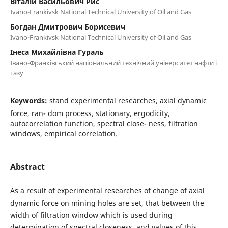
Віталій Васильович Рис
Ivano-Frankivsk National Technical University of Oil and Gas
Богдан Дмитрович Борисевич
Ivano-Frankivsk National Technical University of Oil and Gas
Інеса Михайлівна Гураль
Івано-Франківський національний технічний університет нафти і
газу
Keywords:
stand experimental researches, axial dynamic
force, ran- dom process, stationary, ergodicity,
autocorrelation function, spectral close- ness, filtration
windows, empirical correlation.
Abstract
As a result of experimental researches of change of axial
dynamic force on mining holes are set, that between the
width of filtration window which is used during
determination of spectral closeness, and values of this