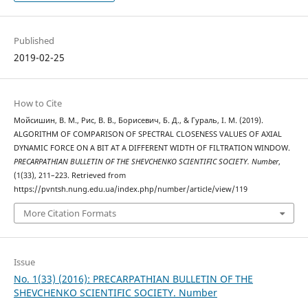
Published
2019-02-25
How to Cite
Мойсишин, В. М., Рис, В. В., Борисевич, Б. Д., & Гураль, І. М. (2019).
ALGORITHM OF COMPARISON OF SPECTRAL CLOSENESS VALUES OF AXIAL
DYNAMIC FORCE ON A BIT AT A DIFFERENT WIDTH OF FILTRATION WINDOW.
PRECARPATHIAN BULLETIN OF THE SHEVCHENKO SCIENTIFIC SOCIETY. Number
,
(1(33), 211–223. Retrieved from
https://pvntsh.nung.edu.ua/index.php/number/article/view/119
More Citation Formats
Issue
No. 1(33) (2016): PRECARPATHIAN BULLETIN OF THE
SHEVCHENKO SCIENTIFIC SOCIETY. Number