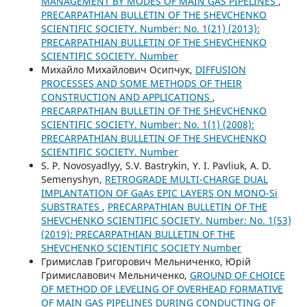
MANAGEMENT BY MODES OF MAIN GAS PIPELINES
,
PRECARPATHIAN BULLETIN OF THE SHEVCHENKO
SCIENTIFIC SOCIETY. Number: No. 1(21) (2013):
PRECARPATHIAN BULLETIN OF THE SHEVCHENKO
SCIENTIFIC SOCIETY. Number
Михайло Михайлович Осипчук,
DIFFUSION
PROCESSES AND SOME METHODS OF THEIR
CONSTRUCTION AND APPLICATIONS
,
PRECARPATHIAN BULLETIN OF THE SHEVCHENKO
SCIENTIFIC SOCIETY. Number: No. 1(1) (2008):
PRECARPATHIAN BULLETIN OF THE SHEVCHENKO
SCIENTIFIC SOCIETY. Number
S. P. Novosyadlyy, S.V. Bastrykin, Y. I. Pavliuk, A. D.
Semenyshyn,
RETROGRADE MULTI-CHARGE DUAL
IMPLANTATION OF GaAs EPIC LAYERS ON MONO-Si
SUBSTRATES
,
PRECARPATHIAN BULLETIN OF THE
SHEVCHENKO SCIENTIFIC SOCIETY. Number: No. 1(53)
(2019): PRECARPATHIAN BULLETIN OF THE
SHEVCHENKO SCIENTIFIC SOCIETY Number
Гримислав Григорович Мельниченко, Юрій
Гримиславович Мельниченко,
GROUND OF CHOICE
OF METHOD OF LEVELING OF OVERHEAD FORMATIVE
OF MAIN GAS PIPELINES DURING CONDUCTING OF