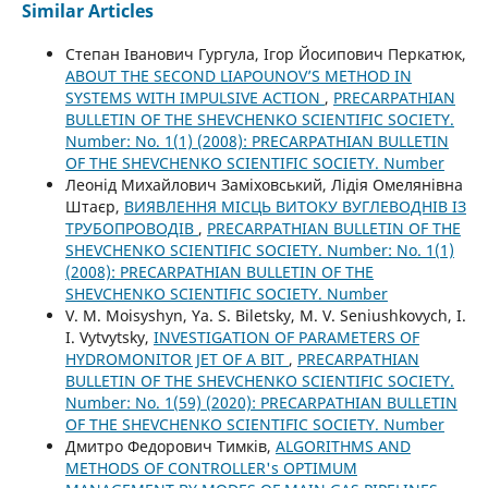
Similar Articles
Степан Іванович Гургула, Ігор Йосипович Перкатюк,
ABOUT THE SECOND LIAPOUNOV’S METHOD IN
SYSTEMS WITH IMPULSIVE ACTION
,
PRECARPATHIAN
BULLETIN OF THE SHEVCHENKO SCIENTIFIC SOCIETY.
Number: No. 1(1) (2008): PRECARPATHIAN BULLETIN
OF THE SHEVCHENKO SCIENTIFIC SOCIETY. Number
Леонід Михайлович Заміховський, Лідія Омелянівна
Штаєр,
ВИЯВЛЕННЯ МІСЦЬ ВИТОКУ ВУГЛЕВОДНІВ ІЗ
ТРУБОПРОВОДІВ
,
PRECARPATHIAN BULLETIN OF THE
SHEVCHENKO SCIENTIFIC SOCIETY. Number: No. 1(1)
(2008): PRECARPATHIAN BULLETIN OF THE
SHEVCHENKO SCIENTIFIC SOCIETY. Number
V. M. Moisyshyn, Ya. S. Biletsky, M. V. Seniushkovych, I.
I. Vytvytsky,
INVESTIGATION OF PARAMETERS OF
HYDROMONITOR JET OF A BIT
,
PRECARPATHIAN
BULLETIN OF THE SHEVCHENKO SCIENTIFIC SOCIETY.
Number: No. 1(59) (2020): PRECARPATHIAN BULLETIN
OF THE SHEVCHENKO SCIENTIFIC SOCIETY. Number
Дмитро Федорович Тимків,
ALGORITHMS AND
METHODS OF CONTROLLER's OPTIMUM