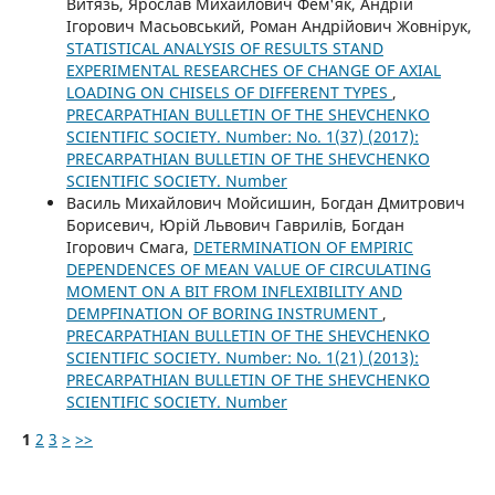
Витязь, Ярослав Михайлович Фем'як, Андрій
Ігорович Масьовський, Роман Андрійович Жовнірук,
STATISTICAL ANALYSIS OF RESULTS STAND
EXPERIMENTAL RESEARCHES OF CHANGE OF AXIAL
LOADING ON CHISELS OF DIFFERENT TYPES
,
PRECARPATHIAN BULLETIN OF THE SHEVCHENKO
SCIENTIFIC SOCIETY. Number: No. 1(37) (2017):
PRECARPATHIAN BULLETIN OF THE SHEVCHENKO
SCIENTIFIC SOCIETY. Number
Василь Михайлович Мойсишин, Богдан Дмитрович
Борисевич, Юрій Львович Гаврилів, Богдан
Ігорович Смага,
DETERMINATION OF EMPIRIC
DEPENDENCES OF MEAN VALUE OF CIRCULATING
MOMENT ON A BIT FROM INFLEXIBILITY AND
DEMPFINATION OF BORING INSTRUMENT
,
PRECARPATHIAN BULLETIN OF THE SHEVCHENKO
SCIENTIFIC SOCIETY. Number: No. 1(21) (2013):
PRECARPATHIAN BULLETIN OF THE SHEVCHENKO
SCIENTIFIC SOCIETY. Number
1
2
3
>
>>