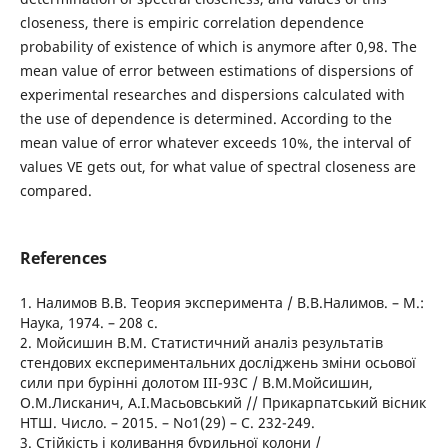
closeness, there is empiric correlation dependence
probability of existence of which is anymore after 0,98. The
mean value of error between estimations of dispersions of
experimental researches and dispersions calculated with
the use of dependence is determined. According to the
mean value of error whatever exceeds 10%, the interval of
values VE gets out, for what value of spectral closeness are
compared.
References
1. Налимов В.В. Теория эксперимента / В.В.Налимов. – М.:
Наука, 1974. – 208 с.
2. Мойсишин В.М. Статистичний аналіз результатів
стендових експериментальних досліджень зміни осьової
сили при бурінні долотом ІІІ-93С / В.М.Мойсишин,
О.М.Лисканич, А.І.Масьовський // Прикарпатський вісник
НТШ. Число. – 2015. – No1(29) – С. 232-249.
3. Стійкість і коливання бурильної колони /