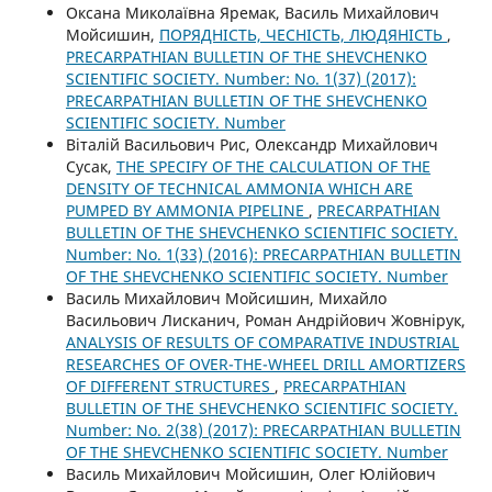
Оксана Миколаївна Яремак, Василь Михайлович
Мойсишин,
ПОРЯДНІСТЬ, ЧЕСНІСТЬ, ЛЮДЯНІСТЬ
,
PRECARPATHIAN BULLETIN OF THE SHEVCHENKO
SCIENTIFIC SOCIETY. Number: No. 1(37) (2017):
PRECARPATHIAN BULLETIN OF THE SHEVCHENKO
SCIENTIFIC SOCIETY. Number
Віталій Васильович Рис, Олександр Михайлович
Сусак,
THE SPECIFY OF THE CALCULATION OF THE
DENSITY OF TECHNICAL AMMONIA WHICH ARE
PUMPED BY AMMONIA PIPELINE
,
PRECARPATHIAN
BULLETIN OF THE SHEVCHENKO SCIENTIFIC SOCIETY.
Number: No. 1(33) (2016): PRECARPATHIAN BULLETIN
OF THE SHEVCHENKO SCIENTIFIC SOCIETY. Number
Василь Михайлович Мойсишин, Михайло
Васильович Лисканич, Роман Андрійович Жовнірук,
ANALYSIS OF RESULTS OF COMPARATIVE INDUSTRIAL
RESEARCHES OF OVER-THE-WHEEL DRILL AMORTIZERS
OF DIFFERENT STRUCTURES
,
PRECARPATHIAN
BULLETIN OF THE SHEVCHENKO SCIENTIFIC SOCIETY.
Number: No. 2(38) (2017): PRECARPATHIAN BULLETIN
OF THE SHEVCHENKO SCIENTIFIC SOCIETY. Number
Василь Михайлович Мойсишин, Олег Юлійович