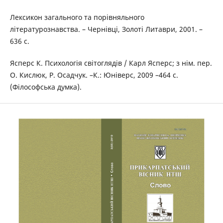
Лексикон загального та порівняльного
літературознавства. – Чернівці, Золоті Литаври, 2001. –
636 с.
Ясперс К. Психологія світоглядів / Карл Ясперс; з нім. пер.
О. Кислюк, Р. Осадчук. –К.: Юніверс, 2009 –464 с.
(Філософська думка).