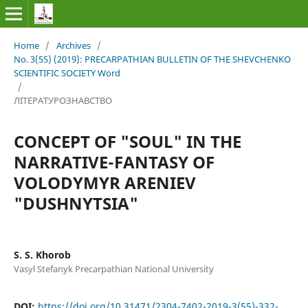
Home
/
Archives
/
No. 3(55) (2019): PRECARPATHIAN BULLETIN OF THE SHEVCHENKO
SCIENTIFIC SOCIETY Word
/
ЛІТЕРАТУРОЗНАВСТВО
CONCEPT OF "SOUL" IN THE
NARRATIVE-FANTASY OF
VOLODYMYR ARENIEV
"DUSHNYTSIA"
S. S. Khorob
Vasyl Stefanyk Precarpathian National University
DOI:
https://doi.org/10.31471/2304-7402-2019-3(55)-332-