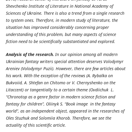
Shevchenko Institute of Literature in National Academy of
Sciences of Ukraine.
There is also a trend from a single research
to system ones. Therefore, in modern study of literature, the
situation has improved considerably concerning proper
understanding of this problem, but many aspects of science
fiction need to be scientifically substantiated and explored.
Analysis of the research
.
In our opinion among all modern
Ukrainian fantasy writers special attention deserves Volodymyr
Areniev (Volodymyr
Puzii). However, there are few articles about
his work. With the exception of the reviews (A. Rybalka on
Bukvoiid, A. Shtefan on Chitomo or V. Chernyshenko on the
Litaccent) or tangentially to a certain theme (Ovdiichuk
L.
“Chronotop as a genre factor in modern science fiction and
fantasy for children”, Oliinyk S. “Book image in the fantasy
world”, as an independent object, appeared in the researches of
Oles
Stuzhuk and Solomiia
Khorob. Therefore, we
see
the
actuality
of
this
scientific
article.