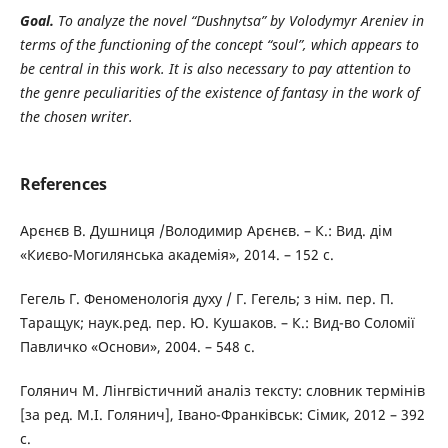
Goal.
To analyze the novel “Dushnytsa” by Volodymyr
Areniev in
terms of the functioning of the concept “soul”, which appears to
be central in this work. It is also necessary to pay attention to
the genre peculiarities of the existence of fantasy in the work of
the chosen writer.
References
Арєнєв В. Душниця /Володимир Арєнєв. – К.: Вид. дім
«Києво-Могилянська академія», 2014. – 152 с.
Гегель Г. Феноменологія духу / Г. Гегель; з нім. пер. П.
Таращук; наук.ред. пер. Ю. Кушаков. – К.: Вид-во Соломії
Павличко «Основи», 2004. – 548 с.
Голянич М. Лінгвістичний аналіз тексту: словник термінів
[за ред. М.І. Голянич], Івано-Франківськ: Сімик, 2012 – 392
с.