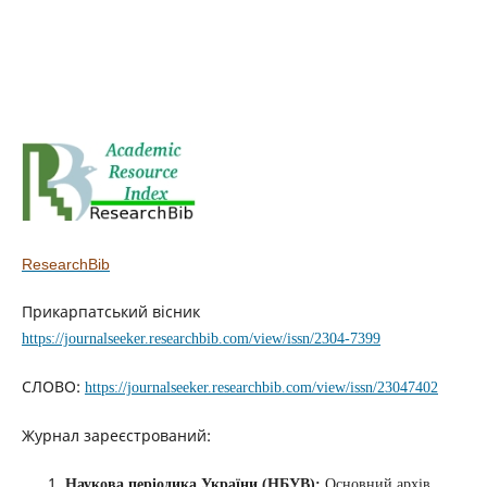
ResearchBib
Прикарпатський вісник
https://journalseeker.researchbib.com/view/issn/2304-7399
СЛОВО:
https://journalseeker.researchbib.com/view/issn/23047402
Журнал зареєстрований:
Наукова періодика України (НБУВ):
Основний архів