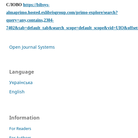
СЛОВО
https://bibsys-
almaprimo.hosted.exlibrisgroup.com/primo-explore/search?
query=any,contains,2304-
7402&tab=default_tab&search_scope=default_scope&vid=UIO&offse
Open Journal Systems
Language
Українська
English
Information
For Readers
For Authors