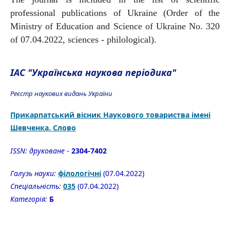
professional publications of Ukraine (Order of the
Ministry of Education and Science of Ukraine No. 320
of 07.04.2022, sciences - philological).
ІАС "Українська наукова періодика"
Реєстр наукових видань України
Прикарпатський вісник Наукового товариства імені
Шевченка. Слово
ISSN:
друковане
-
2304-7402
Галузь науки:
філологічні
(07.04.2022)
Спецiальнiсть:
035
(07.04.2022)
Категорiя:
Б