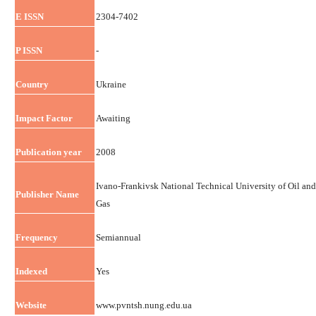
E ISSN
2304-7402
P ISSN
-
Country
Ukraine
Impact Factor
Awaiting
Publication year
2008
Ivano-Frankivsk National Technical University of Oil and
Publisher Name
Gas
Frequency
Semiannual
Indexed
Yes
Website
www.pvntsh.nung.edu.ua