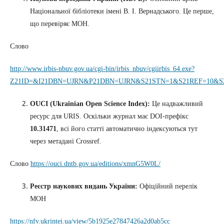
Національної бібліотеки імені В. І. Вернадського. Це перше,
що перевіряє МОН.
Слово
http://www.irbis-nbuv.gov.ua/cgi-bin/irbis_nbuv/cgiirbis_64.exe?
Z21ID=&I21DBN=UJRN&P21DBN=UJRN&S21STN=1&S21REF=10&S21
OUCI (Ukrainian Open Science Index):
Це надважливий
ресурс для URIS. Оскільки журнал має DOI-префікс
10.31471
, всі його статті автоматично індексуються тут
через метадані Crossref.
Слово
https://ouci.dntb.gov.ua/editions/xmnG5W0L/
Реєстр наукових видань України:
Офіційний перелік
МОН
https://nfv.ukrintei.ua/view/5b1925e27847426a2d0ab5cc