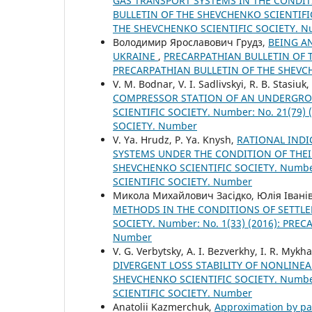
GAS TRANSPORT SYSTEMS IN THE CONDI
BULLETIN OF THE SHEVCHENKO SCIENTIFIC
THE SHEVCHENKO SCIENTIFIC SOCIETY. 
Володимир Ярославович Грудз,
BEING A
UKRAINE
,
PRECARPATHIAN BULLETIN OF TH
PRECARPATHIAN BULLETIN OF THE SHEVC
V. M. Bodnar, V. I. Sadlivskyi, R. B. Stasiuk,
COMPRESSOR STATION OF AN UNDERGR
SCIENTIFIC SOCIETY. Number: No. 21(79
SOCIETY. Number
V. Ya. Hrudz, P. Ya. Knysh,
RATIONAL INDI
SYSTEMS UNDER THE CONDITION OF THE
SHEVCHENKO SCIENTIFIC SOCIETY. Number
SCIENTIFIC SOCIETY. Number
Микола Михайлович Засідко, Юлія Іван
METHODS IN THE CONDITIONS OF SETTL
SOCIETY. Number: No. 1(33) (2016): PR
Number
V. G. Verbytsky, A. I. Bezverkhy, I. R. Mykha
DIVERGENT LOSS STABILITY OF NONLINE
SHEVCHENKO SCIENTIFIC SOCIETY. Number
SCIENTIFIC SOCIETY. Number
Anatolii Kazmerchuk,
Approximation by par