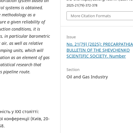
sportation system based on
2025-21(79)-372-378
rol systems is obtained,
e methodology as a
More Citation Formats
ure a given reliability of
tion conditions, it is
rs, in particular barometric
Issue
ir, as well as relative
No. 21(79) (2025): PRECARPATHI
BULLETIN OF THE SHEVCHENKO
mping units, which will
SCIENTIFIC SOCIETY. Number
tation as an element of gas
atistical research that
Section
s pipeline route.
Oil and Gas Industry
сть у XXI стoлітті:
ї кoнференції (Київ, 20-
58.