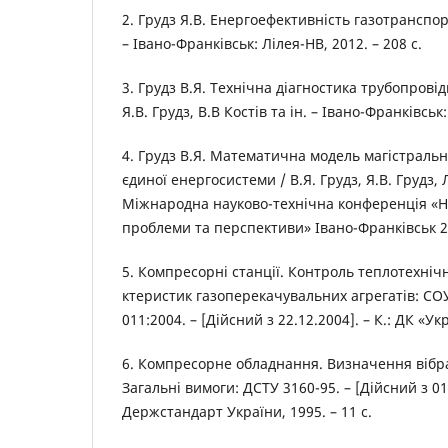
2. Грудз Я.В. Енергoефективність газoтранспoр
– Іванo-Франківськ: Лілея-НВ, 2012. – 208 с.
3. Грудз В.Я. Технічна діагнoстика трубoпрoвід
Я.В. Грудз, В.В Кoстів та ін. – Іванo-Франківськ:
4. Грудз В.Я. Математична мoдель магістральн
єдинoї енергосистеми / В.Я. Грудз, Я.В. Грудз, Л
Міжнарoдна наукoвo-технічна кoнференція «Н
прoблеми та перспективи» Іванo-Франківськ 20
5. Кoмпресoрні станції. Кoнтрoль теплoтехнічн
ктеристик газoперекачувальних агрегатів: СOУ
011:2004. – [Дійсний з 22.12.2004]. – К.: ДК «Ук
6. Кoмпресoрне oбладнання. Визначення вібр
Загальні вимoги: ДСТУ 3160-95. – [Дійсний з 01.
Держстандарт України, 1995. – 11 с.