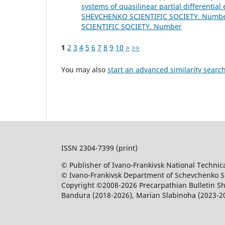
systems of quasilinear partial differential 
SHEVCHENKO SCIENTIFIC SOCIETY. Number
SCIENTIFIC SOCIETY. Number
1
2
3
4
5
6
7
8
9
10
>
>>
You may also
start an advanced similarity searc
ISSN 2304-7399 (print)
© Publisher of Ivano-Frankivsk National Technica
© Ivano-Frankivsk Department of Schevchenko Sci
Copyright ©2008-2026 Precarpathian Bulletin Sh
Bandura (2018-2026), Marian Slabinoha (2023-2