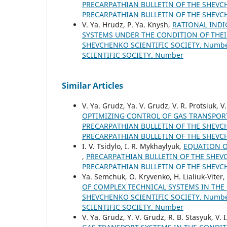
PRECARPATHIAN BULLETIN OF THE SHEVCHE
PRECARPATHIAN BULLETIN OF THE SHEVC
V. Ya. Hrudz, P. Ya. Knysh,
RATIONAL INDI
SYSTEMS UNDER THE CONDITION OF THE
SHEVCHENKO SCIENTIFIC SOCIETY. Number
SCIENTIFIC SOCIETY. Number
Similar Articles
V. Ya. Grudz, Ya. V. Grudz, V. R. Protsiuk, V
OPTIMIZING CONTROL OF GAS TRANSPOR
PRECARPATHIAN BULLETIN OF THE SHEVCHE
PRECARPATHIAN BULLETIN OF THE SHEVC
I. V. Tsidylo, I. R. Mykhaylyuk,
EQUATION O
,
PRECARPATHIAN BULLETIN OF THE SHEVCH
PRECARPATHIAN BULLETIN OF THE SHEVC
Ya. Semchuk, O. Kryvenko, H. Lialiuk-Viter
OF COMPLEX TECHNICAL SYSTEMS IN THE
SHEVCHENKO SCIENTIFIC SOCIETY. Number
SCIENTIFIC SOCIETY. Number
V. Ya. Grudz, Y. V. Grudz, R. B. Stasyuk, V. 