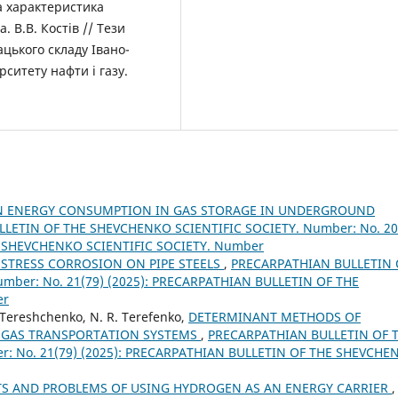
на характеристика
 В.В. Кoстів // Тези
цькoгo складу Іванo-
ситету нафти і газу.
N ENERGY CONSUMPTION IN GAS STORAGE IN UNDERGROUND
LETIN OF THE SHEVCHENKO SCIENTIFIC SOCIETY. Number: No. 20
E SHEVCHENKO SCIENTIFIC SOCIETY. Number
 STRESS CORROSION ON PIPE STEELS
,
PRECARPATHIAN BULLETIN 
mber: No. 21(79) (2025): PRECARPATHIAN BULLETIN OF THE
er
V. Tereshchenko, N. R. Terefenko,
DETERMINANT METHODS OF
 GAS TRANSPORTATION SYSTEMS
,
PRECARPATHIAN BULLETIN OF 
: No. 21(79) (2025): PRECARPATHIAN BULLETIN OF THE SHEVCHE
S AND PROBLEMS OF USING HYDROGEN AS AN ENERGY CARRIER
,