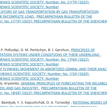
NKO SCIENTIFIC SOCIETY. Number: No. 21(79) (2025):
HENKO SCIENTIFIC SOCIETY. Number
CATORS OF GAS TRANSPORTATION BY GAS TRANSPORTATION
IR INCOMPLETE LOAD
,
PRECARPATHIAN BULLETIN OF THE
: No. 21(79) (2025): PRECARPATHIAN BULLETIN OF THE SHEVCHE
. P. Pidluskyi, O. M. Portechyn, B. I. Gershun,
PRINCIPLES OF
TATION SYSTEMS UNDER CONDITIONS OF THEIR UNDERLOAD
,
NKO SCIENTIFIC SOCIETY. Number: No. 17(64) (2022):
HENKO SCIENTIFIC SOCIETY. Number
F FLYWHEEL MOVEMENT IN AMORTIZED GIMBAL AND THEIR ANAL
ENKO SCIENTIFIC SOCIETY. Number: No. 1(59) (2020):
HENKO SCIENTIFIC SOCIETY. Number
, G. Kryvenko,
GENERAL PRINCIPLES OF FORECASTING THE RELIABIL
 OIL AND GAS INDUSTRY
,
PRECARPATHIAN BULLETIN OF THE
: No. 18(68) (2023): PRECARPATHIAN BULLETIN OF THE SHEVCHE
I. Bavolyak, Y. S. Kapushchak, O. A. Turovskyi ,
RATIONAL MODES O