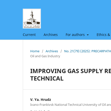
Current
Archives
For authors
Ethics &
Home
/
Archives
/
No. 21(79) (2025): PRECARPA
Oil and Gas Industry
IMPROVING GAS SUPPLY R
TECHNICAL
V. Ya. Hrudz
Ivano-Frankivsk National Technical University of Oil a