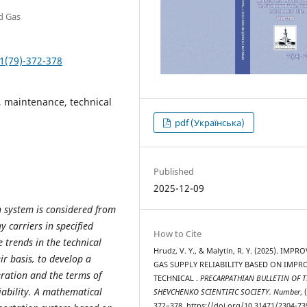
nd Gas
1(79)-372-378
y, maintenance, technical
pdf (Українська)
Published
2025-12-09
n system is considered from
 carriers in specified
How to Cite
e trends in the technical
Hrudz, V. Y., & Malytin, R. Y. (2025). IMPR
ir basis, to develop a
GAS SUPPLY RELIABILITY BASED ON IMPR
peration and the terms of
TECHNICAL .
PRECARPATHIAN BULLETIN OF 
iability. A mathematical
SHEVCHENKO SCIENTIFIC SOCIETY. Number
, 
372–378. https://doi.org/10.31471/2304-73