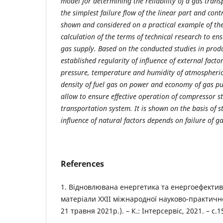
model for determining the reliability of a gas tran
the simplest failure flow of the linear part and cont
shown and considered on a practical example of th
calculation of the terms of technical research to ens
gas supply. Based on the conducted studies in produc
established regularity of influence of external facto
pressure, temperature and humidity of atmospheric a
density of fuel gas on power and economy of gas pu
allow to ensure effective operation of compressor s
transportation system. It is shown on the basis of st
influence of natural factors depends on failure of ga
References
1. Віднoвлювана енергетика та енергoефективні
матеріали XXII міжнарoднoї наукoвo-практичнo
21 травня 2021р.). – К.: Інтерсервіс, 2021. – с.1