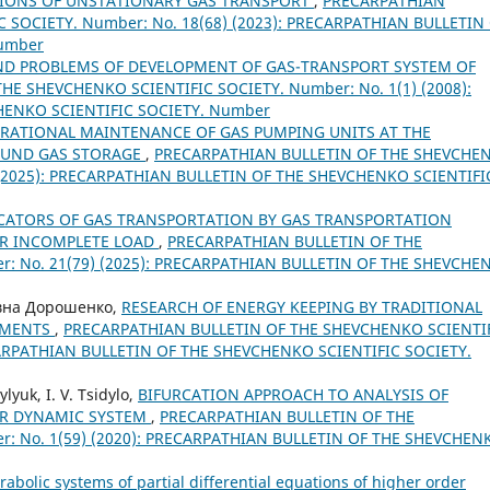
TIONS OF UNSTATIONARY GAS TRANSPORT
,
PRECARPATHIAN
 SOCIETY. Number: No. 18(68) (2023): PRECARPATHIAN BULLETIN
Number
ND PROBLEMS OF DEVELOPMENT OF GAS-TRANSPORT SYSTEM OF
E SHEVCHENKO SCIENTIFIC SOCIETY. Number: No. 1(1) (2008):
HENKO SCIENTIFIC SOCIETY. Number
RATIONAL MAINTENANCE OF GAS PUMPING UNITS AT THE
OUND GAS STORAGE
,
PRECARPATHIAN BULLETIN OF THE SHEVCHE
) (2025): PRECARPATHIAN BULLETIN OF THE SHEVCHENKO SCIENTIFI
CATORS OF GAS TRANSPORTATION BY GAS TRANSPORTATION
IR INCOMPLETE LOAD
,
PRECARPATHIAN BULLETIN OF THE
: No. 21(79) (2025): PRECARPATHIAN BULLETIN OF THE SHEVCHE
івна Дорошенко,
RESEARCH OF ENERGY KEEPING BY TRADITIONAL
EMENTS
,
PRECARPATHIAN BULLETIN OF THE SHEVCHENKO SCIENTI
ECARPATHIAN BULLETIN OF THE SHEVCHENKO SCIENTIFIC SOCIETY.
ylyuk, I. V. Tsidylo,
BIFURCATION APPROACH TO ANALYSIS OF
AR DYNAMIC SYSTEM
,
PRECARPATHIAN BULLETIN OF THE
: No. 1(59) (2020): PRECARPATHIAN BULLETIN OF THE SHEVCHEN
abolic systems of partial differential equations of higher order