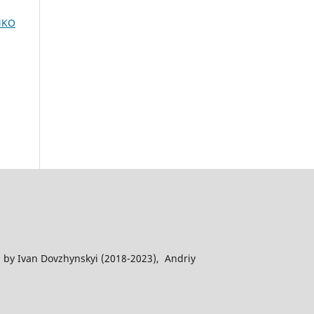
NKO
 by Ivan Dovzhynskyi (2018-2023), Andriy