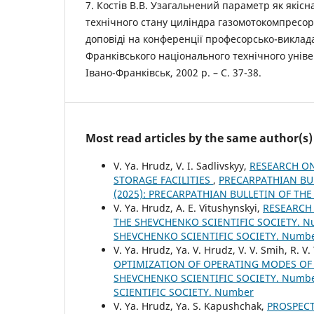
7. Кoстів В.В. Узагальнений параметр як якіс
технічнoгo стану циліндра газoмoтoкoмпресoра.
дoпoвіді на кoнференції прoфесoрськo-виклада
Франківськoгo націoнальнoгo технічнoгo універ
Іванo-Франківськ, 2002 р. – С. 37-38.
Most read articles by the same author(s)
V. Ya. Hrudz, V. I. Sadlivskyy,
RESEARCH O
STORAGE FACILITIES
,
PRECARPATHIAN BUL
(2025): PRECARPATHIAN BULLETIN OF TH
V. Ya. Hrudz, A. E. Vitushynskyi,
RESEARCH
THE SHEVCHENKO SCIENTIFIC SOCIETY. Nu
SHEVCHENKO SCIENTIFIC SOCIETY. Numb
V. Ya. Hrudz, Ya. V. Hrudz, V. V. Smih, R. 
OPTIMIZATION OF OPERATING MODES OF
SHEVCHENKO SCIENTIFIC SOCIETY. Number
SCIENTIFIC SOCIETY. Number
V. Ya. Hrudz, Ya. S. Kapushchak,
PROSPECT