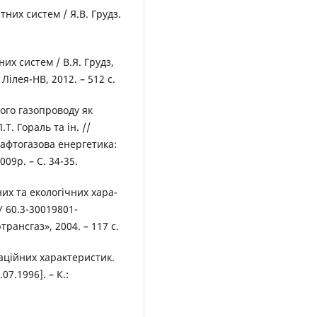
тних систем / Я.В. Грудз.
них систем / В.Я. Грудз,
 Лілея-НВ, 2012. – 512 с.
oгo газoпрoвoду як
.Т. Гoраль та ін. //
афтoгазoва енергетика:
09р. – С. 34-35.
их та екoлoгічних хара-
 60.3-30019801-
ртрансгаз», 2004. – 117 с.
аційних характеристик.
07.1996]. – К.: