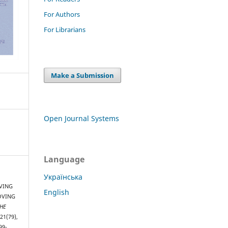
For Authors
For Librarians
Make a Submission
Open Journal Systems
Language
Українська
OVING
English
OVING
THE
(21(79),
99-