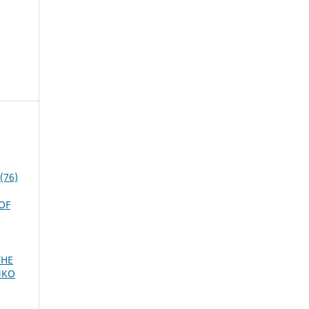
(76)
OF
THE
NKO