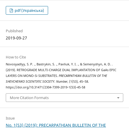
pdf (Українська)
Published
2019-09-27
How to Cite
Novosyadlyy, S. P. ., Bastrykin, S. ., Pavliuk, Y. I. ., & Semenyshyn, A. D. .
(2019). RETROGRADE MULTI-CHARGE DUAL IMPLANTATION OF GaAs EPIC
LAYERS ON MONO-Si SUBSTRATES.
PRECARPATHIAN BULLETIN OF THE
SHEVCHENKO SCIENTIFIC SOCIETY. Number
, (1(53), 45–58.
https://doi.org/10.31471/2304-7399-2019-1(53)-45-58
More Citation Formats
Issue
No. 1(53) (2019): PRECARPATHIAN BULLETIN OF THE