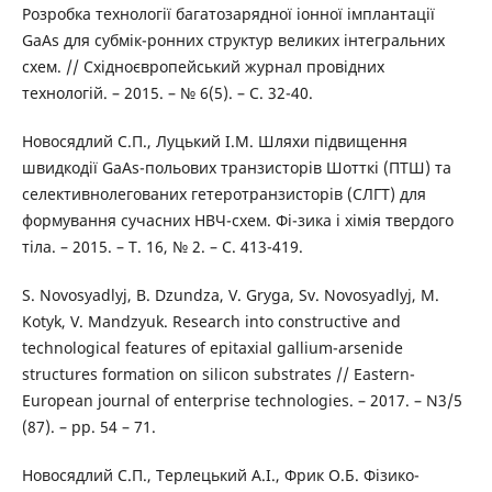
Розробка технології багатозарядної іонної імплантації
GaAs для субмік-ронних структур великих інтегральних
схем. // Східноєвропейський журнал провідних
технологій. – 2015. – № 6(5). – С. 32-40.
Новосядлий С.П., Луцький І.М. Шляхи підвищення
швидкодії GaAs-польових транзисторів Шотткі (ПТШ) та
селективнолегованих гетеротранзисторів (СЛГТ) для
формування сучасних НВЧ-схем. Фі-зика і хімія твердого
тіла. – 2015. – Т. 16, № 2. – С. 413-419.
S. Novosyadlyj, B. Dzundza, V. Gryga, Sv. Novosyadlyj, M.
Kotyk, V. Mandzyuk. Research into constructive and
technological features of epitaxial gallium-arsenide
structures formation on silicon substrates // Eastern-
European journal of enterprise technologies. – 2017. – N3/5
(87). – pp. 54 – 71.
Новосядлий С.П., Терлецький А.І., Фрик О.Б. Фізико-