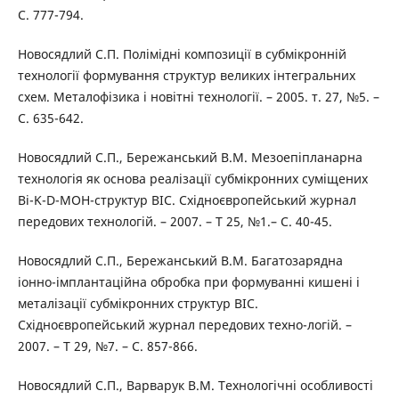
С. 777-794.
Новосядлий С.П. Полімідні композиції в субмікронній
технології формування структур великих інтегральних
схем. Металофізика і новітні технології. – 2005. т. 27, №5. –
С. 635-642.
Новосядлий С.П., Бережанський В.М. Мезоепіпланарна
технологія як основа реалізації субмікронних суміщених
Bi-K-D-МОН-структур ВІС. Східноєвропейський журнал
передових технологій. – 2007. – Т 25, №1.– С. 40-45.
Новосядлий С.П., Бережанський В.М. Багатозарядна
іонно-імплантаційна обробка при формуванні кишені і
металізації субмікронних структур ВІС.
Східноєвропейський журнал передових техно-логій. –
2007. – Т 29, №7. – С. 857-866.
Новосядлий С.П., Варварук В.М. Технологічні особливості