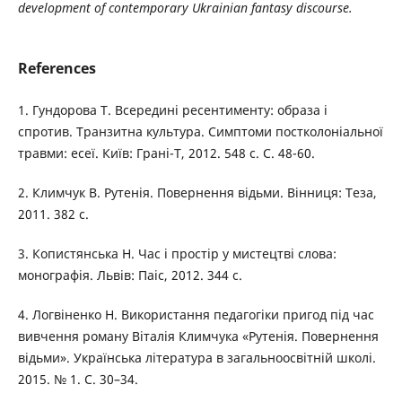
development of contemporary Ukrainian fantasy discourse.
References
1. Гундорова Т. Всередині ресентименту: образа і
спротив. Транзитна культура. Симптоми постколоніальної
травми: есеї. Київ: Грані-Т, 2012. 548 с. С. 48-60.
2. Климчук В. Рутенія. Повернення відьми. Вінниця: Теза,
2011. 382 с.
3. Копистянська Н. Час і простір у мистецтві слова:
монографія. Львів: Паіс, 2012. 344 с.
4. Логвіненко Н. Використання педагогіки пригод під час
вивчення роману Віталія Климчука «Рутенія. Повернення
відьми». Українська література в загальноосвітній школі.
2015. № 1. С. 30–34.