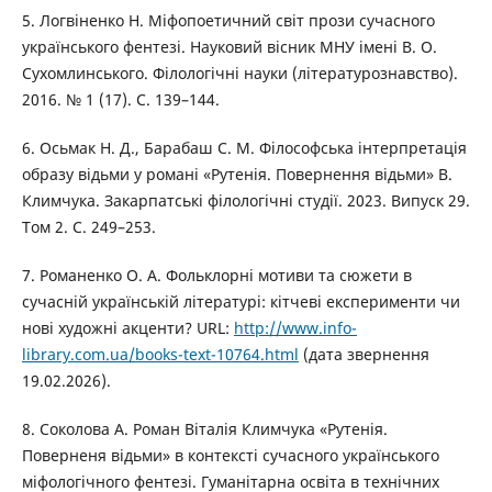
5. Логвіненко Н. Міфопоетичний світ прози сучасного
українського фентезі. Науковий вісник МНУ імені В. О.
Сухомлинського. Філологічні науки (літературознавство).
2016. № 1 (17). С. 139–144.
6. Осьмак Н. Д., Барабаш С. М. Філософська інтерпретація
образу відьми у романі «Рутенія. Повернення відьми» В.
Климчука. Закарпатські філологічні студії. 2023. Випуск 29.
Том 2. С. 249–253.
7. Романенко О. А. Фольклорні мотиви та сюжети в
сучасній українській літературі: кітчеві експерименти чи
нові художні акценти? URL:
http://www.info-
library.com.ua/books-text-10764.html
(дата звернення
19.02.2026).
8. Соколова А. Роман Віталія Климчука «Рутенія.
Поверненя відьми» в контексті сучасного українського
міфологічного фентезі. Гуманітарна освіта в технічних