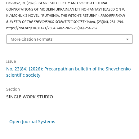
Deviatko, N. (2026). GENRE SPECIFICITY AND SOCIO-CULTURAL
CONNOTATIONS OF MODERN UKRAINIAN ETHNO-FANTASY (BASED ON V.
KLYMCHUK’S NOVEL “RUTHENIA. THE WITCH’S RETURN”).
PRECARPATHIAN
BULLETIN OF THE SHEVCHENKO SCIENTIFIC SOCIETY Word
, (23(84), 281–294.
https://doi.org/10.31471/2304-7402-2026-23(84)-254-267
More Citation Formats
Issue
No. 23(84) (2026): Precarpathian bulletin of the Shevchenko
scientific society
Section
SINGLE WORK STUDIO
Open Journal Systems