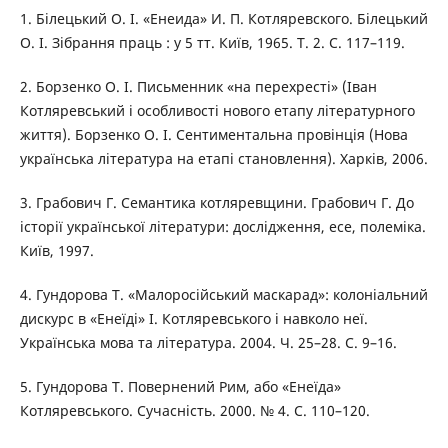
1. Білецький О. І. «Енеида» И. П. Котляревского. Білецький
О. І. Зібрання праць : у 5 тт. Київ, 1965. Т. 2. С. 117–119.
2. Борзенко О. І. Письменник «на перехресті» (Іван
Котляревський і особливості нового етапу літературного
життя). Борзенко О. І. Сентиментальна провінція (Нова
українська література на етапі становлення). Харків, 2006.
3. Грабович Г. Семантика котляревщини. Грабович Г. До
історії української літератури: дослідження, есе, полеміка.
Київ, 1997.
4. Гундорова Т. «Малоросійський маскарад»: колоніальний
дискурс в «Енеїді» І. Котляревського і навколо неї.
Українська мова та література. 2004. Ч. 25–28. С. 9–16.
5. Гундорова Т. Повернений Рим, або «Енеїда»
Котляревського. Сучасність. 2000. № 4. С. 110–120.