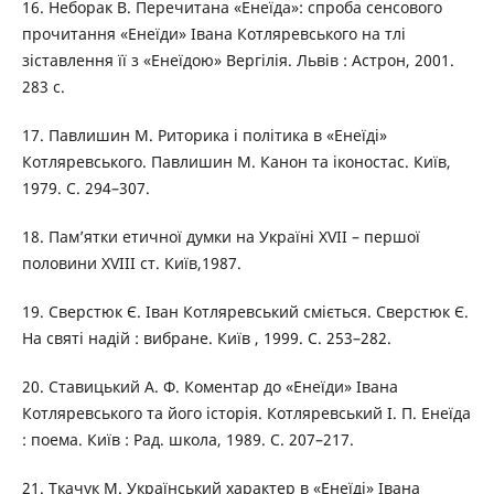
16. Неборак В. Перечитана «Енеїда»: спроба сенсового
прочитання «Енеїди» Івана Котляревського на тлі
зіставлення її з «Енеїдою» Вергілія. Львів : Астрон, 2001.
283 с.
17. Павлишин М. Риторика і політика в «Енеїді»
Котляревського. Павлишин М. Канон та іконостас. Київ,
1979. С. 294–307.
18. Пам’ятки етичної думки на Україні XVII – першої
половини XVIII ст. Київ,1987.
19. Сверстюк Є. Іван Котляревський сміється. Сверстюк Є.
На святі надій : вибране. Київ , 1999. С. 253–282.
20. Ставицький А. Ф. Коментар до «Енеїди» Івана
Котляревського та його історія. Котляревський І. П. Енеїда
: поема. Київ : Рад. школа, 1989. С. 207–217.
21. Ткачук М. Український характер в «Енеїді» Івана