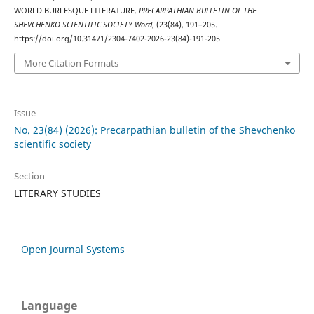
WORLD BURLESQUE LITERATURE.
PRECARPATHIAN BULLETIN OF THE
SHEVCHENKO SCIENTIFIC SOCIETY Word
, (23(84), 191–205.
https://doi.org/10.31471/2304-7402-2026-23(84)-191-205
More Citation Formats
Issue
No. 23(84) (2026): Precarpathian bulletin of the Shevchenko
scientific society
Section
LITERARY STUDIES
Open Journal Systems
Language