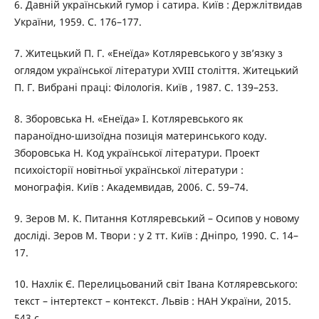
6. Давній український гумор і сатира. Київ : Держлітвидав
України, 1959. С. 176–177.
7. Житецький П. Г. «Енеїда» Котляревського у зв’язку з
оглядом української літератури ХVІІІ століття. Житецький
П. Г. Вибрані праці: Філологія. Київ , 1987. С. 139–253.
8. Зборовська Н. «Енеїда» І. Котляревського як
параноїдно-шизоїдна позиція материнського коду.
Зборовська Н. Код української літератури. Проект
психоісторії новітньої української літератури :
монографія. Київ : Академвидав, 2006. С. 59–74.
9. Зеров М. К. Питання Котляревський – Осипов у новому
досліді. Зеров М. Твори : у 2 тт. Київ : Дніпро, 1990. С. 14–
17.
10. Нахлік Є. Перелицьований світ Івана Котляревського:
текст – інтертекст – контекст. Львів : НАН України, 2015.
543 с.