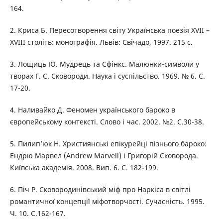
164.
2. Криса Б. Пересотворення світу Українська поезія XVII –
XVIII століть: монографія. Львів: Свічадо, 1997. 215 с.
3. Лощиць Ю. Мудрець та Сфінкс. Малюнки-символи у
творах Г. С. Сковороди. Наука і суспільство. 1969. № 6. С.
17-20.
4. Наливайко Д. Феномен українського бароко в
європейському контексті. Слово і час. 2002. №2. С.30-38.
5. Пилип’юк Н. Християнські епікурейці пізнього бароко:
Ендрю Марвел (Andrew Marvell) і Григорій Сковорода.
Київська академія. 2008. Вип. 6. С. 182-199.
6. Піч Р. Сковородинівський міф про Наркіса в світлі
романтичної концепції міфотворчості. Сучасність. 1995.
Ч. 10. С.162-167.