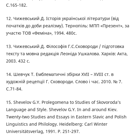
С.165-182.
12. Чижевський Д. Історія української літератури (від
початків до доби реалізму). Тернопіль: МПП «Презент», за
участю ТОВ «Феміна», 1994. 480с.
13. Чижевський Д. Філософія Г.С.Сковороди / підготовка
тексту та мовна редакція Леоніда Ушкалова. Харків: Акта,
2003. 432 с.
14. Шевчук Т. Емблематичні збірки XVII – XVIII ст. в
художній рецепції Г. Сковороди. Слово і час. 2010. № 7.
С.71-84.
15. Shevelov G.Y. Prolegomena to Studies of Skovoroda’s
Language and Style. Shevelov G.Y. In and аround Kiev.
Twenty-two Studies and Essays in Eastern Slavic and Polish
Linguistics and Philologу. Heidelberg: Carl Winter
Universitätsverlag, 1991. P. 251-297.