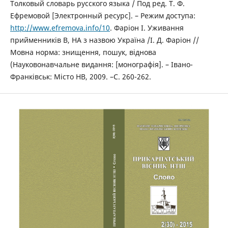
Толковый словарь русского языка / Под ред. Т. Ф.
Ефремовой [Электронный ресурс]. – Режим доступа:
http://www.efremova.info/10
. Фаріон І. Уживання
прийменників В, НА з назвою Україна /І. Д. Фаріон //
Мовна норма: знищення, пошук, віднова
(Науковонавчальне видання: [монографія]. – Івано-
Франківськ: Місто НВ, 2009. –С. 260-262.