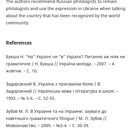
The authors recommend Russian philologists to remain
philologists and use the expression in Ukraine when talking
about the country that has been recognized by the world
community.
References
Букша Н. “На” Україні чи “в” Україні? Питання аж ніяк не
граматичне / Н. Букша // Україна молода. – 2007. – 4
жовтня. – С. 10.
Задорожний В. Україна з присмаком болю / В.
Задорожний // Українська мова i література в школі. –
1993. – № 5-6. – С. 52-55.
Зубов М. Л. В Украине та на Украине: зауваги до
новітнього граматичного filiogue / М. Л. Зубов //
Мовознавство. – 2009. – №3-4. – С. 30-39.