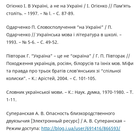
Огієнко I. В Україні, а не на Україні / I. Огієнко // Пам’ять
століть. – 1997. – № l. – С. 87-89.
Одарченко П. Словосполучення “на Україні” / П.
Одарченко // Українська мова i література в школі. –
1993. – № 5-6. – С. 49-52.
Півторак Г. “Україна” – це не “окраїна” / Г. П. Півторак //
Походження українців, pociян, білорусів та їхніх мов. Міфи
та правда про трьох братів слов’янських зі “спільної
колиски”. – К.: Арістей, 2004. – С. 101-105.
Словник української мови. – К.: Наук. думка, 1970-1980. – Т.
1-11.
Суперанская А. В. Опасность близкородственного
двуязычия [Электронный ресурс] / А. В. Суперанская –
Режим доступа:
http://blog.i.ua/user/691416/866593/