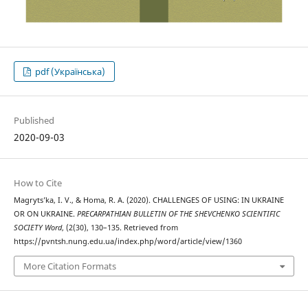
pdf (Українська)
Published
2020-09-03
How to Cite
Magryts’ka, I. V., & Homa, R. A. (2020). CHALLENGES OF USING: IN UKRAINE
OR ON UKRAINE.
PRECARPATHIAN BULLETIN OF THE SHEVCHENKO SCIENTIFIC
SOCIETY Word
, (2(30), 130–135. Retrieved from
https://pvntsh.nung.edu.ua/index.php/word/article/view/1360
More Citation Formats