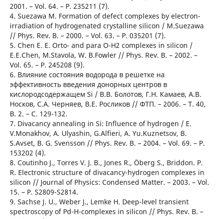
2001. – Vol. 64. – P. 235211 (7).
4. Suezawa M. Formation of defect complexes by electron-
irradiation of hydrogenated crystalline silicon / М.Suezawa
// Phys. Rev. B. – 2000. – Vol. 63. – P. 035201 (7).
5. Chen E. E. Orto- and para O-H2 complexes in silicon /
Е.Е.Chen, М.Stavola, W. B.Fowler // Phys. Rev. B. – 2002. –
Vol. 65. – P. 245208 (9).
6. Влияние состояния водорода в решетке на
эффективность введения донорных центров в
кислородсодержащем Si / В.В. Болотов, Г.Н. Камаев, А.В.
Носков, С.А. Черняев, В.Е. Росликов // ФТП. – 2006. – Т. 40,
В. 2. – С. 129-132.
7. Divacancy annealing in Si: Influence of hydrogen / E.
V.Monakhov, А. Ulyashin, G.Alfieri, A. Yu.Kuznetsov, B.
S.Avset, B. G. Svensson // Phys. Rev. B. – 2004. – Vol. 69. – P.
153202 (4).
8. Coutinho J., Torres V. J. B., Jones R., Öberg S., Briddon. P.
R. Electronic structure of divacancy-hydrogen complexes in
silicon // Journal of Physics: Condensed Matter. – 2003. – Vol.
15. – P. S2809-S2814.
9. Sachse J. U., Weber J., Lemke H. Deep-level transient
spectroscopy of Pd-H-complexes in silicon // Phys. Rev. B. –