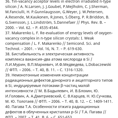
36. Tin-vacancy acceptor levels in electron irradiated n-type
silicon / A. N.Larsen, J. J.Goubet, P.Mejlholm, C. J.Sherman,
M.Fanciulli, H. P.Gunnlaugsson, G.Weyer, J. W.Petersen,
A.Resende, M.Kaukonen, R.Jones, S.Öberg, P. R.Briddon, B.
G.Svensson, J. L.Lindström, S.Dannefaer // Phys. Rev. B. –
2000. – Vol. 62. – P. 4535-4544.
37. Makarenko L. F. Re-evaluation of energy levels of oxygen-
vacancy complex in n-type silicon crystals: I. Weak
compensation / L. F. Makarenko // Semicond. Sci. and
Technol. – 2001. – Vol. 16, N. 7. – P. 619-630.
38. Бистабильность и электрическая активность
комплекса вакансия–два атома кислорода в Si /
Л.И.Мурин, В.П.Маркевич, И.Ф.Медведева, L.Dobaczewski
// ФТП. – 2006. – Т. 40, В. 11. – С. 1316-1320.
39. Немонотонные изменения концентрации
радиационных дефектов донорного и акцепторного типов
в Si, индуцируемые потоками β-частиц малой
интенсивности // М. В.Бадылевич, И. В.Блохин, Ю.
И.Головин, А. А.Дмитриевский, С. В.Карцев, Н. Ю.Сучкова,
М. Ю. Толотаев // ФТП. – 2006. – Т. 40, В. 12. – С. 1409-1411.
40. Пагава Т.А. Особенности отжига радиационных
дефектов в облученных кристаллах р-Si / Т.А. Пагава //
ФТП. – 2007. – Т. 41, В. 6. – С. 651-653.