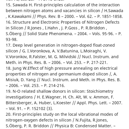
15. Sawada H. First-principles calculation of the interaction
between nitrogen atoms and vacancies in silicon / H.Sawada
, K.Kawakami // Phys. Rev. B – 2000. – Vol. 62. – P. 1851-1858.
16. Structure and Electronic Properties of Nitrogen Defects
in Silicon / R.Jones , I.Hahn , J. P.Goss , P. R.Briddon ,
S.Öberg // Solid State Phenomena. – 2004. – Vols. 95-96. – P.
93-98.
17. Deep level generation in nitrogen-doped float-zoned
silicon / G. I.Voronkova, A. V.Batunina, L.Moiraghi, V.
V.Voronkov, R.Falster, M. G. Milvidski // Nucl. Instrum. and
Meth. in Phys. Res. B. – 2006. – Vol. 253. – P. 217-221.
18. Jung W.Effect of high pressure annealing on electrical
properties of nitrogen and germanium doped silicon /, A.
Misiuk, D. Yang // Nucl. Instrum. and Meth. in Phys. Res. B.
– 2006. – Vol. 253. – P. 214-216.
19. N-O related shallow donors in silicon: Stoichiometry
investigations / H. E.Wagner, H. Ch. Alt, W. v. Ammon, F.
Bittersberger, А. Huber, L.Koester // Appl. Phys. Lett. – 2007.
– Vol. 91. – P. 152102 (3).
20. First-principles study on the local vibrational modes of
nitrogen-oxygen defects in silicon / N.Fujita, R.Jones,
S.Öberg, P. R. Briddon // Physica B: Condensed Matter. –