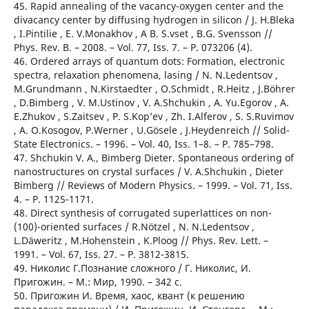
45. Rapid annealing of the vacancy-oxygen center and the
divacancy center by diffusing hydrogen in silicon / J. H.Bleka
, I.Pintilie , E. V.Monakhov , A B. S.vset , B.G. Svensson //
Phys. Rev. B. – 2008. – Vol. 77, Iss. 7. – P. 073206 (4).
46. Ordered arrays of quantum dots: Formation, electronic
spectra, relaxation phenomena, lasing / N. N.Ledentsov ,
M.Grundmann , N.Kirstaedter , O.Schmidt , R.Heitz , J.Böhrer
, D.Bimberg , V. M.Ustinov , V. A.Shchukin , A. Yu.Egorov , A.
E.Zhukov , S.Zaitsev , P. S.Kop’ev , Zh. I.Alferov , S. S.Ruvimov
, A. O.Kosogov, P.Werner , U.Gösele , J.Heydenreich // Solid-
State Electronics. – 1996. – Vol. 40, Iss. 1–8. – P. 785–798.
47. Shchukin V. A., Bimberg Dieter. Spontaneous ordering of
nanostructures on crystal surfaces / V. A.Shchukin , Dieter
Bimberg // Reviews of Modern Physics. – 1999. – Vol. 71, Iss.
4. – P. 1125-1171.
48. Direct synthesis of corrugated superlattices on non-
(100)-oriented surfaces / R.Nötzel , N. N.Ledentsov ,
L.Däweritz , M.Hohenstein , K.Ploog // Phys. Rev. Lett. –
1991. – Vol. 67, Iss. 27. – P. 3812-3815.
49. Николис Г.Познание сложного / Г. Николис, И.
Пригожин. – М.: Мир, 1990. – 342 с.
50. Пригожин И. Время, хаос, квант (к решению