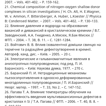
2007. – Vols. 401-402. – P. 159-162.
21. Chemical composition of nitrogen-oxygen shallow donor
complexes in silicon investigations / H. Ch. Alt, H. E.Wagner,
W. v. Ammon, F. Bittersberger, А. Huber, L.Koester // Physica
B: Condensed Matter. – 2007. – Vols. 401–402. – P. 130–133.
22. Влияние давления и водорода на образование
вакансий и дивакансий в кристаллическом кремнии / В.Г.
Заводинский, А.А. Гниденко, А.Мисюк, Я.Бак-Мисюк //
ФТП. – 2004. – Т. 38, В. 11. – С. 1281-1284.
23. Войтович В. В. Вплив ізовалентної домішки свинцю на
термічне та радіаційне дефектоутворення в кремнії.
Автореф. канд. дис. – Київ. – 2005. – 20 с.
24. Электрические и гальваномагнитные явления в
анизотропных полупроводниках; под ред. П. И.
Баранского. – Київ: Наукова думка, 1977. – 270 с.
25. Баранский П. И. Нетрадиционные механизмы
пьезосопротивления в одноосно деформированных
многодолинных полупроводниках / П. И.Баранский //
Неорг. матер. – 1997. – Т. 33, No 2. – С. 147-152.
26. Пагава Т. А. Влияние температуры облучения на
эффективность введения мультивакансионных дефектов в
кристаллах n Si / Т.А. Пагава // ФТП. – 2006. – Т. 40, В. 8. –