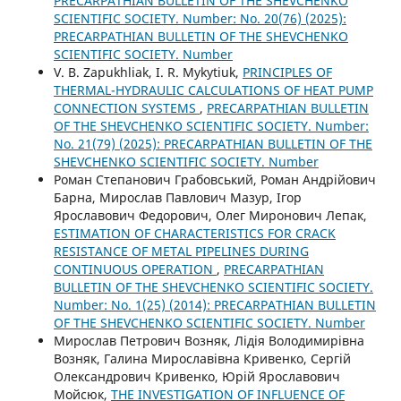
PRECARPATHIAN BULLETIN OF THE SHEVCHENKO
SCIENTIFIC SOCIETY. Number: No. 20(76) (2025):
PRECARPATHIAN BULLETIN OF THE SHEVCHENKO
SCIENTIFIC SOCIETY. Number
V. В. Zapukhliak, I. R. Mykytiuk,
PRINCIPLES OF
THERMAL-HYDRAULIC CALCULATIONS OF HEAT PUMP
CONNECTION SYSTEMS
,
PRECARPATHIAN BULLETIN
OF THE SHEVCHENKO SCIENTIFIC SOCIETY. Number:
No. 21(79) (2025): PRECARPATHIAN BULLETIN OF THE
SHEVCHENKO SCIENTIFIC SOCIETY. Number
Роман Степанович Грабовський, Роман Андрійович
Барна, Мирослав Павлович Мазур, Ігор
Ярославович Федорович, Олег Миронович Лепак,
ESTIMATION OF CHARACTERISTICS FOR CRACK
RESISTANCE OF METAL PIPELINES DURING
CONTINUOUS OPERATION
,
PRECARPATHIAN
BULLETIN OF THE SHEVCHENKO SCIENTIFIC SOCIETY.
Number: No. 1(25) (2014): PRECARPATHIAN BULLETIN
OF THE SHEVCHENKO SCIENTIFIC SOCIETY. Number
Мирослав Петрович Возняк, Лідія Володимирівна
Возняк, Галина Мирославівна Кривенко, Сергій
Олександрович Кривенко, Юрій Ярославович
Мойсюк,
THE INVESTIGATION OF INFLUENCE OF