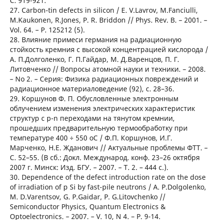
С. 919-921.
27. Carbon-tin defects in silicon / E. V.Lavrov, M.Fanciulli,
M.Kaukonen, R.Jones, P. R. Briddon // Phys. Rev. B. – 2001. –
Vol. 64. – P. 125212 (5).
28. Влияние примеси германия на радиационную
стойкость кремния с высокой концентрацией кислорода /
А. П.Долголенко, Г. П.Гайдар, М. Д.Варенцов, П. Г.
Литовченко // Вопросы атомной науки и техники. – 2008.
– No 2. – Серия: Физика радиационных повреждений и
радиационное материаловедение (92), с. 28–36.
29. Коршунов Ф. П. Обусловленные электронным
облучением изменения электрических характеристик
структур с р-n переходами на тянутом кремнии,
прошедших предварительную термообработку при
температуре 400 ÷ 550 оС / Ф.П. Коршунов, И.Г.
Марченко, Н.Е. Жданович // Актуальные проблемы ФТТ. –
С. 52–55. (В сб.: Докл. Международ. конф. 23–26 октября
2007 г. Минск: Изд. БГУ. – 2007. – Т. 2. – 444 с.).
30. Dependence of the defect introduction rate on the dose
of irradiation of p Si by fast-pile neutrons / A. P.Dolgolenko,
M. D.Varentsov, G. P.Gaidar, P. G.Litovchenko //
Semiconductor Physics, Quantum Electronics &
Optoelectronics. – 2007. – V. 10, N 4. – P. 9-14.