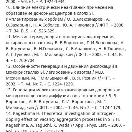
2000. – Vol. 61. – P. 1924-1934.
10. Влияние электрически неактивных примесей на
образование донорных центров в слоях Si,
имплантированных эрбием / О. В.Александров , А.
О.Захарьин , Н. А.Соболев , Ю. А. Николаев // ФТП. – 2000.
– Т. 34, В. 5. – С. 526-529.
11. Мелкие термодоноры в монокристаллах кремния,
легированных азотом / В. В.Воронков , Г. И.Воронкова , А.
В. Батунина , В. Н.Головина , Л. В.Арапкина , Н. Б.Тюрина ,
А. С.Гуляева , М. Г. Мильвидский // ФТТ. – 2002. – Т. 44, В.
4. – С. 700-704.
12. Особенности генерации и движения дислокаций в
монокристаллах Si, легированных азотом / М.В.
Меженный, М. Г Мильвидский , В. Я. Резник // ФТТ. –
2002. – Т. 44, No 7. – С. 1224-1229.
13. Генерация мелких азотно-кислородных доноров как
метод исследования диффузии азота в кремнии / В. В.
Воронков , А. В. Батунина , Г. И. Воронкова , М. Г.
Мильвидский // ФТТ. – 2004. – Т. 46, No 7. – С. 1174-1179.
14. Kageshima Н. Theoretical investigation of nitrogen-
doping effect on vacancy aggregation processes in Si / Н.
Kageshima, А. Taguchi, К. Wada // Appl. Phys. Lett. – 2000. –
Vol. 76, Iss. 25. – P. 3718-3720.