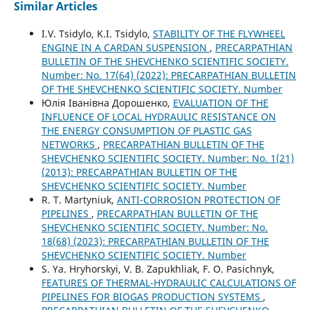
Similar Articles
I.V. Tsidylo, K.I. Tsidylo,
STABILITY OF THE FLYWHEEL
ENGINE IN A CARDAN SUSPENSION
,
PRECARPATHIAN
BULLETIN OF THE SHEVCHENKO SCIENTIFIC SOCIETY.
Number: No. 17(64) (2022): PRECARPATHIAN BULLETIN
OF THE SHEVCHENKO SCIENTIFIC SOCIETY. Number
Юлія Іванівна Дорошенко,
EVALUATION OF THE
INFLUENCE OF LOCAL HYDRAULIC RESISTANCE ON
THE ENERGY CONSUMPTION OF PLASTIC GAS
NETWORKS
,
PRECARPATHIAN BULLETIN OF THE
SHEVCHENKO SCIENTIFIC SOCIETY. Number: No. 1(21)
(2013): PRECARPATHIAN BULLETIN OF THE
SHEVCHENKO SCIENTIFIC SOCIETY. Number
R. T. Martyniuk,
ANTI-CORROSION PROTECTION OF
PIPELINES
,
PRECARPATHIAN BULLETIN OF THE
SHEVCHENKO SCIENTIFIC SOCIETY. Number: No.
18(68) (2023): PRECARPATHIAN BULLETIN OF THE
SHEVCHENKO SCIENTIFIC SOCIETY. Number
S. Ya. Hryhorskyi, V. B. Zapukhliak, F. O. Pasichnyk,
FEATURES OF THERMAL-HYDRAULIC CALCULATIONS OF
PIPELINES FOR BIOGAS PRODUCTION SYSTEMS
,