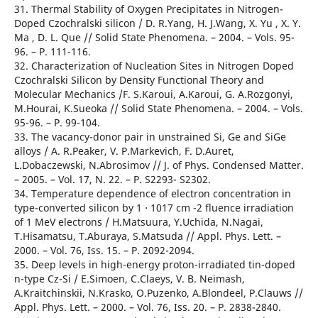
31. Thermal Stability of Oxygen Precipitates in Nitrogen-
Doped Czochralski silicon / D. R.Yang, H. J.Wang, X. Yu , X. Y.
Ma , D. L. Que // Solid State Phenomena. – 2004. – Vols. 95-
96. – P. 111-116.
32. Characterization of Nucleation Sites in Nitrogen Doped
Czochralski Silicon by Density Functional Theory and
Molecular Mechanics /F. S.Karoui, A.Karoui, G. A.Rozgonyi,
M.Hourai, K.Sueoka // Solid State Phenomena. – 2004. – Vols.
95-96. – P. 99-104.
33. The vacancy-donor pair in unstrained Si, Ge and SiGe
alloys / A. R.Peaker, V. P.Markevich, F. D.Auret,
L.Dobaczewski, N.Abrosimov // J. of Phys. Condensed Matter.
– 2005. – Vol. 17, N. 22. – P. S2293- S2302.
34. Temperature dependence of electron concentration in
type-converted silicon by 1 ⋅ 1017 cm -2 fluence irradiation
of 1 MeV electrons / H.Matsuura, Y.Uchida, N.Nagai,
T.Hisamatsu, T.Aburaya, S.Matsuda // Appl. Phys. Lett. –
2000. – Vol. 76, Iss. 15. – P. 2092-2094.
35. Deep levels in high-energy proton-irradiated tin-doped
n-type Cz-Si / E.Simoen, C.Claeys, V. B. Neimash,
A.Kraitchinskii, N.Krasko, O.Puzenko, A.Blondeel, P.Clauws //
Appl. Phys. Lett. – 2000. – Vol. 76, Iss. 20. – P. 2838-2840.