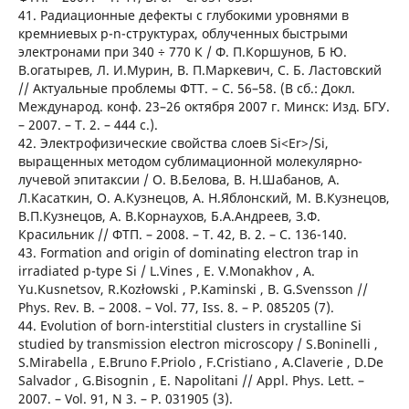
41. Радиационные дефекты с глубокими уровнями в
кремниевых p-n-структурах, облученных быстрыми
электронами при 340 ÷ 770 К / Ф. П.Коршунов, Б Ю.
В.огатырев, Л. И.Мурин, В. П.Маркевич, С. Б. Ластовский
// Актуальные проблемы ФТТ. – С. 56–58. (В сб.: Докл.
Международ. конф. 23–26 октября 2007 г. Минск: Изд. БГУ.
– 2007. – Т. 2. – 444 с.).
42. Электрофизические свойства слоев Si<Er>/Si,
выращенных методом сублимационной молекулярно-
лучевой эпитаксии / О. В.Белова, В. Н.Шабанов, А.
Л.Касаткин, О. А.Кузнецов, А. Н.Яблонский, М. В.Кузнецов,
В.П.Кузнецов, А. В.Корнаухов, Б.А.Андреев, З.Ф.
Красильник // ФТП. – 2008. – Т. 42, В. 2. – С. 136-140.
43. Formation and origin of dominating electron trap in
irradiated p-type Si / L.Vines , E. V.Monakhov , A.
Yu.Kusnetsov, R.Kozłowski , P.Kaminski , B. G.Svensson //
Phys. Rev. B. – 2008. – Vol. 77, Iss. 8. – P. 085205 (7).
44. Evolution of born-interstitial clusters in crystalline Si
studied by transmission electron microscopy / S.Boninelli ,
S.Mirabella , E.Bruno F.Priolo , F.Cristiano , A.Claverie , D.De
Salvador , G.Bisognin , E. Napolitani // Appl. Phys. Lett. –
2007. – Vol. 91, N 3. – P. 031905 (3).