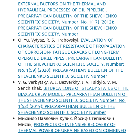
EXTERNAL FACTORS ON THE THERMAL AND
HYDRAULICAL PROCESSES OF OIL PIPELINE
,
PRECARPATHIAN BULLETIN OF THE SHEVCHENKO
SCIENTIFIC SOCIETY. Number: No. 1(17) (2012):
PRECARPATHIAN BULLETIN OF THE SHEVCHENKO
SCIENTIFIC SOCIETY. Number
О. Yu. Vytyaz, R. S. Hrabovskyi,
EVALUATION OF
CHARACTERISTICS OF RESISTANCE OF PROPAGATION
OF CORROSION- FATIGUE CRACKS OF LONG-TERM
OPERATED DRILL PIPES
,
PRECARPATHIAN BULLETIN
OF THE SHEVCHENKO SCIENTIFIC SOCIETY. Number:
No. 1(59) (2020): PRECARPATHIAN BULLETIN OF THE
SHEVCHENKO SCIENTIFIC SOCIETY. Number
V. G. Verbytsky, A. I. Bezverkhy, I. V. Tsidylo, V. M.
Senchishak,
BIFURCATIONS OF STEADY STATES OF THE
BIAXIAL CREW MODEL
,
PRECARPATHIAN BULLETIN OF
THE SHEVCHENKO SCIENTIFIC SOCIETY. Number: No.
1(53) (2019): PRECARPATHIAN BULLETIN OF THE
SHEVCHENKO SCIENTIFIC SOCIETY Number
Михайло Павлович Кулик, Йосиф Степанович
Мисак,
PROSPECTS OF INTENSIVE RECOVERY OF
THERMAL POWER OF UKRAINE BASED ON COMBINED