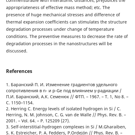
commensurable with interatomic distances, prejudices the
appropriateness of effective mass method; etc. The
presence of huge mechanical stresses and difference of
thermal expansion coefficients can stimulates the structure
degradation processes under change of temperature
conditions. The preventive measures to decrease the rate of
degradation processes in the nanostructures will be
discussed.
References
1. Баранский П. И. Изменение градиентов удельного
сопротивления в n- и р-Ge под влиянием γ-радиации /
П.И. Баранский, А.К. Семенюк // ФТП. – 1967. – Т. 1, No 8. –
С. 1150–1154.
2. Herring C. Energy levels of isolated hydrogen in Si / С.
Herring, N. M. Johnson, C. G. van de Walle // Phys. Rev. B. –
2001. – Vol. 64. – P. 125209 (27).
3. Self-interstitial-hydrogen complexes in Si / М.Gharaiben,
S. K. Estreicher, P. A. Fedders, Р.Ordejón // Phys. Rev. B. –