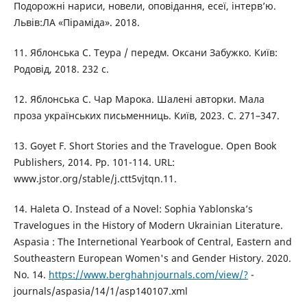
Подорожні нариси, новели, оповідання, есеї, інтерв’ю.
Львів:ЛА «Піраміда». 2018.
11. Яблонська С. Теура / передм. Оксани Забужко. Київ:
Родовід, 2018. 232 с.
12. Яблонська С. Чар Марока. Шалені авторки. Мала
проза українських письменниць. Київ, 2023. С. 271–347.
13. Goyet F. Short Stories and the Travelogue. Open Book
Publishers, 2014. Pp. 101-114. URL:
www.jstor.org/stable/j.ctt5vjtqn.11.
14. Haleta O. Instead of a Novel: Sophia Yablonska’s
Travelogues in the History of Modern Ukrainian Literature.
Aspasia : The Internetional Yearbook of Central, Eastern and
Southeastern European Women's and Gender History. 2020.
No. 14.
https://www.berghahnjournals.com/view/?
-
journals/aspasia/14/1/asp140107.xml