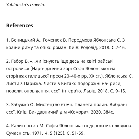
Yablonska's travelo.
References
1. Беницький А., Гоменюк В. Передмова Яблонська С. З
країни рижу та опію: роман. Київ: Родовід, 2018. С.7-16.
2. Ґабор В. «…чи існують іще десь на світі райські
острови…» (Наро- дження зорі Софії Яблонської на
сторінках галицької преси 20–40-х рр. ХХ ст.). Яблонська С.
Листи з Парижа. Листи з Китаю: подорожні на- риси,
новели, оповідання, есеї, інтерв’ю. Львів, 2018. С. 9–15.
3. Забужко О. Мистецтво втечі. Планета полин. Вибрані
есеї. Київ, Ви- давничий дім «Комора», 2020. 384с.
4. Калитовська М. Софія Яблонська: подорожник і людина.
Сучасність. 1971. Ч. 5 (125). С. 51-59.