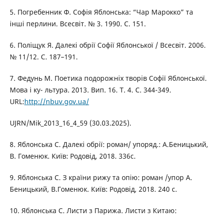
5. Погребенник Ф. Софія Яблонська: “Чар Марокко” та
інші перлини. Всесвіт. № 3. 1990. С. 151.
6. Поліщук Я. Далекі обрії Софії Яблонської / Всесвіт. 2006.
№ 11/12. С. 187–191.
7. Федунь М. Поетика подорожніх творів Софії Яблонської.
Мова і ку- льтура. 2013. Вип. 16. Т. 4. С. 344-349.
URL:
http://nbuv.gov.ua/
UJRN/Mik_2013_16_4_59 (30.03.2025).
8. Яблонська С. Далекі обрії: роман/ упоряд.: А.Беницький,
В. Гоменюк. Київ: Родовід, 2018. 336с.
9. Яблонська С. З країни рижу та опію: роман /упор А.
Беницький, В.Гоменюк. Київ: Родовід, 2018. 240 с.
10. Яблонська С. Листи з Парижа. Листи з Китаю: