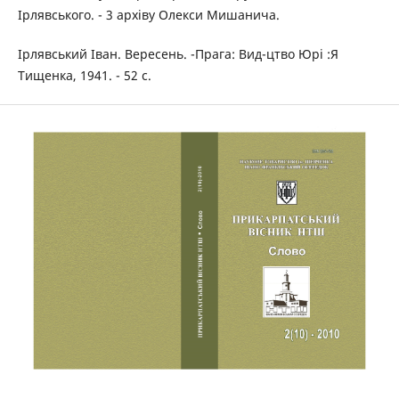
Ірлявського. - 3 архіву Олекси Мишанича.
Ірлявський Іван. Вересень. -Прага: Вид-цтво Юрі :Я
Тищенка, 1941. - 52 с.