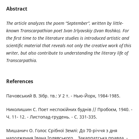
Abstract
The article analyzes the poem “September”, written by little-
known Transcarpathian poet Ivan Irlyavskiy (Ivan Roshko). For
the first time to the literature studies is introduced artistic and
scientific material that reveals not only the creative work of this
writer, but also contribute to understanding the literary life of
Transcarpathia.
References
Пачовський В. Зібр. тв.: У 2 т. - Нью-Йорк, 1984-1985.
Николишин С. Поет неспокійних буднів // Пробоєм, 1940. -
Ч. 11- 12. - Листопад-грудень. - С. 331-335.
Мишанич О. Голос Срібної Землі: До 70-річчя з дня
народження Івана Ірлявського ,, Закарпатська правда. -