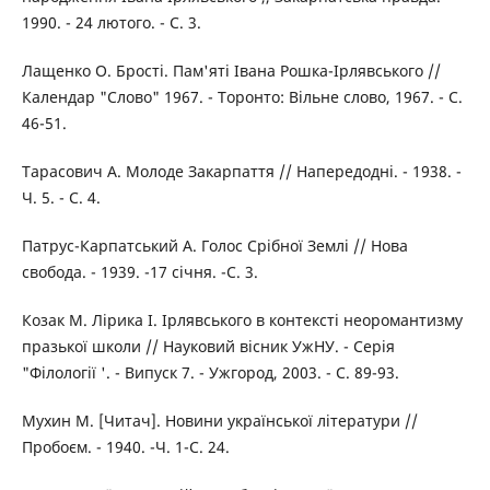
1990. - 24 лютого. - С. 3.
Лащенко О. Брості. Пам'яті Івана Рошка-Ірлявського //
Календар "Слово" 1967. - Торонто: Вільне слово, 1967. - С.
46-51.
Тарасович А. Молоде Закарпаття // Напередодні. - 1938. -
Ч. 5. - С. 4.
Патрус-Карпатський А. Голос Срібної Землі // Нова
свобода. - 1939. -17 січня. -С. 3.
Козак М. Лірика І. Ірлявського в контексті неоромантизму
празької школи // Науковий вісник УжНУ. - Серія
"Філології '. - Випуск 7. - Ужгород, 2003. - С. 89-93.
Мухин М. [Читач]. Новини української літератури //
Пробоєм. - 1940. -Ч. 1-С. 24.