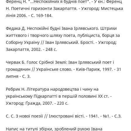
Ференц Н. "...Неспокійних я буднів поет". - У кн.: Ференц
Н. Поетичні горизонти Закарпаття. - Ужгород: Мистецька
лінія 2006. - С. 169-184.
Федака Д. Неспокійні будні Івана Ірлявського. Штрихи
життєвого і творчого шляху поета, публіциста, борця за
Соборну Україну // Іван Ірлявський. Брості. - Ужгород:
Закарпаття, 2002. - 248 с.
Червак Б. Голос Срібної Землі: Іван Ірлявський поет і
громадянин // Українське слово. - Київ-Париж, 1997. - 31
липня - С. 3.
Ребрик Н. Література народовецтва і чину на
українському Підкарпатті в першій половині XX ст. -
Ужгород: Ґражда, 2007. - 220 с.
С. С. З нової поезії // Ілюстровані вісті. - 1941. - №1. - С.З.
Напис на титулі збірки, зроблений рукою Івана