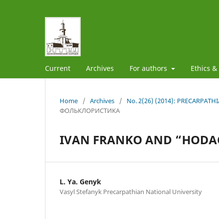
Current
Archives
For authors
Ethics &
Home
/
Archives
/
No. 2(26) (2014): PRECARPAT
ФОЛЬКЛОРИСТИКА
IVAN FRANKO AND “HODAC
L. Ya. Genyk
Vasyl Stefanyk Precarpathian National University