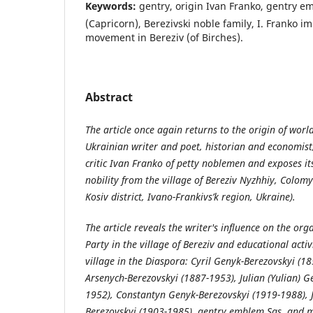
Keywords:
gentry, origin Ivan Franko, gentry e
(Capricorn), Berezivski noble family, I. Franko i
movement in Bereziv (of Birches).
Abstract
The article once again returns to the origin of wor
Ukrainian writer and poet, historian and economist,
critic Ivan Franko of petty noblemen and exposes it
nobility from the village of Bereziv Nyzhhiy, Colom
Kosiv district, Ivano-Frankivs’k region, Ukraine).
The article reveals the writer's influence on the org
Party in the village of Bereziv and educational activ
village in the Diaspora: Cyril Genyk-Berezovskyi (18
Arsenych-Berezovskyi (1887-1953), Julian (Yulian) G
1952), Constantyn Genyk-Berezovskyi (1919-1988), J
Berezovskyi (1903-1985), gentry emblem Sas and m