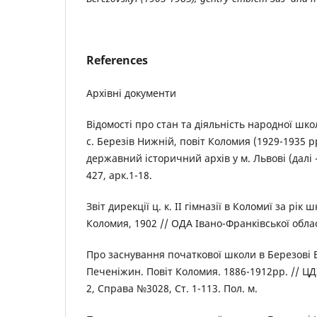
References
Архівні документи
Відомості про стан та діяльність народної шко
с. Березів Нижній, повіт Коломия (1929-1935 р
державний історичний архів у м. Львові (далі - 
427, арк.1-18.
Звіт дирекції ц. к. ІІ гімназії в Коломиї за рік 
Коломия, 1902 // ОДА Івано-Франківської област
Про заснування початкової школи в Березові 
Печеніжин. Повіт Коломия. 1886-1912рр. // ЦД
2, Справа №3028, Ст. 1-113. Пол. м.