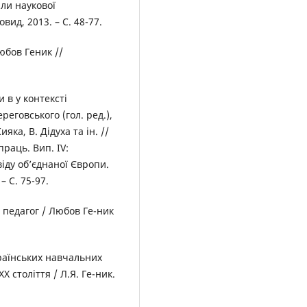
али наукової
вид, 2013. – С. 48-77.
юбов Геник //
 в у контексті
реговського (гол. ред.),
ияка, В. Дідуха та ін. //
раць. Вип. ІV:
іду об’єднаної Європи.
– С. 75-97.
і педагог / Любов Ге-ник
країнських навчальних
Х століття / Л.Я. Ге-ник.