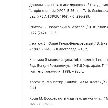
Данилькович Г.О. Івано Франкове / Г.О. Даниль
Історія міст і сіл УРСР. В 26 тт. – Т.10: Львівськ
ред. УРЕ АН УРСР, 1968. – С. 286-289.
Ігнатюк В. Озаркевичі в Березові / В. Ігнатюк /
Ч.27 (247). – С. 3.
Ігнатюк В. Юліан Геник-Березовський / В. Ігна
– 1997. – №45. – 8 листопада. – С. 2.
Коломия й Коломийщина. Зб. споминів і статт
Ред. Богдан Романенчук. – НТШ Укр. архів. Т. 4
комітету коломиян, 1988. – 980 с.
Коссак М. Монастирі Галичини / М. Коссак // Ла
С.41.
Косів М. Воскресають лиш там, де могили… / М. 
№6. – С. 89-93.