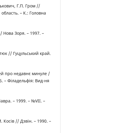
кович, Г.П. Гром //
а область. – К.: Головна
/ Нова Зоря. – 1997. –
тюк // Гуцульський край.
ей про недавнє минуле /
6. – Філадельфія: Вид-ня
вра. – 1999. – №VІІ. –
Косів // Дзвін. – 1990. –