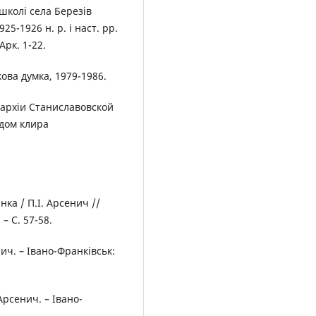
школі села Березів
5-1926 н. р. і наст. рр.
Арк. 1-22.
укова думка, 1979-1986.
архіи Станиславовской
адом клира
нка / П.І. Арсенич //
– С. 57-58.
ич. – Івано-Франківськ:
Арсенич. – Івано-