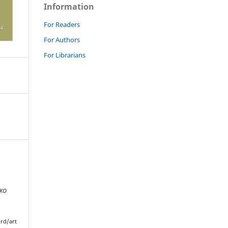
Information
For Readers
For Authors
For Librarians
NKO
rd/art