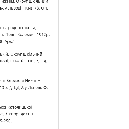
 Нижнім. Округ шкільний
ІА у Львові. Ф.№178. Оп.
ої народної школи,
н. Повіт Коломия. 1912р.
8, Арк.1.
ькій. Округ шкільний
вові. Ф.№165, Оп. 2, Од.
и в Березові Нижнім.
р. // ЦДІА у Львові. Ф.
ької Католицької
т. / Упор. докт. П.
35-250.