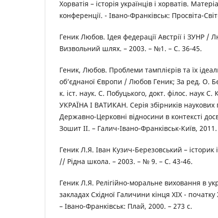
Хорватія – історія українців і хорватів. Матері
конференції. - Івано-Франківськ: Просвіта-Світо
Геник Любов. Ідея федерації Австрії і ЗУНР / Л
Визвольний шлях. – 2003. – №1. – С. 36-45.
Геник, Любов. Проблеми тамплієрів та їх ідеали
об’єднаної Європи / Любов Геник; За ред. О. Бе
к. іст. наук. С. Побуцького, докт. філос. наук С. К
УКРАЇНА І ВАТИКАН. Серія збірників наукових п
Державно-Церковні відносини в контексті досв
Зошит ІІ. – Галич-Івано-Франківськ-Київ, 2011. 
Геник Л.Я. Іван Кузич-Березовський – історик 
// Рідна школа. – 2003. – № 9. – С. 43-46.
Геник Л.Я. Релігійно-моральне виховання в у
закладах Східної Галичини кінця ХІХ - початку Х
– Івано-Франківськ: Плай, 2000. – 273 с.