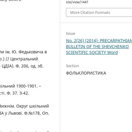
icle/view/1447
More Citation Formats
Issue
No. 2(26) (2014): PRECARPATHIA
BULLETIN OF THE SHEVCHENKO
ли ім. Ю. Федьковича в
SCIENTIFIC SOCIETY Word
р.) // Центральний
ЦДІА). Ф. 206, од. зб.
Section
ФОЛЬКЛОРИСТИКА
шкільний 1900-1901. –
і. Ф. 37. З-42.
Вижнім. Округ шкільний
ІА у Львові. Ф.№178, Оп.