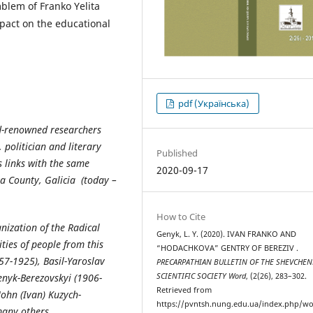
mblem of Franko Yelita
mpact on the educational
pdf (Українська)
ld-renowned researchers
 politician and literary
Published
s links with the same
2020-09-17
ya County, Galicia (today –
How to Cite
anization of the Radical
Genyk, L. Y. (2020). IVAN FRANKO AND
ities of people from this
“HODACHKOVA” GENTRY OF BEREZIV .
57-
1925), Basil-Yaroslav
PRECARPATHIAN BULLETIN OF THE SHEVCHE
SCIENTIFIC SOCIETY Word
, (2(26), 283–302.
enyk-Berezovskyi (1906-
Retrieved from
ohn (Ivan) Kuzych-
https://pvntsh.nung.edu.ua/index.php/wo
any others.