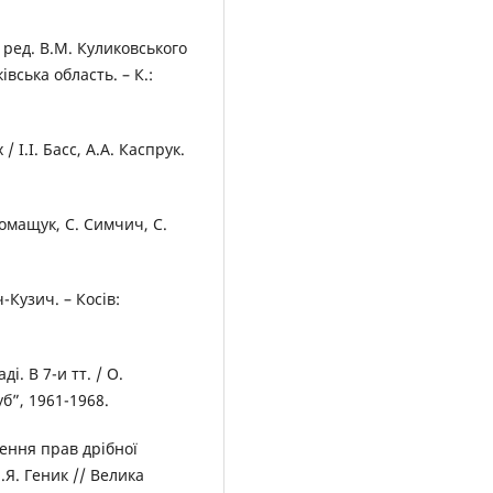
 ред. В.М. Куликовського
ківська область. – К.:
 І.І. Басс, А.А. Каспрук.
Томащук, С. Симчич, С.
ч-Кузич. – Косів:
і. В 7-и тт. / О.
б”, 1961-1968.
ення прав дрібної
.Я. Геник // Велика