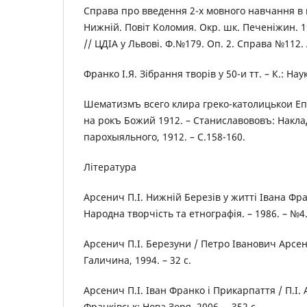
Справа про введення 2-х мовного навчання в 
Нижній. Повіт Коломия. Окр. шк. Печеніжин. 192
// ЦДІА у Львові. Ф.№179. Оп. 2. Справа №112. 
Франко І.Я. Зібрання творів у 50-и тт. – К.: На
Шематизмъ всего клира греко-католицькои Еп
на рокъ Божий 1912. – Станиславововъ: Накл
парохыяльного, 1912. – С.158-160.
Література
Арсенич П.І. Нижній Березів у житті Івана Фра
Народна творчість та етнографія. – 1986. – №4. 
Арсенич П.І. Березуни / Петро Іванович Арсен
Галичина, 1994. – 32 с.
Арсенич П.І. Іван Франко і Прикарпаття / П.І. 
Франківськ: Нова Зоря, 2006. – 352 с.