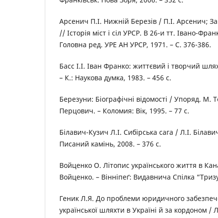
Арсенич П.І. Нижній Березів / П.І. Арсенич; За
// Історія міст і сіл УРСР. В 26-и тт. Івано-Фран
Головна ред. УРЕ АН УРСР, 1971. – С. 376-386.
Басс І.І. Іван Франко: життєвий і творчий шлях /
– К.: Наукова думка, 1983. – 456 с.
Березуни: Біографічні відомості / Упоряд. М. 
Перцович. – Коломия: Вік, 1995. – 77 с.
Білавич-Кузич Л.І. Сибірська сага / Л.І. Білави
Писаний камінь, 2008. – 376 с.
Войценко О. Літопис українського життя в Канад
Войценко. – Вінніпеґ: Видавнича Спілка “Тризу
Геник Л.Я. До проблеми юридичного забезпеч
української шляхти в Україні й за кордоном / Л