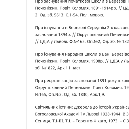
Про заснування початкової школи в Березові
Печеніжин. Повіт Коломия. 1891-1914рр. // ЦД
2. Од. зб. 5613. С.1-54. Пол. мовою.
Про існування в Березові Середнім 2-х класов
заснованої 1894р. // Округ шкільний Печеніжи
// ЦДІА у Львові. Ф.№165. Оп.№2, Од. зб. № 182
Про існування народної школи в Бані Березівс
Печеніжин. Повіт Коломия. 1908р. // ЦДІА у Ль
зб. №1822, Арк.1 і наст.
Про реорганізацію заснованої 1891 року школ
Округ шкільний Печеніжин. Повіт Коломия. 1913
№165, Оп.№2, Од. зб. 1830, Арк.1,9.
Світильник істини: Джерела до історії Українс
Богословської Академіії у Львові 1928-1944. В 3-
Сениця. Т.І-ІІІ. Т.І. – Торонто-Чікаго, 1973. – С.