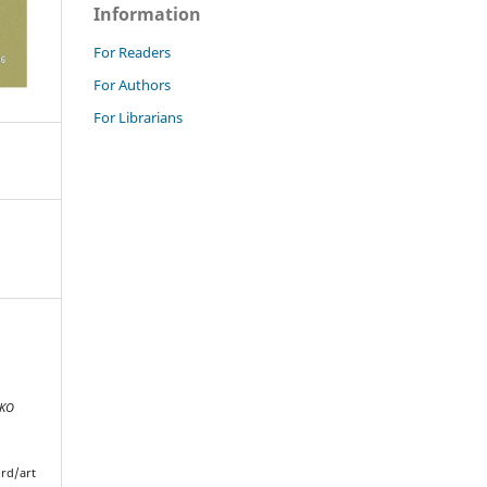
Information
For Readers
For Authors
For Librarians
NKO
rd/art