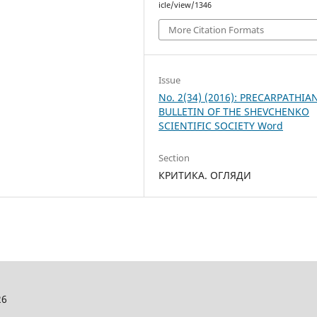
icle/view/1346
More Citation Formats
Issue
No. 2(34) (2016): PRECARPATHIA
BULLETIN OF THE SHEVCHENKO
SCIENTIFIC SOCIETY Word
Section
КРИТИКА. ОГЛЯДИ
26