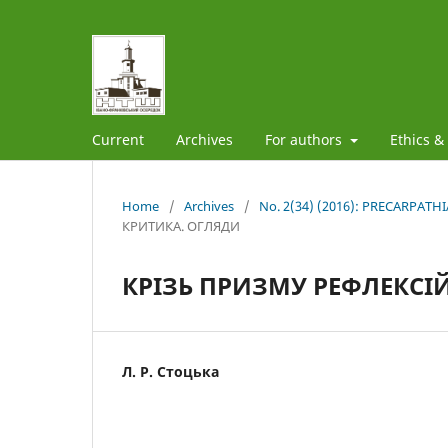
Current
Archives
For authors
Ethics &
Home
/
Archives
/
No. 2(34) (2016): PRECARPAT
КРИТИКА. ОГЛЯДИ
КРІЗЬ ПРИЗМУ РЕФЛЕКСІ
Л. Р. Стоцька