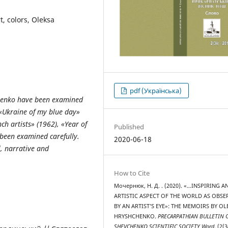
, colors, Oleksa
pdf (Українська)
chenko have been examined
 «Ukraine of my blue day»
h artists» (1962), «Year of
Published
 been examined carefully.
2020-06-18
l, narrative and
How to Cite
Мочернюк, Н. Д. . (2020). «…INSPIRING A
ARTISTIC ASPECT OF THE WORLD AS OBSE
BY AN ARTIST’S EYE»: THE MEMOIRS BY OL
HRYSHCHENKO.
PRECARPATHIAN BULLETIN 
SHEVCHENKO SCIENTIFIC SOCIETY Word
, (2(3