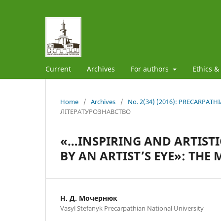
Current
Archives
For authors
Ethics &
Home
/
Archives
/
No. 2(34) (2016): PRECARPAT
ЛІТЕРАТУРОЗНАВСТВО
«…INSPIRING AND ARTISTI
BY AN ARTIST’S EYE»: TH
Н. Д. Мочернюк
Vasyl Stefanyk Precarpathian National University