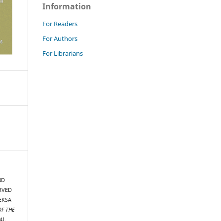
Information
For Readers
For Authors
For Librarians
ND
RVED
EKSA
OF THE
4),