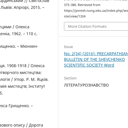
Гординський // Святослав
373–380. Retrieved from
ьвів: Апріорі, 2015. –
https://pvntsh.nung.edu.ua/index.php/wo
icle/view/1324
More Citation Formats
тцями / Олекса
ка, 1962. – 110 с.
рищенко. – Мюнхен-
Issue
No. 2(34) (2016): PRECARPATHIA
BULLETIN OF THE SHEVCHENKO
SCIENTIFIC SOCIETY Word
ця. 1908-1918 / Олекса
зотворчого мистецтва:
Section
огія / Упор. Р. М. Яцків.
ЛІТЕРАТУРОЗНАВСТВО
емія мистецтв; Інститут
5.
екса Грищенко. –
ового опису / Дорота