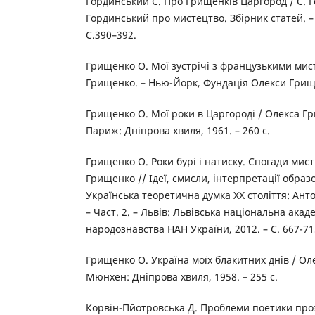
Гординський С. Про Грищенків Царгород / С. 
Гординський про мистецтво. Збірник статей. – Л
С.390–392.
Грищенко О. Мої зустрічі з французькими мис
Грищенко. – Нью-Йорк, Фундація Олекси Грищен
Грищенко О. Мої роки в Царгороді / Олекса Г
Париж: Дніпрова хвиля, 1961. – 260 с.
Грищенко О. Роки бурі і натиску. Спогади мист
Грищенко // Ідеї, смисли, інтерпретації обра
Українська теоретична думка ХХ століття: Антол
– Част. 2. – Львів: Львівська національна акад
народознавства НАН України, 2012. – С. 667-71
Грищенко О. Україна моїх блакитних днів / Ол
Мюнхен: Дніпрова хвиля, 1958. – 255 с.
Корвін-Пйотровська Д. Проблеми поетики проз