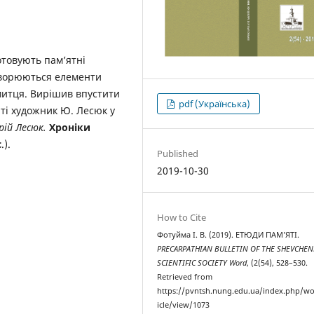
товують пам’ятні
витворюються елементи
 митця. Вирішив впустити
pdf (Українська)
віті художник Ю. Лесюк у
рій Лесюк.
Хроніки
с
.).
Published
2019-10-30
How to Cite
Фотуйма I. B. (2019). ЕТЮДИ ПАМ’ЯТІ.
PRECARPATHIAN BULLETIN OF THE SHEVCHE
SCIENTIFIC SOCIETY Word
, (2(54), 528–530.
Retrieved from
https://pvntsh.nung.edu.ua/index.php/wo
icle/view/1073