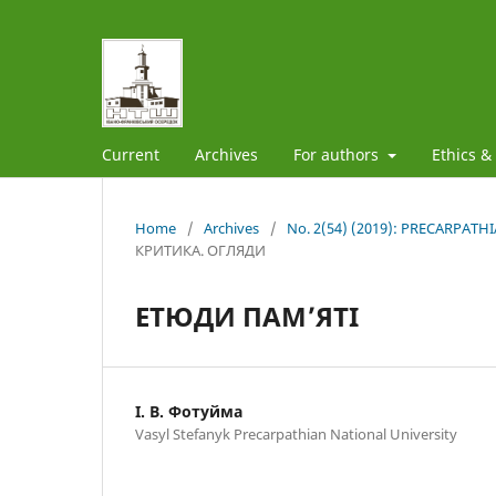
Current
Archives
For authors
Ethics &
Home
/
Archives
/
No. 2(54) (2019): PRECARPAT
КРИТИКА. ОГЛЯДИ
ЕТЮДИ ПАМ’ЯТІ
I. B. Фотуйма
Vasyl Stefanyk Precarpathian National University