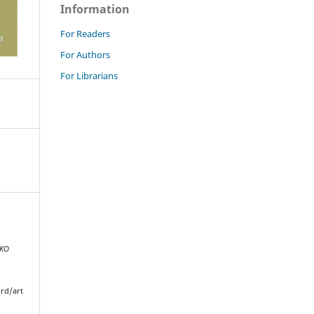
Information
For Readers
For Authors
For Librarians
NKO
rd/art