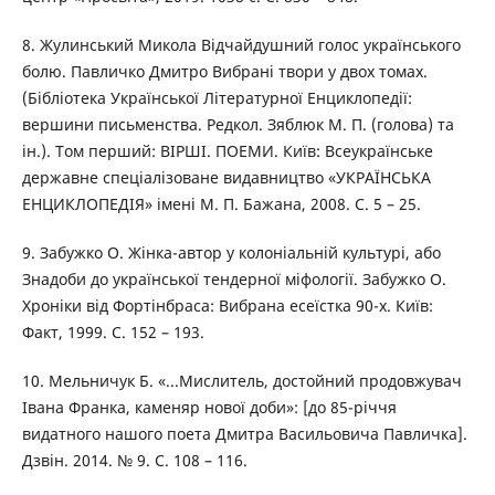
8. Жулинський Микола Відчайдушний голос українського
болю. Павличко Дмитро Вибрані твори у двох томах.
(Бібліотека Української Літературної Енциклопедії:
вершини письменства. Редкол. Зяблюк М. П. (голова) та
ін.). Том перший: ВІРШІ. ПОЕМИ. Київ: Всеукраїнське
державне спеціалізоване видавництво «УКРАЇНСЬКА
ЕНЦИКЛОПЕДІЯ» імені М. П. Бажана, 2008. С. 5 – 25.
9. Забужко О. Жінка-автор у колоніальній культурі, або
Знадоби до української тендерної міфології. Забужко О.
Хроніки від Фортінбраса: Вибрана есеїстка 90-х. Київ:
Факт, 1999. С. 152 – 193.
10. Мельничук Б. «...Мислитель, достойний продовжувач
Івана Франка, каменяр нової доби»: [до 85-річчя
видатного нашого поета Дмитра Васильовича Павличка].
Дзвін. 2014. № 9. С. 108 – 116.