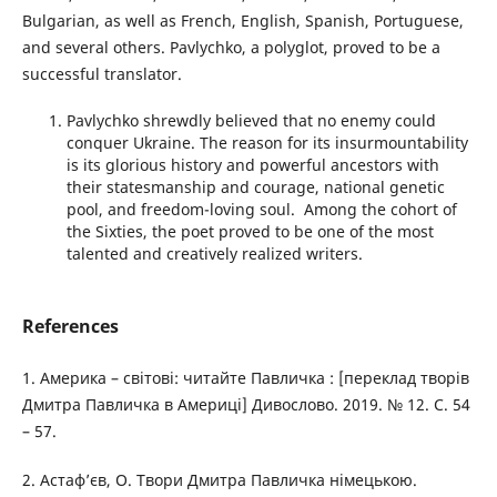
Bulgarian, as well as French, English, Spanish, Portuguese,
and several others. Pavlychko, a polyglot, proved to be a
successful translator.
Pavlychko shrewdly believed that no enemy could
conquer Ukraine. The reason for its insurmountability
is its glorious history and powerful ancestors with
their statesmanship and courage, national genetic
pool, and freedom-loving soul. Among the cohort of
the Sixties, the poet proved to be one of the most
talented and creatively realized writers.
References
1. Америка – світові: читайте Павличка : [переклад творів
Дмитра Павличка в Америці] Дивослово. 2019. № 12. С. 54
– 57.
2. Астаф’єв, О. Твори Дмитра Павличка німецькою.