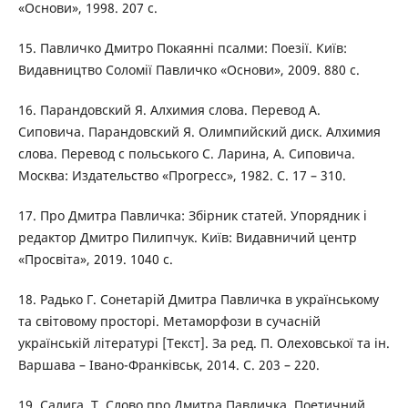
«Основи», 1998. 207 с.
15. Павличко Дмитро Покаянні псалми: Поезії. Київ:
Видавництво Соломії Павличко «Основи», 2009. 880 с.
16. Парандовский Я. Алхимия слова. Перевод А.
Сиповича. Парандовский Я. Олимпийский диск. Алхимия
слова. Перевод с польського С. Ларина, А. Сиповича.
Москва: Издательство «Прогресс», 1982. С. 17 – 310.
17. Про Дмитра Павличка: Збірник статей. Упорядник і
редактор Дмитро Пилипчук. Київ: Видавничий центр
«Просвіта», 2019. 1040 с.
18. Радько Г. Сонетарій Дмитра Павличка в українському
та світовому просторі. Метаморфози в сучасній
українській літературі [Текст]. За ред. П. Олеховської та ін.
Варшава – Івано-Франківськ, 2014. С. 203 – 220.
19. Салига, Т. Слово про Дмитра Павличка. Поетичний