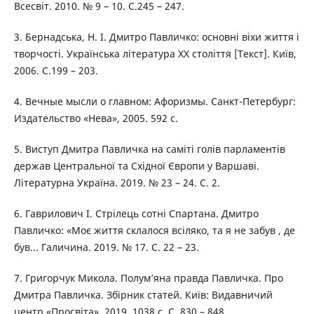
Всесвіт. 2010. № 9 – 10. С.245 – 247.
3. Бернадська, Н. І. Дмитро Павличко: основні віхи життя і
творчості. Українська література ХХ століття [Текст]. Київ,
2006. С.199 – 203.
4. Вечные мысли о главном: Афоризмы. Санкт-Петербург:
Издательство «Нева», 2005. 592 с.
5. Виступ Дмитра Павличка на саміті голів парламентів
держав Центральної та Східної Європи у Варшаві.
Літературна Україна. 2019. № 23 – 24. С. 2.
6. Гаврилович І. Стрілець сотні Спартана. Дмитро
Павличко: «Моє життя склалося всіляко, та я не забув , де
був... Галичина. 2019. № 17. С. 22 – 23.
7. Григорчук Микола. Полум’яна правда Павличка. Про
Дмитра Павличка. Збірник статей. Київ: Видавничий
центр «Просвіта», 2019. 1038 с. С. 830 – 848.