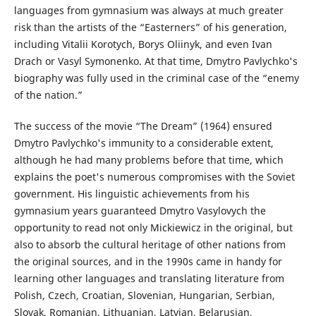
languages from gymnasium was always at much greater
risk than the artists of the “Easterners” of his generation,
including Vitalii Korotych, Borys Oliinyk, and even Ivan
Drach or Vasyl Symonenko. At that time, Dmytro Pavlychko's
biography was fully used in the criminal case of the “enemy
of the nation.”
The success of the movie “The Dream” (1964) ensured
Dmytro Pavlychko's immunity to a considerable extent,
although he had many problems before that time, which
explains the poet's numerous compromises with the Soviet
government. His linguistic achievements from his
gymnasium years guaranteed Dmytro Vasylovych the
opportunity to read not only Mickiewicz in the original, but
also to absorb the cultural heritage of other nations from
the original sources, and in the 1990s came in handy for
learning other languages and translating literature from
Polish, Czech, Croatian, Slovenian, Hungarian, Serbian,
Slovak, Romanian, Lithuanian, Latvian, Belarusian,