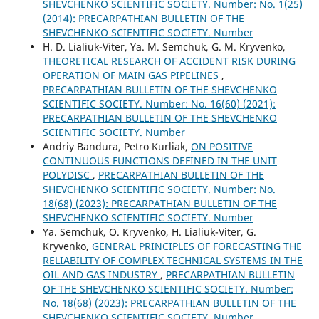
SHEVCHENKO SCIENTIFIC SOCIETY. Number: No. 1(25)
(2014): PRECARPATHIAN BULLETIN OF THE
SHEVCHENKO SCIENTIFIC SOCIETY. Number
H. D. Lialiuk-Viter, Ya. M. Semchuk, G. M. Kryvenko,
THEORETICAL RESEARCH OF ACCIDENT RISK DURING
OPERATION OF MAIN GAS PIPELINES
,
PRECARPATHIAN BULLETIN OF THE SHEVCHENKO
SCIENTIFIC SOCIETY. Number: No. 16(60) (2021):
PRECARPATHIAN BULLETIN OF THE SHEVCHENKO
SCIENTIFIC SOCIETY. Number
Andriy Bandura, Petro Kurliak,
ON POSITIVE
CONTINUOUS FUNCTIONS DEFINED IN THE UNIT
POLYDISC
,
PRECARPATHIAN BULLETIN OF THE
SHEVCHENKO SCIENTIFIC SOCIETY. Number: No.
18(68) (2023): PRECARPATHIAN BULLETIN OF THE
SHEVCHENKO SCIENTIFIC SOCIETY. Number
Ya. Semchuk, O. Kryvenko, H. Lialiuk-Viter, G.
Kryvenko,
GENERAL PRINCIPLES OF FORECASTING THE
RELIABILITY OF COMPLEX TECHNICAL SYSTEMS IN THE
OIL AND GAS INDUSTRY
,
PRECARPATHIAN BULLETIN
OF THE SHEVCHENKO SCIENTIFIC SOCIETY. Number:
No. 18(68) (2023): PRECARPATHIAN BULLETIN OF THE
SHEVCHENKO SCIENTIFIC SOCIETY. Number