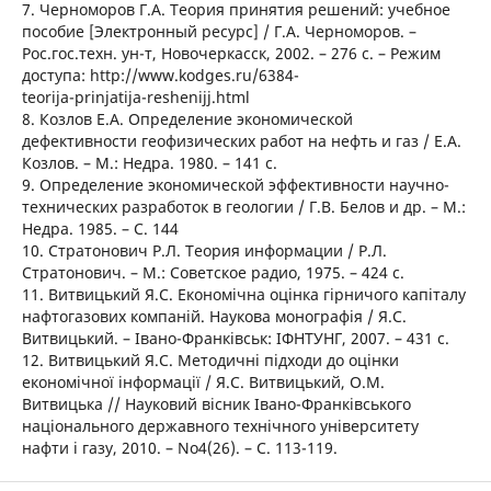
7. Черноморов Г.А. Теория принятия решений: учебное
пособие [Электронный ресурс] / Г.А. Черноморов. –
Рос.гос.техн. ун-т, Новочеркасск, 2002. – 276 с. – Режим
доступа: http://www.kodges.ru/6384-
teorija-prinjatija-reshenijj.html
8. Козлов Е.А. Определение экономической
дефективности геофизических работ на нефть и газ / Е.А.
Козлов. – М.: Недра. 1980. – 141 с.
9. Определение экономической эффективности научно-
технических разработок в геологии / Г.В. Белов и др. – М.:
Недра. 1985. – С. 144
10. Стратонович Р.Л. Теория информации / Р.Л.
Стратонович. – М.: Советское радио, 1975. – 424 с.
11. Витвицький Я.С. Економічна оцінка гірничого капіталу
нафтогазових компаній. Наукова монографія / Я.С.
Витвицький. – Івано-Франківськ: ІФНТУНГ, 2007. – 431 с.
12. Витвицький Я.С. Методичні підходи до оцінки
економічної інформації / Я.С. Витвицький, О.М.
Витвицька // Науковий вісник Івано-Франківського
національного державного технічного університету
нафти і газу, 2010. – No4(26). – С. 113-119.