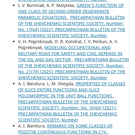
I. V. Burtniak, A. P. Malytska,
GREEN'S FUNCTION OF
ONE CLASS OF SECOND-ORDER DEGENERATE
PARABOLIC EQUATIONS
,
PRECARPATHIAN BULLETIN
OF THE SHEVCHENKO SCIENTIFIC SOCIETY. Number:
No. 17(64) (2022): PRECARPATHIAN BULLETIN OF THE
SHEVCHENKO SCIENTIFIC SOCIETY. Number
V. H. Pogrebnyak, O. R. Kondrat, I. V. Perkun, A. V.
Pogrebnyak,
MODELING OCCUPATIONAL AND
MILITARY RISKS FOR SAFETY AND CIVIL DEFENSE IN
THE OIL AND GAS SECTOR
,
PRECARPATHIAN BULLETIN
OF THE SHEVCHENKO SCIENTIFIC SOCIETY. Number:
No. 21(79) (2025): PRECARPATHIAN BULLETIN OF THE
SHEVCHENKO SCIENTIFIC SOCIETY. Number
А. І. Bandura, L. M. Shegda,
PROPERTIES OF CLASSES
OF SLICE ENTIRE FUNCTIONS AND SLICE
HOLOMORPHIC IN THE UNIT BALL FUNCTIONS
,
PRECARPATHIAN BULLETIN OF THE SHEVCHENKO
SCIENTIFIC SOCIETY. Number: No. 16(60) (2021):
PRECARPATHIAN BULLETIN OF THE SHEVCHENKO
SCIENTIFIC SOCIETY. Number
А. І. Bandura,
REMARKS ON SOME CLASSES OF
POSITIVE CONTINUOUS FUNCTIONS IN C^n
,