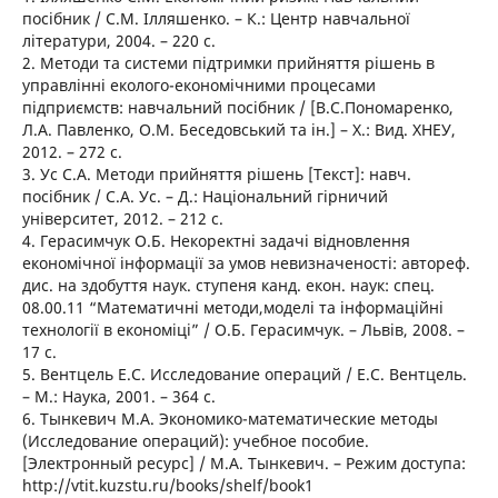
посібник / С.М. Ілляшенко. – К.: Центр навчальної
літератури, 2004. – 220 с.
2. Методи та системи підтримки прийняття рішень в
управлінні еколого-економічними процесами
підприємств: навчальний посібник / [В.С.Пономаренко,
Л.А. Павленко, О.М. Беседовський та ін.] – Х.: Вид. ХНЕУ,
2012. – 272 с.
3. Ус С.А. Методи прийняття рішень [Текст]: навч.
посібник / С.А. Ус. – Д.: Національний гірничий
університет, 2012. – 212 с.
4. Герасимчук О.Б. Некоректні задачі відновлення
економічної інформації за умов невизначеності: автореф.
дис. на здобуття наук. ступеня канд. екон. наук: спец.
08.00.11 “Математичні методи,моделі та інформаційні
технології в економіці” / О.Б. Герасимчук. – Львів, 2008. –
17 с.
5. Вентцель Е.С. Исследование операций / Е.С. Вентцель.
– М.: Наука, 2001. – 364 с.
6. Тынкевич М.А. Экономико-математические методы
(Исследование операций): учебное пособие.
[Электронный ресурс] / М.А. Тынкевич. – Режим доступа:
http://vtit.kuzstu.ru/books/shelf/book1