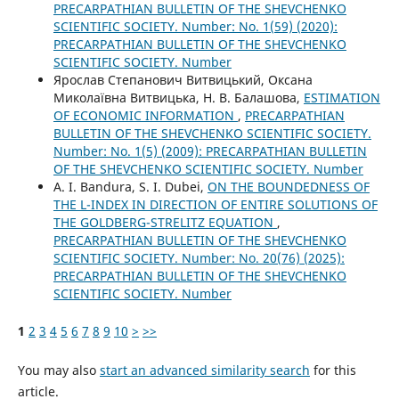
PRECARPATHIAN BULLETIN OF THE SHEVCHENKO
SCIENTIFIC SOCIETY. Number: No. 1(59) (2020):
PRECARPATHIAN BULLETIN OF THE SHEVCHENKO
SCIENTIFIC SOCIETY. Number
Ярослав Степанович Витвицький, Оксана
Миколаївна Витвицька, Н. В. Балашова,
ESTIMATION
OF ECONOMIC INFORMATION
,
PRECARPATHIAN
BULLETIN OF THE SHEVCHENKO SCIENTIFIC SOCIETY.
Number: No. 1(5) (2009): PRECARPATHIAN BULLETIN
OF THE SHEVCHENKO SCIENTIFIC SOCIETY. Number
A. І. Bandura, S. I. Dubei,
ON THE BOUNDEDNESS OF
THE L-INDEX IN DIRECTION OF ENTIRE SOLUTIONS OF
THE GOLDBERG-STRELITZ EQUATION
,
PRECARPATHIAN BULLETIN OF THE SHEVCHENKO
SCIENTIFIC SOCIETY. Number: No. 20(76) (2025):
PRECARPATHIAN BULLETIN OF THE SHEVCHENKO
SCIENTIFIC SOCIETY. Number
1
2
3
4
5
6
7
8
9
10
>
>>
You may also
start an advanced similarity search
for this
article.