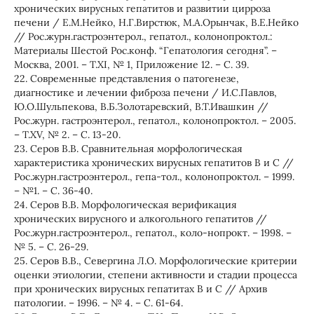
хронических вирусных гепатитов и развитии цирроза
печени / Е.М.Нейко, Н.Г.Вирстюк, М.А.Орынчак, В.Е.Нейко
// Рос.журн.гастроэнтерол., гепатол., колонопроктол.:
Материалы Шестой Рос.конф. “Гепатология сегодня”. –
Москва, 2001. – Т.ХІ, № 1, Приложение 12. – С. 39.
22. Современные представления о патогенезе,
диагностике и лечении фиброза печени / И.С.Павлов,
Ю.О.Шульпекова, В.Б.Золотаревский, В.Т.Ивашкин //
Рос.журн. гастроэнтерол., гепатол., колонопроктол. – 2005.
– Т.ХV, № 2. – С. 13-20.
23. Серов В.В. Сравнительная морфологическая
характеристика хронических вирусных гепатитов В и С //
Рос.журн.гастроэнтерол., гепа-тол., колонопроктол. – 1999.
– №1. – С. 36-40.
24. Серов В.В. Морфологическая верификация
хронических вирусного и алкогольного гепатитов //
Рос.журн.гастроэнтерол., гепатол., коло-нопрокт. – 1998. –
№ 5. – С. 26-29.
25. Серов В.В., Севергина Л.О. Морфологические критерии
оценки этиологии, степени активности и стадии процесса
при хронических вирусных гепатитах В и С // Архив
патологии. – 1996. – № 4. – С. 61-64.