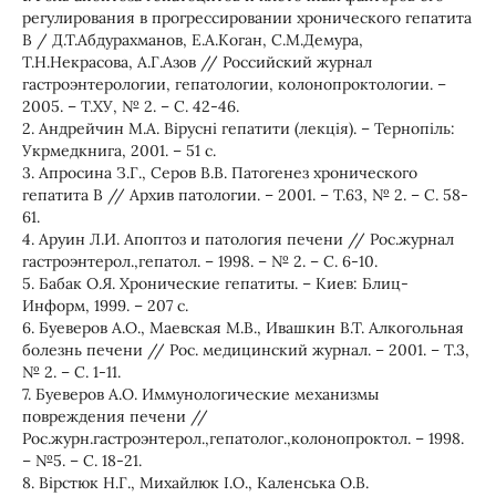
регулирования в прогрессировании хронического гепатита
В / Д.Т.Абдурахманов, Е.А.Коган, С.М.Демура,
Т.Н.Некрасова, А.Г.Азов // Российский журнал
гастроэнтерологии, гепатологии, колонопроктологии. –
2005. – Т.ХУ, № 2. – С. 42-46.
2. Андрейчин М.А. Вірусні гепатити (лекція). – Тернопіль:
Укрмедкнига, 2001. – 51 с.
3. Апросина З.Г., Серов В.В. Патогенез хронического
гепатита В // Архив патологии. – 2001. – Т.63, № 2. – С. 58-
61.
4. Аруин Л.И. Апоптоз и патология печени // Рос.журнал
гастроэнтерол.,гепатол. – 1998. – № 2. – С. 6-10.
5. Бабак О.Я. Хронические гепатиты. – Киев: Блиц-
Информ, 1999. – 207 с.
6. Буеверов А.О., Маевская М.В., Ивашкин В.Т. Алкогольная
болезнь печени // Рос. медицинский журнал. – 2001. – Т.3,
№ 2. – С. 1-11.
7. Буеверов А.О. Иммунологические механизмы
повреждения печени //
Рос.журн.гастроэнтерол.,гепатолог.,колонопроктол. – 1998.
– №5. – С. 18-21.
8. Вірстюк Н.Г., Михайлюк І.О., Каленська О.В.