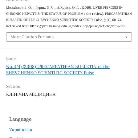
Михайлюк, І. О. ., Гурик, З. Я. ., & Курик, О. Г. . (2019). LIVER FIBROSIS IN
CHRONIC HEPATITIS: THE STATUS OF PROBLEM ( the review).
PRECARPATHIAN
BULLETIN OF THE SHEVCHENKO SCIENTIFIC SOCIETY Pulse
, (4(4), 60–73.
Retrieved from https://pvntsh.nung.edu.ua/index.php/pulse/article/view/930
More Citation Formats
Issue
No. 4(4) (2008): PRECARPATHIAN BULLETIN of the
SHEVCHENKO SCIENTIFIC SOCIETY Pulse
Section
КЛІНІЧНА МЕДИЦИНА
Language
Українська