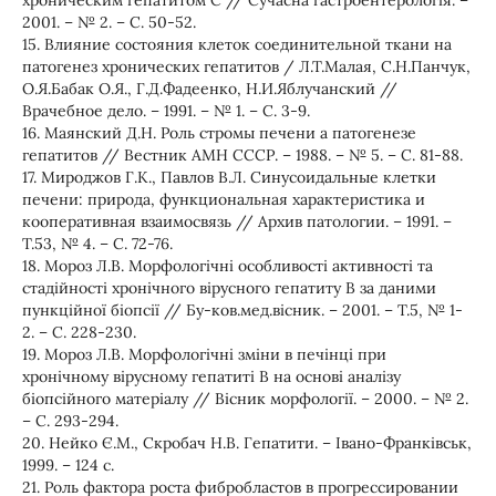
хроническим гепатитом С // Сучасна гастроентерологія. –
2001. – № 2. – С. 50-52.
15. Влияние состояния клеток соединительной ткани на
патогенез хронических гепатитов / Л.Т.Малая, С.Н.Панчук,
О.Я.Бабак О.Я., Г.Д.Фадеенко, Н.И.Яблучанский //
Врачебное дело. – 1991. – № 1. – С. 3-9.
16. Маянский Д.Н. Роль стромы печени а патогенезе
гепатитов // Вестник АМН СССР. – 1988. – № 5. – С. 81-88.
17. Мироджов Г.К., Павлов В.Л. Синусоидальные клетки
печени: природа, функциональная характеристика и
кооперативная взаимосвязь // Архив патологии. – 1991. –
Т.53, № 4. – С. 72-76.
18. Мороз Л.В. Морфологічні особливості активності та
стадійності хронічного вірусного гепатиту В за даними
пункційної біопсії // Бу-ков.мед.вісник. – 2001. – Т.5, № 1-
2. – С. 228-230.
19. Мороз Л.В. Морфологічні зміни в печінці при
хронічному вірусному гепатиті В на основі аналізу
біопсійного матеріалу // Вісник морфології. – 2000. – № 2.
– С. 293-294.
20. Нейко Є.М., Скробач Н.В. Гепатити. – Івано-Франківськ,
1999. – 124 с.
21. Роль фактора роста фибробластов в прогрессировании