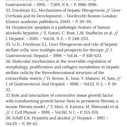
Gastroenterol. – 1995. – T.109. N 6. – Р. 1986-1996.
33. Friedman S.L. Mechanisms of hepatic fibrogenesis // Liver
Cirrhosis and its Development. – Dordrecht-Boston-London:
Klumer academic publishers, 2000. – P. 30-39.
34. Hepatocyte apoptjsis is a pathologic feature of human
alcoholic hepatitis / S. Natori, C. Rust, L.M. Stadheim et al. //
J. Hepatol. – 2001. – Vol.34, N 2. – P. 248-253.
35. Li D., Friedman S.L. Liver fibrogenesis and role of hepatic
stellate cells: new instihgts and prospects for therapy // J.
Gastroenterol. Hepatol. – 1999. – Vol.14. – P. 618-633.
36. Molecular mechanisms in the reversible regulation of
morphology, proliferation and collagen metabolism in hepatic
stellate cells by the threedimensional structure of the
extracellular matrix / H. Senoo, K. Jmai, Y. Matano, M. Sato //
J. of Gastroenterol. And Hepatol. – 1998. – Vol.13, N 2. – P. 19-
32.
37. Role and interaction of connective tissue growth factor
with transforming growth factor-beta in persistent fibrosis: a
mouse fibrosis model / T. Mori, S. Kawara, M. Shinozaki et al.
// J. Cell Physiol. – 1999. – Vol.181, N 1. – P. 153-159.
38. Schiff E.R. Hepatitis and alcohol // Hepatol. – 1997. –
Vol.29. – P. 39-42.