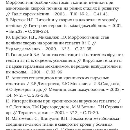
Морфологічні особли-вості змін тканини печінки при
алкогольній хворобі печінки на різних стадіях її розвитку
// Гал.лікарськ.вісник. – 2003. – Т.10, № 2. – С.41-43.
9. Вірстюк Н.Г. Цитокіни у хворих на алкогольну хворобу
печінки // Га-строентерологія: міжвідомч.збірник. – 2001.
– Вип.32. – С. 219-224.
10. Вірстюк Н.Г., Михайлюк І.О. Морфологічний стан
печінки хворих на хронічний гепатит В і С //
Укр.мед.альманах. – 2000. – № 3. – С. 32-35.
11. Галицький В.А. Апоптоз гепатоцитів і патогенез вірусних
гепатитів та їх окремих ускладнень // Вирусные гепатиты
с параэнтеральным механизмом передачи возбудителей и
их исходы. – 2001. – С. 93-96
12. Апоптоз гепатоцитов при хронических вирусных
гепатитах / Е.В.Дмитриева, Е.Ю.Москалева, Л.В.Сладкова,
А.О.Буеверов и др. // Медицинская иммунология. – 2002. –
Т.4, № 2. – С. 235-236.
13. Интерлейкины при хроническом вирусном гепатите /
А.С.Логинов, Т.М.Царегородцева, М.М.Зотина, Т.И.Серова и
др. // Терапевт. архив. – 2001. – № 2. – С. 17-20.
14. Магомедов С., Шипулин В.П. Показатели метаболизма
соедините-льной ткани в сыворотке крови у больных