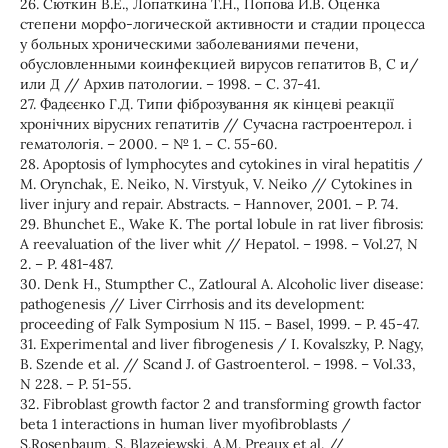
26. Сюткин В.Е., Лопаткина Т.Н., Попова И.В. Оценка
степени морфо-логической активности и стадии процесса
у больных хроническими заболеваниями печени,
обусловленными коинфекцией вирусов гепатитов В, С и/
или Д // Архив патологии. – 1998. – С. 37-41.
27. Фадєєнко Г.Д. Типи фіброзування як кінцеві реакції
хронічних вірусних гепатитів // Сучасна гастроентерол. і
гематологія. – 2000. – № 1. – С. 55-60.
28. Apoptosis of lymphocytes and cytokines in viral hepatitis /
M. Orynchak, E. Neiko, N. Virstyuk, V. Neiko // Cytokines in
liver injury and repair. Abstracts. – Hannover, 2001. – P. 74.
29. Bhunchet E., Wake K. The portal lobule in rat liver fibrosis:
A reevaluation of the liver whit // Hepatol. – 1998. – Vol.27, N
2. – P. 481-487.
30. Denk H., Stumpther C., Zatloural A. Alcoholic liver disease:
pathogenesis // Liver Cirrhosis and its development:
proceeding of Falk Symposium N 115. – Basel, 1999. – P. 45-47.
31. Experimental and liver fibrogenesis / I. Kovalszky, P. Nagy,
B. Szende et al. // Scand J. of Gastroenterol. – 1998. – Vol.33,
N 228. – P. 51-55.
32. Fibroblast growth factor 2 and transforming growth factor
beta 1 interactions in human liver myofibroblasts /
S.Rosenbaum, S. Blazejewski, A.M. Preaux et al. //