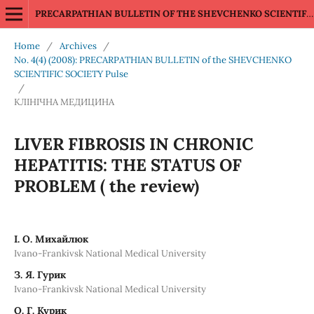
PRECARPATHIAN BULLETIN OF THE SHEVCHENKO SCIENTIFIC SOCIETY Pulse
Home
/
Archives
/
No. 4(4) (2008): PRECARPATHIAN BULLETIN of the SHEVCHENKO
SCIENTIFIC SOCIETY Pulse
/
КЛІНІЧНА МЕДИЦИНА
LIVER FIBROSIS IN CHRONIC
HEPATITIS: THE STATUS OF
PROBLEM ( the review)
І. О. Михайлюк
Ivano-Frankivsk National Medical University
З. Я. Гурик
Ivano-Frankivsk National Medical University
О. Г. Курик