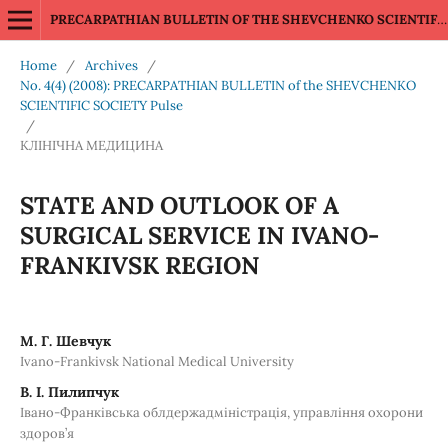
PRECARPATHIAN BULLETIN OF THE SHEVCHENKO SCIENTIFIC SOCIETY Pulse
Home
/
Archives
/
No. 4(4) (2008): PRECARPATHIAN BULLETIN of the SHEVCHENKO
SCIENTIFIC SOCIETY Pulse
/
КЛІНІЧНА МЕДИЦИНА
STATE AND OUTLOOK OF A
SURGICAL SERVICE IN IVANO-
FRANKIVSK REGION
М. Г. Шевчук
Ivano-Frankivsk National Medical University
В. І. Пилипчук
Івано-Франківська облдержадміністрація, управління охорони
здоров’я