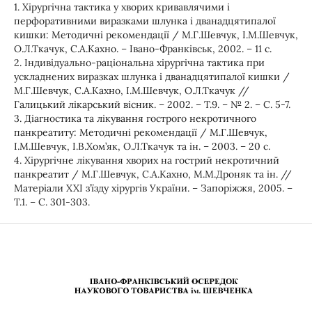
1. Хірургічна тактика у хворих кривавлячими і
перфоративними виразками шлунка і дванадцятипалої
кишки: Методичні рекомендації / М.Г.Шевчук, І.М.Шевчук,
О.Л.Ткачук, С.А.Кахно. – Івано-Франківськ, 2002. – 11 с.
2. Індивідуально-раціональна хірургічна тактика при
ускладнених виразках шлунка і дванадцятипалої кишки /
М.Г.Шевчук, С.А.Кахно, І.М.Шевчук, О.Л.Ткачук //
Галицький лікарський вісник. – 2002. – Т.9. – № 2. – С. 5-7.
3. Діагностика та лікування гострого некротичного
панкреатиту: Методичні рекомендації / М.Г.Шевчук,
І.М.Шевчук, І.В.Хом’як, О.Л.Ткачук та ін. – 2003. – 20 с.
4. Хірургічне лікування хворих на гострий некротичний
панкреатит / М.Г.Шевчук, С.А.Кахно, М.М.Дроняк та ін. //
Матеріали XXI з’їзду хірургів України. – Запоріжжя, 2005. –
Т.1. – С. 301-303.