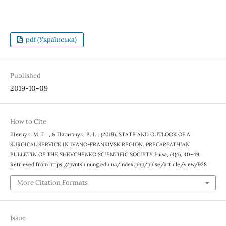
pdf (Українська)
Published
2019-10-09
How to Cite
Шевчук, М. Г. ., & Пилипчук, В. І. . (2019). STATE AND OUTLOOK OF A
SURGICAL SERVICE IN IVANO-FRANKIVSK REGION.
PRECARPATHIAN
BULLETIN OF THE SHEVCHENKO SCIENTIFIC SOCIETY Pulse
, (4(4), 40–49.
Retrieved from https://pvntsh.nung.edu.ua/index.php/pulse/article/view/928
More Citation Formats
Issue