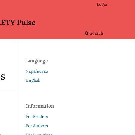
Login
ETY Pulse
Search
Language
Українська
ES
English
Information
For Readers
For Authors