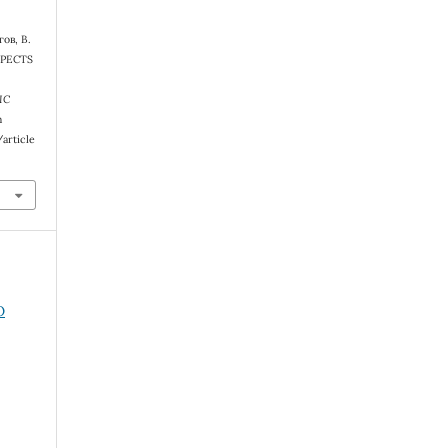
ов, В.
SPECTS
N
IC
m
article
O