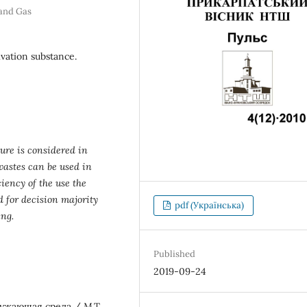
 and Gas
vation substance.
ure is considered іn
 wastes can be used in
iency of the use the
 for decision majority
pdf (Українська)
ing.
Published
2019-09-24
ужающая среда / М.Т.