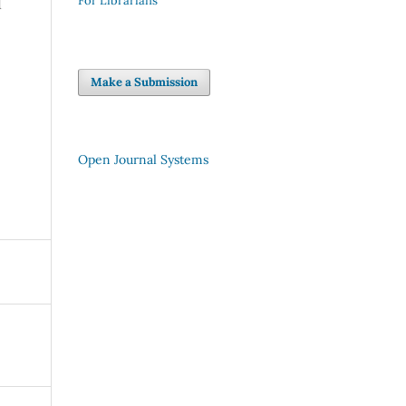
For Librarians
Make a Submission
Open Journal Systems