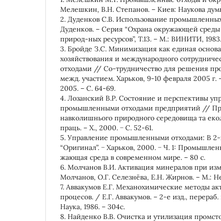
Мелешкин, В.Н. Степанов. – Киев: Наукова думка
2. Дуденков С.В. Использование промышленных 
Дуденков. – Серия “Охрана окружающей среды
природ-ных ресурсов”, Т.13. – М.: ВИНИТИ, 1983. 
3. Бройде З.С. Минимизация как единая основа
хозяйствования и международного сотрудничес
отходами // Со-трудничество для решения про
межд. участием. Харьков, 9-10 февраля 2005 г. –
2005. – С. 64-69.
4. Лозанский В.Р. Состояние и перспективы уп
промышленными отходами предприятий // Пр
навколишнього природного середовища та еколо
праць. – Х., 2000. − С. 52-61.
5. Управление промышленными отходами: В 2-х 
“Оригинал”. − Харьков, 2000. − Ч. 1: Промышле
жающая среда в современном мире. – 80 с.
6. Молчанов В.И. Активация минералов при изм
Молчанов, О.Г. Селезнёва, Е.Н. Жирнов. – М.: Нед
7. Аввакумов Е.Г. Механохимические методы а
процесов. / Е.Г. Аввакумов. – 2-е изд., перераб
Наука, 1986. – 304с.
8. Найденко В.В. Очистка и утилизация промст