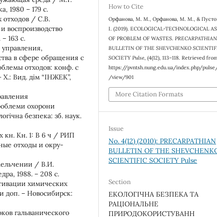
How to Cite
, 1980 – 179 с.
отходов / С.В.
Орфанова, М. М., Орфанова, М. М., & Пустог
 и воспроизводство
І. (2019). ЕCОLOGICAL-TECHNOLOGICAL A
– 163 с.
OF PROBLEM OF WASTES.
PRECARPATHIA
 управления,
BULLETIN OF THE SHEVCHENKO SCIENTIF
тва в сфере обращения с
SOCIETY Pulse
, (4(12), 113–118. Retrieved fro
блемы отходов: конф. с
https://pvntsh.nung.edu.ua/index.php/pulse/
 Х.: Вид. дім “ІНЖЕК”,
/view/901
More Citation Formats
равления
облеми охорони
гічна безпека: зб. наук.
Issue
кн. Кн. 1: В 6 ч / РИП
No. 4(12) (2010): PRECARPATHIAN
нные отходы и окру-
BULLETIN OF THE SHEVCHENK
SCIENTIFIC SOCIETY Pulse
ельчении / В.И.
ра, 1988. – 208 с.
Section
ктивации химических
. и доп. – Новосибирск:
ЕКОЛОГІЧНА БЕЗПЕКА ТА
РАЦІОНАЛЬНЕ
оков гальванического
ПРИРОДОКОРИСТУВАНН