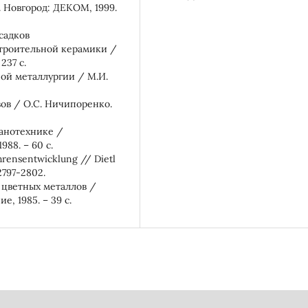
Н. Новгород: ДЕКОМ, 1999.
садков
строительной керамики /
237 с.
ной металлургии / М.И.
вов / О.С. Ничипоренко.
ванотехнике /
988. – 60 с.
hrensentwicklung // Dietl
 2797-2802.
 цветных металлов /
, 1985. – 39 с.