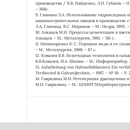
производства / В.В. Найденко, Л.Н. Губанів. – 
– 368с.
9. Глинина Л.А. Использование гидроксидных о
машиностроительных заводов в производстве 
Л.А. Глинина, В.С. Миронов. – М.: Недра, 1995. – 
10. Алкацев М.И. Процессы цементации в цвет
Алкацев. – М.: Металлургия, 1981. – 116 с.
11. Ничипоренко 0. С. Порошки меди и ее спла
– М.: Металлургия, 1988. – 87 с.
12. Ковалев В.В. Безотходная технология в галь
В.В.Ковалев, И.А. Шилин. – М.: Информприбор, 1
13. Aufarbeitung von Halvanihshlanmen Ein verfa
Terdincind & Galvanijtechnic. – 1987. – № 10. – Р.
14. Гаврилина М.И. Регенерация драгоценных и
М.И. Гаврилина. – М.: ЦНИИТЗИприборостроение