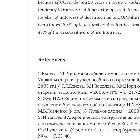
because of COPD during 50 years in Ivano-Frankiv
tendency to increase with periodic ups and downs. 
number of autopsies of deceased due to COPD duri
constitutes 16,8% of total number of autopsies. A
49% of the deceased were of working age.
References
1. Ехнева Т.Л. Динамика заболеваемости и сме
Украины старше трудоспособного возраста за 1
2005 гг.) / Т.Л.Ехнева, В.Н.Веселова, В.М.Нор
старения и долголетия. – 2006. – №3. – С. 247-2
2. Жук Н.А. Общие проблемы фтизиатрии, онко
выявлении бронхолегочной патологии / Н.А.Жу
М.В.Левченко [и др.] // Пульмонология. – 2000. 
3. Игнатьев В.А. Хроническая обструктивная бо
эпидемиология и экономический ущерб / В.А.И
О.И.Гультяева // Вестник Санкт-Петербургского
№ 4. – С. 37-46.