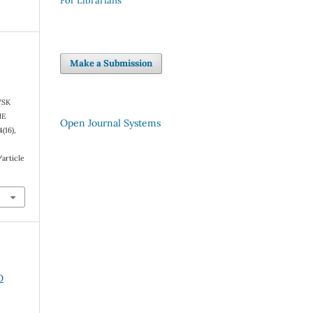
For Librarians
Make a Submission
VSK
HE
Open Journal Systems
(4(16),
article
O