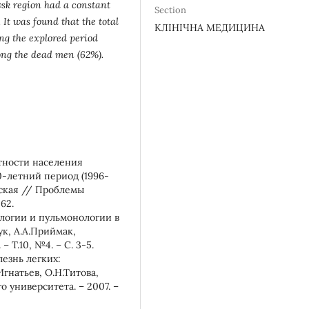
sk region had a constant
Section
It was found that the total
КЛІНІЧНА МЕДИЦИНА
ng the
explored period
mong the dead men (62%).
ртности населения
0-летний период (1996-
инская // Проблемы
62.
логии и пульмонологии в
к, А.А.Приймак,
– Т.10, №4. – С. 3-5.
лезнь легких:
гнатьев, О.Н.Титова,
 университета. – 2007. –