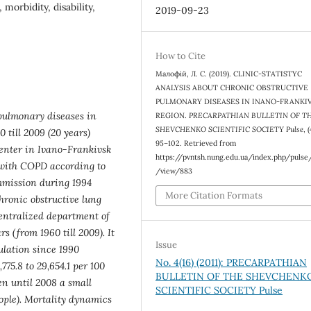
morbidity, disability,
2019-09-23
How to Cite
Малофій, Л. С. (2019). CLINIC-STATISTYC
ANALYSIS ABOUT CHRONIC OBSTRUCTIVE
PULMONARY DISEASES IN INANO-FRANKI
pulmonary diseases in
REGION.
PRECARPATHIAN BULLETIN OF T
SHEVCHENKO SCIENTIFIC SOCIETY Pulse
, 
 till 2009 (20 years)
95–102. Retrieved from
center in Ivano-Frankivsk
https://pvntsh.nung.edu.ua/index.php/pulse/
s with COPD according to
/view/883
mmission during 1994
More Citation Formats
hronic obstructive lung
entralized department of
s (from 1960 till 2009). It
Issue
ulation since 1990
No. 4(16) (2011): PRECARPATHIAN
775.8 to 29,654.1 per 100
BULLETIN OF THE SHEVCHENK
en until 2008 a small
SCIENTIFIC SOCIETY Pulse
ople). Mortality dynamics