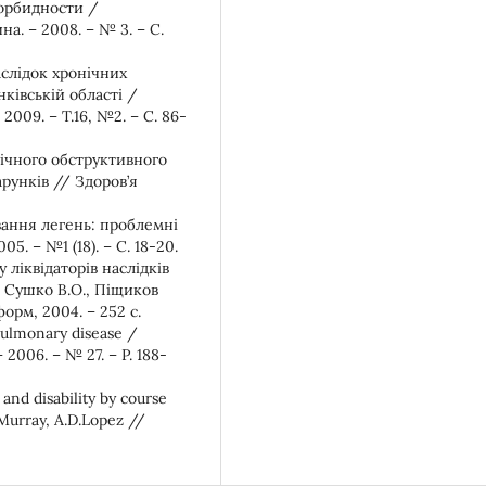
морбидности /
а. – 2008. – № 3. – С.
аслідок хронічних
ківській області /
009. – Т.16, №2. – С. 86-
нічного обструктивного
рунків // Здоров’я
вання легень: проблемні
. – №1 (18). – С. 18-20.
 ліквідаторів наслідків
 Сушко В.О., Піщиков
форм, 2004. – 252 с.
 pulmonary disease /
– 2006. – № 27. – P. 188-
 and disability by course
Murray, A.D.Lopez //