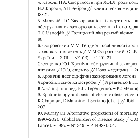
4. Кароли Н.А. Смертность при ХОБЛ: роль ко
Н.А.Кароли, А.П.Ребров // Клиническая медицин
18-21.
5. Малофій Л.С. Захворюваність і смертність вн
обструктивних захворювань легень в Івано-Фран
Л.С.Малофій // Галицький лікарський вісник. – 2
88.
6. Островський М.М. Гендерні особливості хро
захворювання легень / М.М.Островський, О.І.Ва
України. – 2011. – №1 (13). – С. 20-21.
7. Фещенко Ю.І. Хронічні обструктивні захворю
питання / Ю.І.Фещенко // Нова медицина. – 2005
8. Хронічні неспецифічні захворювання легень у
Чорнобильської катастрофи / [Терещенко В.П.,
В.А. та ін.]; під ред. В.П. Терещенко. – К.: Медін
9. Epidemiology and costs of chronic obstructive
K.Chapman, D.Mannino, J.Soriano [et al.] // Ibid. 
207.
10. Murray C.J. Alternative projections of mortality
1990-2020: Global Burden of Disease Study / C.J.
Lancet. – 1997. – № 349. – P. 1498-1504.