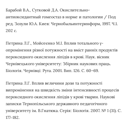
Барабой B.A., Сутковой Д.А. Окислительно-
антиоксидантный гомеостаз в норме и патологии / Под
ред. Зозули Ю.А. Киев: Чернобыльинтеринформ, 1997. Ч.1.
202 с.
Петрина Л.Г., Мойсеєнко М.І. Вплив тотального γ-
опромінення різної потужності на вміст ранніх продуктів
пероксидного окислення ліпідів в крові. Наук. вісник
Чернівецького університету: Збірник наукових праць.
Біологія. Чернівці: Рута. 2001. Вип. 126. С. 60–69.
Петрина Л.Г. Вплив величини дози та потужності
випромінення на швидкість зміни інтенсивності процесів
пероксидного окислення ліпідів у крові тварин. Наукові
записки Тернопільського державного педагогічного
університету ім. В.Гнатюка. Серія: Біологія. 2007. № 1 (31). С.
177‒182.