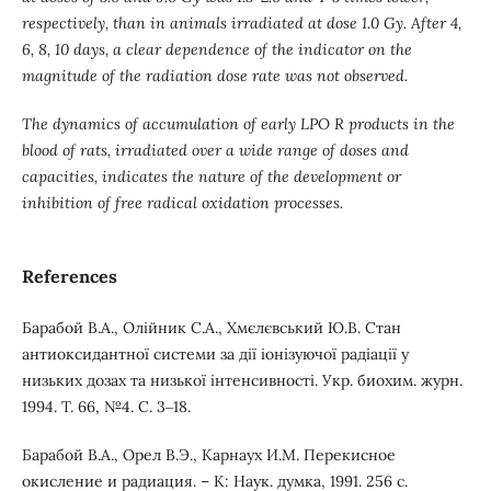
respectively, than in animals irradiated at dose 1.0 Gy. After 4,
6, 8, 10 days, a clear dependence of the indicator on the
magnitude of the radiation dose rate was not observed.
The dynamics of accumulation of early LPO R products in the
blood of rats, irradiated over a wide range of doses and
capacities, indicates the nature of the development or
inhibition of free radical oxidation processes.
References
Барабой В.А., Олійник С.А., Хмєлєвський Ю.В. Стан
антиоксидантної системи за дії іонізуючої радіації у
низьких дозах та низької інтенсивності. Укр. биохим. журн.
1994. Т. 66, №4. С. 3‒18.
Барабой В.А., Орел В.Э., Карнаух И.М. Перекисное
окисление и радиация. – К: Наук. думка, 1991. 256 с.