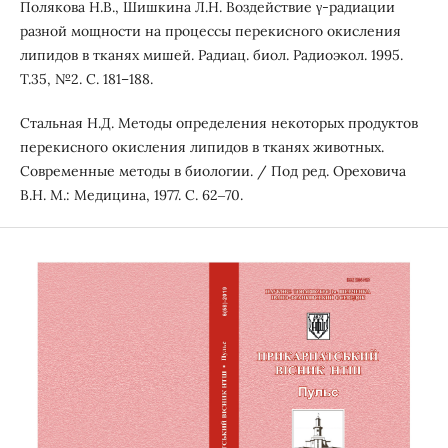
Полякова Н.В., Шишкина Л.Н. Воздействие γ-радиации
разной мощности на процессы перекисного окисления
липидов в тканях мишей. Радиац. биол. Радиоэкол. 1995.
Т.35, №2. С. 181–188.
Стальная Н.Д. Методы определения некоторых продуктов
перекисного окисления липидов в тканях животных.
Современные методы в биологии. / Под ред. Ореховича
В.Н. М.: Медицина, 1977. С. 62‒70.