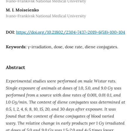
Ivano-Frankivsk National Medical University
M. I. Moiseienko
Ivano-Frankivsk National Medical University
DOI:
https://doi.org/10.21802/2304-7437-2019-6(58)-100-104
Keywords:
γ-irradiation, dose, dose rate, diene conjugates.
Abstract
Experimental studies were performed on male Wistar rats.
Single exposure of animals at doses of 1.0, 5.0, and 9.0 Gy was
performed from a source with dose rates of 0.001, 0.01 0.1, and
1.0 Gy/min. The content of diene conjugates was determined at
0.5, 1, 2, 4, 6, 8, 10, 15, 20, and 30 days after exposure. It was
found that the content of diene conjugates of blood varied
wavy. The relative change in early products per 1 Gy irradiated
at doses of 5.0 and 9.0 Gy was 1.5-2.0 and 4-5 times lower,