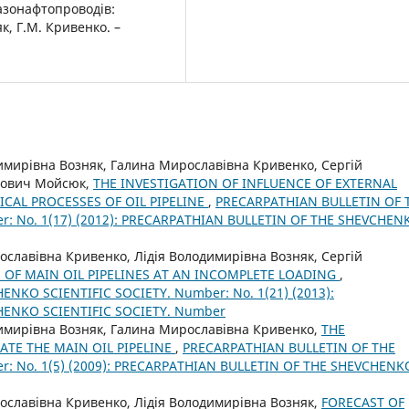
газонафтопроводів:
як, Г.М. Кривенко. –
имирівна Возняк, Галина Мирославівна Кривенко, Сергій
вович Мойсюк,
THE INVESTIGATION OF INFLUENCE OF EXTERNAL
CAL PROCESSES OF OIL PIPELINE
,
PRECARPATHIAN BULLETIN OF 
: No. 1(17) (2012): PRECARPATHIAN BULLETIN OF THE SHEVCHEN
славівна Кривенко, Лідія Володимирівна Возняк, Сергій
 OF MAIN OIL PIPELINES AT AN INCOMPLETE LOADING
,
NKO SCIENTIFIC SOCIETY. Number: No. 1(21) (2013):
HENKO SCIENTIFIC SOCIETY. Number
имирівна Возняк, Галина Мирославівна Кривенко,
THE
ATE THE MAIN OIL PIPELINE
,
PRECARPATHIAN BULLETIN OF THE
: No. 1(5) (2009): PRECARPATHIAN BULLETIN OF THE SHEVCHENK
славівна Кривенко, Лідія Володимирівна Возняк,
FORECAST OF