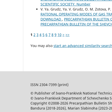
SCIENTIFIC SOCIETY. Number
V. Ya. Grudz, Ya. V. Grudz, O. M. Zotova, P
RATIONAL OPERATING MODES OF GAS TRA
DOWNLOAD
,
PRECARPATHIAN BULLETIN OF
PRECARPATHIAN BULLETIN OF THE SHEVC
1
2
3
4
5
6
7
8
9
10
>
>>
You may also
start an advanced similarity searc
ISSN 2304-7399 (print)
© Publisher of Ivano-Frankivsk National Technica
© Ivano-Frankivsk Department of Schevchenko Sci
Copyright ©2008-2026 Precarpathian Bulletin Sh
Bandura (2018-2026), Marian Slabinoha (2023-2