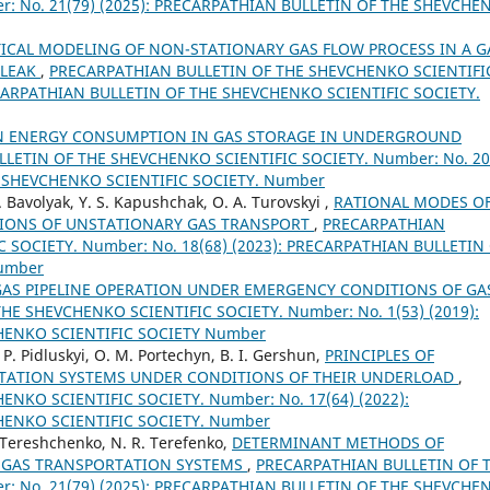
: No. 21(79) (2025): PRECARPATHIAN BULLETIN OF THE SHEVCHE
CAL MODELING OF NON-STATIONARY GAS FLOW PROCESS IN A G
 LEAK
,
PRECARPATHIAN BULLETIN OF THE SHEVCHENKO SCIENTIFI
RECARPATHIAN BULLETIN OF THE SHEVCHENKO SCIENTIFIC SOCIETY.
N ENERGY CONSUMPTION IN GAS STORAGE IN UNDERGROUND
LETIN OF THE SHEVCHENKO SCIENTIFIC SOCIETY. Number: No. 20
E SHEVCHENKO SCIENTIFIC SOCIETY. Number
I. Bavolyak, Y. S. Kapushchak, O. A. Turovskyi ,
RATIONAL MODES O
TIONS OF UNSTATIONARY GAS TRANSPORT
,
PRECARPATHIAN
 SOCIETY. Number: No. 18(68) (2023): PRECARPATHIAN BULLETIN
Number
GAS PIPELINE OPERATION UNDER EMERGENCY CONDITIONS OF GA
E SHEVCHENKO SCIENTIFIC SOCIETY. Number: No. 1(53) (2019):
HENKO SCIENTIFIC SOCIETY Number
. P. Pidluskyi, O. M. Portechyn, B. I. Gershun,
PRINCIPLES OF
TATION SYSTEMS UNDER CONDITIONS OF THEIR UNDERLOAD
,
NKO SCIENTIFIC SOCIETY. Number: No. 17(64) (2022):
HENKO SCIENTIFIC SOCIETY. Number
V. Tereshchenko, N. R. Terefenko,
DETERMINANT METHODS OF
 GAS TRANSPORTATION SYSTEMS
,
PRECARPATHIAN BULLETIN OF 
: No. 21(79) (2025): PRECARPATHIAN BULLETIN OF THE SHEVCHE