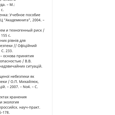
а. – М.:
 с.
ценка: Учебное пособие
КЦ “Академкнига”, 2004. –
тем и техногенный риск /
 155 с.
них рівнів для
безпеки // Офіційний
 С. 233.
 – основа принятия
пасностью / В.В.
 надзвичайних ситуацій.
ищеної небезпеки як
пеки / О.П. Михайлюк,
. – 2007. – No4. – С.
ъектах хранения
 и экология
ероссийск. науч-практ.
6-178.