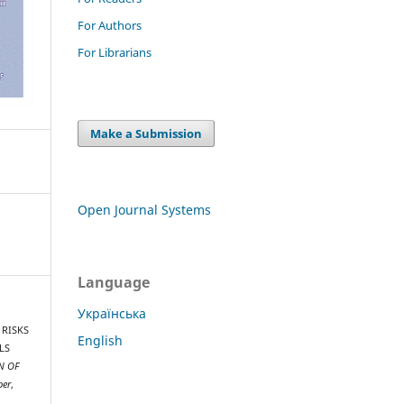
For Authors
For Librarians
Make a Submission
Open Journal Systems
Language
Українська
. RISKS
English
LS
N OF
ber
,