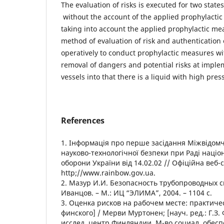
The evaluation of risks is executed for two state
without the account of the applied prophylacti
taking into account the applied prophylactic mea
method of evaluation of risk and authentication
operatively to conduct prophylactic measures wi
removal of dangers and potential risks at imple
vessels into that there is a liquid with high pres
References
1. Інформація про перше засідання Міжвідомчо
науково-технологічної безпеки при Раді націо
оборони України від 14.02.02 // Офіційна веб-
http;//www.rainbow.gov.ua.
2. Мазур И.И. Безопасность трубопроводных с
Иванцов. – М.: ИЦ “ЭЛИМА”, 2004. – 1104 с.
3. Оценка рисков на рабочем месте: практичес
финского] / Мерви Муртонен; [науч. ред.: Г.З. 
исслед. центр Финляндии, М-во социал. обес