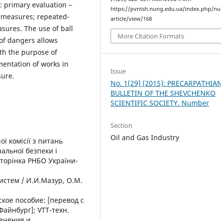
s: primary evaluation –
https://pvntsh.nung.edu.ua/index.php/n
c measures; repeated-
article/view/168
sures. The use of ball
More Citation Formats
 of dangers allows
th the purpose of
mentation of works in
Issue
sure.
No. 1(29) (2015): PRECARPATHIA
BULLETIN OF THE SHEVCHENKO
SCIENTIFIC SOCIETY. Number
Section
Oil and Gas Industry
ї комісії з питань
нальної безпеки і
сторінка РНБО України-
истем / И.И.Мазур, О.М.
кое пособие: [перевод с
Файнбург]; VTT-техн.
печения и