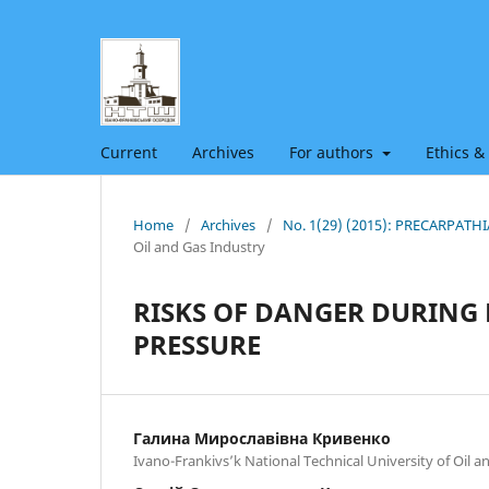
Current
Archives
For authors
Ethics &
Home
/
Archives
/
No. 1(29) (2015): PRECARPAT
Oil and Gas Industry
RISKS OF DANGER DURING 
PRESSURE
Галина Мирославівна Кривенко
Ivano-Frankivs’k National Technical University of Oil a