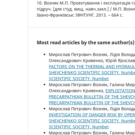
10. Возняк М.П. Проектування і експлуатація 
підруч. [для студ. вищ. навч.закл.] / М.П. Возн
Івано-Франківськ: ІФНТУНГ, 2013. – 664 с.
Most read articles by the same author(s)
Мирослав Петрович Возняк, Лідія Волод
Олександрович Кривенко, Юрій Яросла
FACTORS ON THE THERMAL AND HYDRAULI
SHEVCHENKO SCIENTIFIC SOCIETY. Number
SCIENTIFIC SOCIETY. Number
Мирослав Петрович Возняк, Галина Миро
Олександрович Кривенко,
EXPLOITATION
PRECARPATHIAN BULLETIN OF THE SHEVCHE
PRECARPATHIAN BULLETIN OF THE SHEVC
Мирослав Петрович Возняк, Лідія Волод
INVESTIGATION OF DANGER RISK BY OPER
SHEVCHENKO SCIENTIFIC SOCIETY. Number
SCIENTIFIC SOCIETY. Number
Мирослав Петрович Возняк, Галина Миро