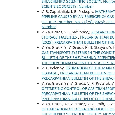
SHEVCHENKO SCIENTIFIC SOCIETY. Number
SCIENTIFIC SOCIETY. Number
V. B. Zapukhliak, I. В. Prokopiv,
MATHEMATI
PIPELINE CAUSED BY AN EMERGENCY GAS
SOCIETY. Number: No. 21(79) (2025): P
Number
V. Ya. Hrudz, V. I. Sadlivskyy,
RESEARCH O
STORAGE FACILITIES
,
PRECARPATHIAN BUL
(2025): PRECARPATHIAN BULLETIN OF TH
V. Ya. Grudz, Y. V. Grudz, R. B. Stasyuk, V. 
GAS TRANSPORT SYSTEMS IN THE CONDI
BULLETIN OF THE SHEVCHENKO SCIENTIFIC
THE SHEVCHENKO SCIENTIFIC SOCIETY. 
V. T. Bolonny,
ESTIMATION OF THE MAIN 
LEAKAGE
,
PRECARPATHIAN BULLETIN OF TH
PRECARPATHIAN BULLETIN OF THE SHEVC
V. Ya. Grudz, Ya. V. Grudz, V. R. Protsiuk, V
OPTIMIZING CONTROL OF GAS TRANSPOR
PRECARPATHIAN BULLETIN OF THE SHEVCHE
PRECARPATHIAN BULLETIN OF THE SHEVC
V. Ya. Hrudz, Ya. V. Hrudz, V. V. Smih, R. 
OPTIMIZATION OF OPERATING MODES OF
SHEVCHENKO SCIENTIFIC SOCIETY. Number