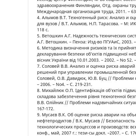
здравоохранения Финляндии, Отд. охраны труд
Международная организация труда, 2011. – 63
4. Алымов В.Т. Техногенный риск: Анализ и о
для вузов / В.Т. Алымов, Н.П. Тарасова. – М: И
118 с.
5. Ветошкин А.Г. Надежность технических сис
А.Г. Ветошкин. – Пенза: Изд-во ПГУАиС, 2003. –
6. Методика визначення ризиків та їх прийнят
декларування безпеки об’єктів підвищеної не
вісник України від 10.01.2003. – 2002. – No 52. –
7. Соловей В.В. Анализ и оценка риска аварий
решений при управлении промышленной безо
Соловей, О.В. Давидюк, Ю.В. Буц // Проблеми
– 2006. – No4. – С. 219-231.
8. Михайлюк О.П. Ідентифікація об’єктів підв
складова забезпечення рівня техногенної без
В.В. Олійник // Проблеми надзвичайних ситуацій
167-172.
9. Мусаєв В.К. Об оценке риска аварии на об
нефтепродуктов / В.К. Мусаєв // Безопасность
технологических процессов и производств: вс
конф., май, 2007 г.: тези-сы докл. –2007. – С. 17