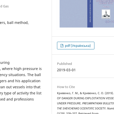
nd Gas
ers, ball method,
pdf (Українська)
during
Published
, where high pressure is
2019-03-01
ncy situations. The ball
ers and his application
How to Cite
an out vessels into that
 type of activity the list
Кривенко, Г. М., & Кривенко, С. О. (2019)
OF DANGER DURING EXPLOITATION VESSE
ised and professions
UNDER PRESSURE.
PRECARPATHIAN BULLETI
THE SHEVCHENKO SCIENTIFIC SOCIETY. Num
(1(29), 328–337. Retrieved from