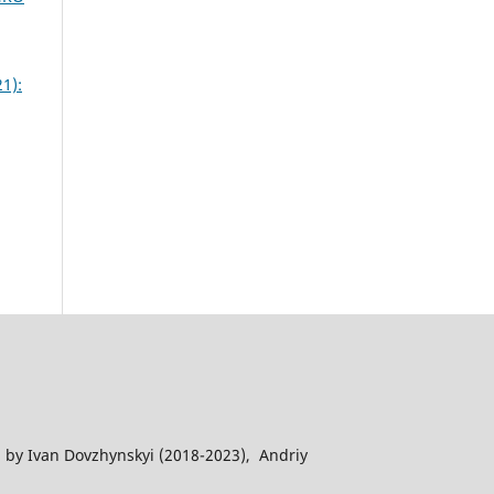
1):
 by Ivan Dovzhynskyi (2018-2023), Andriy