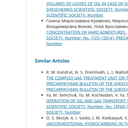
VOLUMES OF LOSSES OF OIL IN CASE OF
SHEVCHENKO SCIENTIFIC SOCIETY. Number
SCIENTIFIC SOCIETY. Number
Галина Мирославівна Кривенко, Миросла
Володимирівна Возняк, Лілія Ярославівн
CONCENTRATION OF HARD ADMIXTURES
SOCIETY. Number: No. 1(25) (2014): PR
Number
Similar Articles
R. М. Kondrat, N. S. Dremliukh, L. I. Matii
THE COMPLEX GAS TREATMENT UNIT ON T
PRECARPATHIAN BULLETIN OF THE SHEVCHE
PRECARPATHIAN BULLETIN OF THE SHEVC
Ya. M. Semchuk, Ya. M. Kochkodan, V. Ya. 
OPERATION OF OIL AND GAS TRANSPORT
SCIENTIFIC SOCIETY. Number: No. 18(68
SOCIETY. Number
O. S. Beizyk, A. I. Vasko, I. M. Kovbasyuk, V
UNCONVENTIONAL HYDROCARBONS IN TH