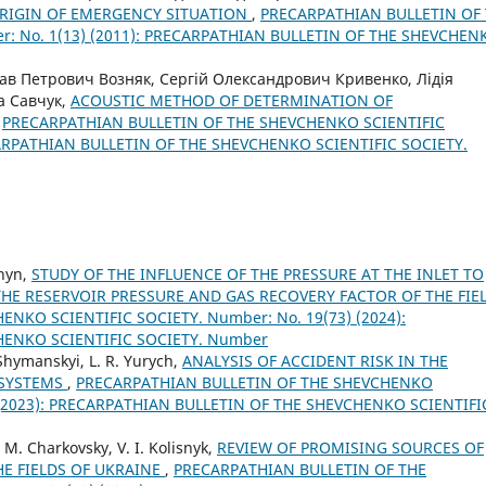
 ORIGIN OF EMERGENCY SITUATION
,
PRECARPATHIAN BULLETIN OF
: No. 1(13) (2011): PRECARPATHIAN BULLETIN OF THE SHEVCHEN
в Петрович Возняк, Сергій Олександрович Кривенко, Лідія
а Савчук,
ACOUSTIC METHOD OF DETERMINATION OF
,
PRECARPATHIAN BULLETIN OF THE SHEVCHENKO SCIENTIFIC
ECARPATHIAN BULLETIN OF THE SHEVCHENKO SCIENTIFIC SOCIETY.
shyn,
STUDY OF THE INFLUENCE OF THE PRESSURE AT THE INLET TO
HE RESERVOIR PRESSURE AND GAS RECOVERY FACTOR OF THE FIE
NKO SCIENTIFIC SOCIETY. Number: No. 19(73) (2024):
HENKO SCIENTIFIC SOCIETY. Number
Shymanskyi, L. R. Yurych,
ANALYSIS OF ACCIDENT RISK IN THE
 SYSTEMS
,
PRECARPATHIAN BULLETIN OF THE SHEVCHENKO
) (2023): PRECARPATHIAN BULLETIN OF THE SHEVCHENKO SCIENTIFI
. M. Charkovsky, V. I. Kolisnyk,
REVIEW OF PROMISING SOURCES OF
E FIELDS OF UKRAINE
,
PRECARPATHIAN BULLETIN OF THE