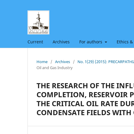
Current
Archives
For authors
Ethics &
Home
/
Archives
/
No. 1(29) (2015): PRECARPAT
Oil and Gas Industry
THE RESEARCH OF THE INF
COMPLETION, RESERVOIR P
THE CRITICAL OIL RATE D
CONDENSATE FIELDS WITH