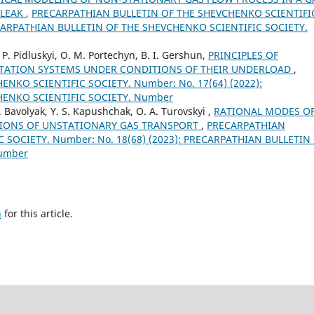
 LEAK
,
PRECARPATHIAN BULLETIN OF THE SHEVCHENKO SCIENTIFI
RECARPATHIAN BULLETIN OF THE SHEVCHENKO SCIENTIFIC SOCIETY.
. P. Pidluskyi, O. M. Portechyn, B. I. Gershun,
PRINCIPLES OF
TATION SYSTEMS UNDER CONDITIONS OF THEIR UNDERLOAD
,
NKO SCIENTIFIC SOCIETY. Number: No. 17(64) (2022):
HENKO SCIENTIFIC SOCIETY. Number
I. Bavolyak, Y. S. Kapushchak, O. A. Turovskyi ,
RATIONAL MODES O
TIONS OF UNSTATIONARY GAS TRANSPORT
,
PRECARPATHIAN
 SOCIETY. Number: No. 18(68) (2023): PRECARPATHIAN BULLETIN
Number
h
for this article.