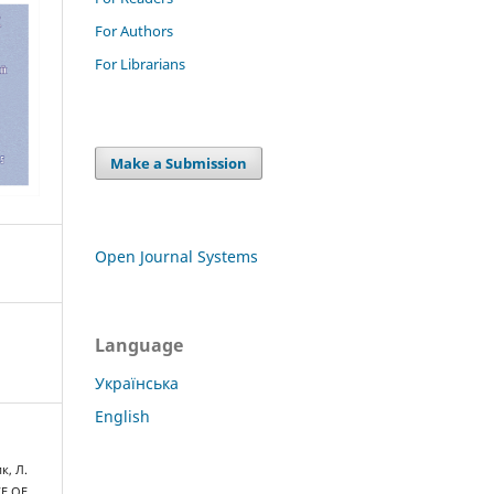
For Authors
For Librarians
Make a Submission
Open Journal Systems
Language
Українська
English
к, Л.
CE OF