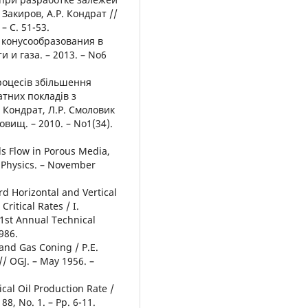
 Закиров, А.Р. Кондрат //
– С. 51-53.
 конусообразования в
и и газа. – 2013. – No6
роцесів збільшення
атних покладів з
. Кондрат, Л.Р. Смоловик
овищ. – 2010. – No1(34).
ds Flow in Porous Media,
d Physics. – November
rd Horizontal and Vertical
ritical Rates / I.
1st Annual Technical
986.
 and Gas Coning / P.E.
// OGJ. – May 1956. –
ical Oil Production Rate /
 88, No. 1. – Рр. 6-11.