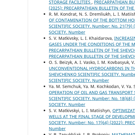
STORAGE FACILITIES
,
PRECARPATHIAN BUL
(2025): PRECARPATHIAN BULLETIN OF TH
R. M. Kondrat, N. S. Dremliukh, L. I. Matii
OF CONTAMINATION OF THE BOTTOM HO
SCIENTIFIC SOCIETY. Number: No. 21(79
SOCIETY. Number
S. V. Matkivsky, L. I. Khaidarova,
INCREASI
GASES UNDER THE CONDITIONS OF THE M
PRECARPATHIAN BULLETIN OF THE SHEVCHE
PRECARPATHIAN BULLETIN OF THE SHEVC
O. S. Beizyk, A. I. Vasko, I. M. Kovbasyuk, V
UNCONVENTIONAL HYDROCARBONS IN TH
SHEVCHENKO SCIENTIFIC SOCIETY. Number
SCIENTIFIC SOCIETY. Number
Ya. M. Semchuk, Ya. M. Kochkodan, V. Ya. 
OPERATION OF OIL AND GAS TRANSPORT
SCIENTIFIC SOCIETY. Number: No. 18(68
SOCIETY. Number
S. V. Matkivskyі, L. I. Matiishyn,
OPTIMIZAT
WELLS AT THE FINAL STAGE OF DEVELOP
SOCIETY. Number: No. 17(64) (2022): P
Number
V. B. Zapukhliak, I. В. Prokopiv,
MATHEMATI