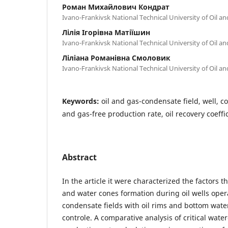
Роман Михайлович Кондрат
Ivano-Frankivsk National Technical University of Oil a
Лілія Ігорівна Матіїшин
Ivano-Frankivsk National Technical University of Oil a
Ліліана Романівна Смоловик
Ivano-Frankivsk National Technical University of Oil a
Keywords:
oil and gas-condensate field, well, co
and gas-free production rate, oil recovery coeffic
Abstract
In the article it were characterized the factors t
and water cones formation during oil wells oper
condensate fields with oil rims and bottom wat
controle. A comparative analysis of critical water