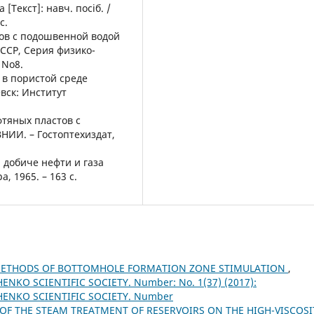
Текст]: навч. посіб. /
с.
тов с подошвенной водой
СССР, Серия физико-
 No8.
 в пористой среде
евск: Институт
фтяных пластов с
ВНИИ. – Гостоптехиздат,
 добиче нефти и газа
а, 1965. – 163 с.
ETHODS OF BOTTOMHOLE FORMATION ZONE STIMULATION
,
NKO SCIENTIFIC SOCIETY. Number: No. 1(37) (2017):
HENKO SCIENTIFIC SOCIETY. Number
OF THE STEAM TREATMENT OF RESERVOIRS ON THE HIGH-VISCOSI