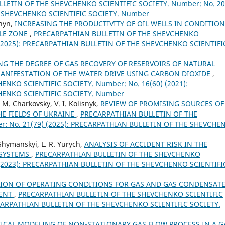
LETIN OF THE SHEVCHENKO SCIENTIFIC SOCIETY. Number: No. 20
E SHEVCHENKO SCIENTIFIC SOCIETY. Number
shyn,
INCREASING THE PRODUCTIVITY OF OIL WELLS IN CONDITIO
LE ZONE
,
PRECARPATHIAN BULLETIN OF THE SHEVCHENKO
) (2025): PRECARPATHIAN BULLETIN OF THE SHEVCHENKO SCIENTIFI
NG THE DEGREE OF GAS RECOVERY OF RESERVOIRS OF NATURAL
ANIFESTATION OF THE WATER DRIVE USING CARBON DIOXIDE
,
NKO SCIENTIFIC SOCIETY. Number: No. 16(60) (2021):
HENKO SCIENTIFIC SOCIETY. Number
. M. Charkovsky, V. I. Kolisnyk,
REVIEW OF PROMISING SOURCES OF
E FIELDS OF UKRAINE
,
PRECARPATHIAN BULLETIN OF THE
: No. 21(79) (2025): PRECARPATHIAN BULLETIN OF THE SHEVCHE
Shymanskyi, L. R. Yurych,
ANALYSIS OF ACCIDENT RISK IN THE
 SYSTEMS
,
PRECARPATHIAN BULLETIN OF THE SHEVCHENKO
) (2023): PRECARPATHIAN BULLETIN OF THE SHEVCHENKO SCIENTIFI
ION OF OPERATING CONDITIONS FOR GAS AND GAS CONDENSAT
MENT
,
PRECARPATHIAN BULLETIN OF THE SHEVCHENKO SCIENTIFIC
RECARPATHIAN BULLETIN OF THE SHEVCHENKO SCIENTIFIC SOCIETY.
CAL MODELING OF NON-STATIONARY GAS FLOW PROCESS IN A G