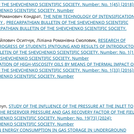
THE SHEVCHENKO SCIENTIFIC SOCIETY. Number: No. 1(45) (2018)
HENKO SCIENTIFIC SOCIETY. Number
 Романович Кондрат,
THE NEW TECHNOLOGY OF INTENSIFICATIO
RY
,
PRECARPATHIAN BULLETIN OF THE SHEVCHENKO SCIENTIFIC
CARPATHIAN BULLETIN OF THE SHEVCHENKO SCIENTIFIC SOCIETY.
йлович Осипчук, Ліліана Романівна Смоловик,
RESEARCH OF
OGRESS OF STUDENTS IFNTOUNG AND RESULTS OF INTRODUCTO
ETIN OF THE SHEVCHENKO SCIENTIFIC SOCIETY. Number: No. 1(1
E SHEVCHENKO SCIENTIFIC SOCIETY. Number
ATION OF HIGH-VISCOSITY OILS BY MEANS OF THERMAL IMPACT 
THE SHEVCHENKO SCIENTIFIC SOCIETY. Number: No. 1(33) (2016)
HENKO SCIENTIFIC SOCIETY. Number
shyn,
STUDY OF THE INFLUENCE OF THE PRESSURE AT THE INLET TO
HE RESERVOIR PRESSURE AND GAS RECOVERY FACTOR OF THE FIE
NKO SCIENTIFIC SOCIETY. Number: No. 19(73) (2024):
HENKO SCIENTIFIC SOCIETY. Number
N ENERGY CONSUMPTION IN GAS STORAGE IN UNDERGROUND