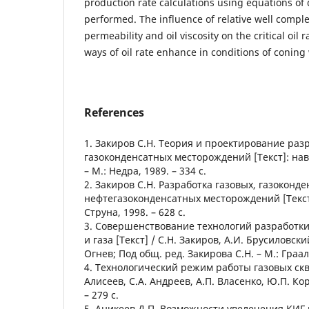
production rate calculations using equations of 
performed. The influence of relative well comple
permeability and oil viscosity on the critical oil
ways of oil rate enhance in conditions of conin
References
1. Закиров С.Н. Теория и проектирование раз
газоконденсатных месторождений [Текст]: навч.
– М.: Недра, 1989. – 334 с.
2. Закиров С.Н. Разработка газовых, газоконд
нефтегазоконденсатных месторождений [Текст] 
Струна, 1998. – 628 с.
3. Совершенствование технологий разработк
и газа [Текст] / С.Н. Закиров, А.И. Брусиловский
Огнев; Под общ. ред. Закирова С.Н. – М.: Грааль
4. Технологический режим работы газовых сква
Алисеев, С.А. Андреев, А.П. Власенко, Ю.П. Кор
– 279 с.
5. Аникеев Д.П. Возможности увелечения КИГ