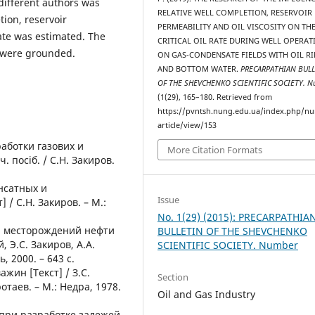
different authors was
RELATIVE WELL COMPLETION, RESERVOIR
tion, reservoir
PERMEABILITY AND OIL VISCOSITY ON TH
 rate was estimated. The
CRITICAL OIL RATE DURING WELL OPERAT
g were grounded.
ON GAS-CONDENSATE FIELDS WITH OIL R
AND BOTTOM WATER.
PRECARPATHIAN BUL
OF THE SHEVCHENKO SCIENTIFIC SOCIETY. N
(1(29), 165–180. Retrieved from
https://pvntsh.nung.edu.ua/index.php/n
article/view/153
работки газових и
More Citation Formats
 посіб. / С.Н. Закиров.
енсатных и
Issue
/ С.Н. Закиров. – М.:
No. 1(29) (2015): PRECARPATHIA
и месторождений нефти
BULLETIN OF THE SHEVCHENKO
, Э.С. Закиров, А.А.
SCIENTIFIC SOCIETY. Number
, 2000. – 643 с.
жин [Текст] / З.С.
Section
отаев. – М.: Недра, 1978.
Oil and Gas Industry
 при разработке залежей