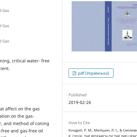
nd Gas
nd Gas
nd Gas
ning, critical water- free
ient.
pdf (Українська)
Published
2019-02-26
hat affect on the gas
ation on the gas-
How to Cite
er, and method of coning
-free and gas-free oil
Кондрат, Р. М., Матіїшин, Л. І., & Смолови
Р. (2019). THE RESEARCH OF THE INFLUEN