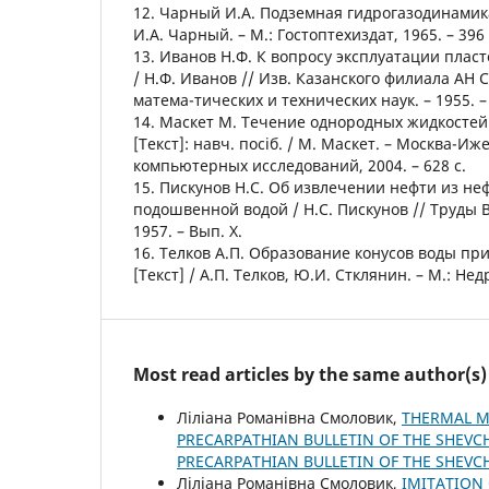
12. Чарный И.А. Подземная гидрогазодинамика [
И.А. Чарный. – М.: Гостоптехиздат, 1965. – 396 
13. Иванов Н.Ф. К вопросу эксплуатации плас
/ Н.Ф. Иванов // Изв. Казанского филиала АН 
матема-тических и технических наук. – 1955. –
14. Маскет М. Течение однородных жидкостей
[Текст]: навч. посіб. / М. Маскет. – Москва-Иж
компьютерных исследований, 2004. – 628 с.
15. Пискунов Н.С. Об извлечении нефти из не
подошвенной водой / Н.С. Пискунов // Труды 
1957. – Вып. Х.
16. Телков А.П. Образование конусов воды при
[Текст] / А.П. Телков, Ю.И. Стклянин. – М.: Недр
Most read articles by the same author(s)
Ліліана Романівна Смоловик,
THERMAL M
PRECARPATHIAN BULLETIN OF THE SHEVCHE
PRECARPATHIAN BULLETIN OF THE SHEVC
Ліліана Романівна Смоловик,
IMITATION 