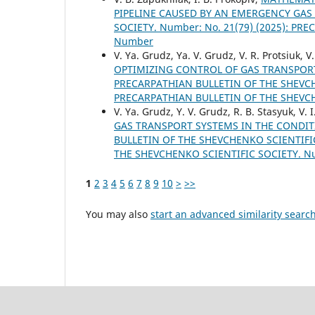
PIPELINE CAUSED BY AN EMERGENCY GAS
SOCIETY. Number: No. 21(79) (2025): P
Number
V. Ya. Grudz, Ya. V. Grudz, V. R. Protsiuk, V
OPTIMIZING CONTROL OF GAS TRANSPOR
PRECARPATHIAN BULLETIN OF THE SHEVCHE
PRECARPATHIAN BULLETIN OF THE SHEVC
V. Ya. Grudz, Y. V. Grudz, R. B. Stasyuk, V. 
GAS TRANSPORT SYSTEMS IN THE CONDI
BULLETIN OF THE SHEVCHENKO SCIENTIFIC
THE SHEVCHENKO SCIENTIFIC SOCIETY. 
1
2
3
4
5
6
7
8
9
10
>
>>
You may also
start an advanced similarity searc