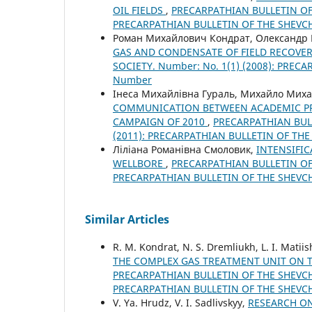
OIL FIELDS
,
PRECARPATHIAN BULLETIN OF 
PRECARPATHIAN BULLETIN OF THE SHEVC
Роман Михайлович Кондрат, Олександр
GAS AND CONDENSATE OF FIELD RECOVE
SOCIETY. Number: No. 1(1) (2008): PRE
Number
Інеса Михайлівна Гураль, Михайло Миха
COMMUNICATION BETWEEN ACADEMIC PR
CAMPAIGN OF 2010
,
PRECARPATHIAN BULL
(2011): PRECARPATHIAN BULLETIN OF TH
Ліліана Романівна Смоловик,
INTENSIFIC
WELLBORE
,
PRECARPATHIAN BULLETIN OF 
PRECARPATHIAN BULLETIN OF THE SHEVC
Similar Articles
R. М. Kondrat, N. S. Dremliukh, L. I. Matii
THE COMPLEX GAS TREATMENT UNIT ON T
PRECARPATHIAN BULLETIN OF THE SHEVCHE
PRECARPATHIAN BULLETIN OF THE SHEVC
V. Ya. Hrudz, V. I. Sadlivskyy,
RESEARCH O