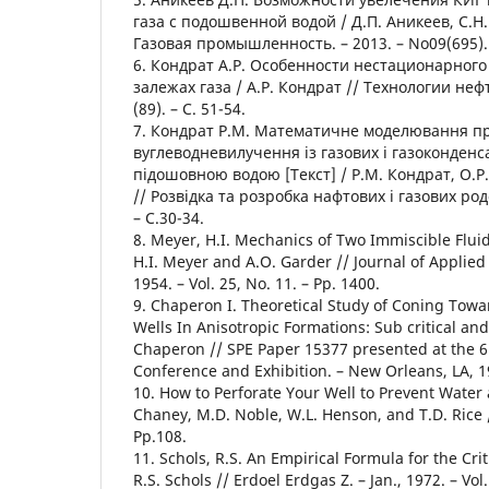
газа с подошвенной водой / Д.П. Аникеев, С.Н.
Газовая промышленность. – 2013. – No09(695). 
6. Кондрат А.Р. Особенности нестационарного
залежах газа / А.Р. Кондрат // Технологии нефт
(89). – С. 51-54.
7. Кондрат Р.М. Математичне моделювання п
вуглеводневилучення із газових і газоконденс
підошовною водою [Текст] / Р.М. Кондрат, О.Р
// Розвідка та розробка нафтових і газових род
– С.30-34.
8. Meyer, H.I. Mechanics of Two Immiscible Flui
H.I. Meyer and A.O. Garder // Journal of Applie
1954. – Vol. 25, No. 11. – Рp. 1400.
9. Chaperon I. Theoretical Study of Coning Towa
Wells In Anisotropic Formations: Sub critical and C
Chaperon // SPE Paper 15377 presented at the 6
Conference and Exhibition. – New Orleans, LA, 1
10. How to Perforate Your Well to Prevent Water
Chaney, M.D. Noble, W.L. Henson, and T.D. Rice 
Рp.108.
11. Schols, R.S. An Empirical Formula for the Crit
R.S. Schols // Erdoel Erdgas Z. – Jan., 1972. – Vol.