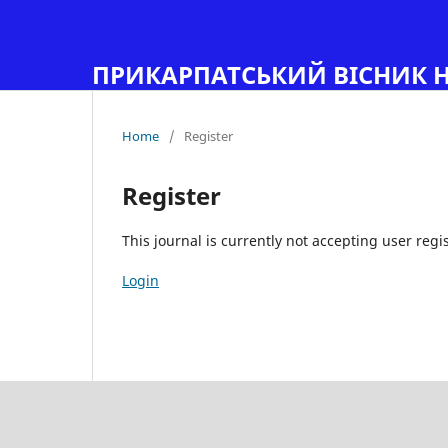
ПРИКАРПАТСЬКИЙ ВІСНИК 
Home
/
Register
Register
This journal is currently not accepting user regis
Login