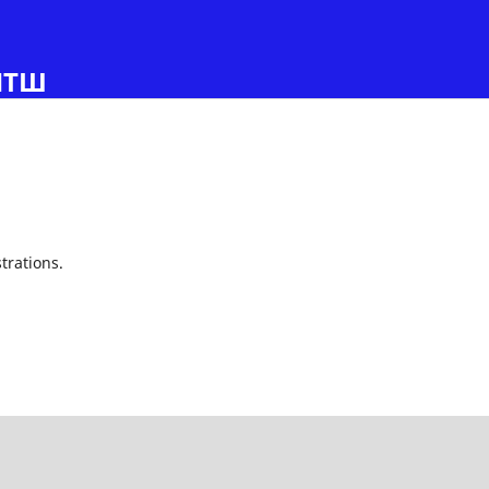
НТШ
trations.